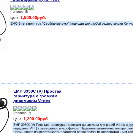
(голосов: 8)
1,500.00руб.
Цена:
EMC-3 ret гарнитура "Свободные руки" подходит для любой радиостанции Kenw
EMP 3959C (V) Простая
гарнитура с громким
динамиком Vertex
(голосов: 7)
1,200.00руб.
Цена:
EMP 3959C(V) Простая гарнитура с громким динамиком для раций Vertex и др
передачи (PTT) совмещена с микрофоном. Надежное металлическое креплен
Повышенная износостойкость благодаря более прочным соединительным каб