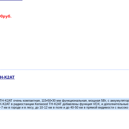
00руб.
TH-K2AT
H-K2AT oчень компактная, 115•50•30 мм функциональная, мощная 5Вт, с аккумуляторо
TK-K2AT в радиостанции Kenwood TH-K2AT добавлены функция VOX, и дополнительные 
-7 км в городе и в лесу, до 10-12 км в поле и до 40-50 км в прямой видимости с выс