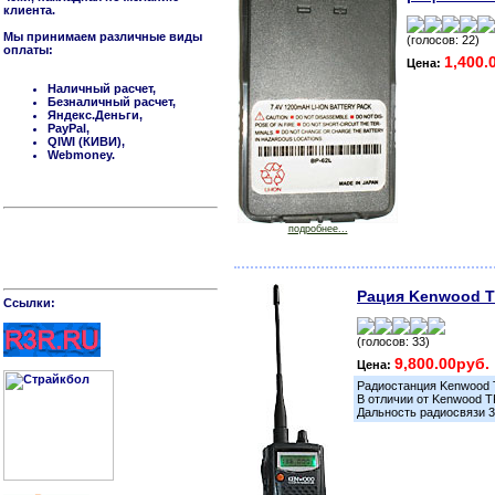
клиента.
Мы принимаем различные виды
(голосов: 22)
оплаты:
1,400.
Цена:
Наличный расчет,
Безналичный расчет,
Яндекс.Деньги,
PayPal,
QIWI (КИВИ),
Webmoney.
подробнее...
Рация Kenwood 
Cсылки:
(голосов: 33)
9,800.00руб.
Цена:
Радиостанция Kenwood T
В отличии от Kenwood 
Дальность радиосвязи 3