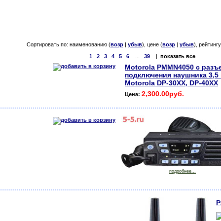
Сортировать по: наименованию (
возр
|
убыв
), цене (
возр
|
убыв
), рейтингу
1
2
3
4
5
6
...
39
|
показать все
Motorola PMMN4050 с разъ
подключения наушника 3,5
Motorola DP-30ХХ, DP-40ХХ
2,300.00руб.
Цена:
подробнее...
Р