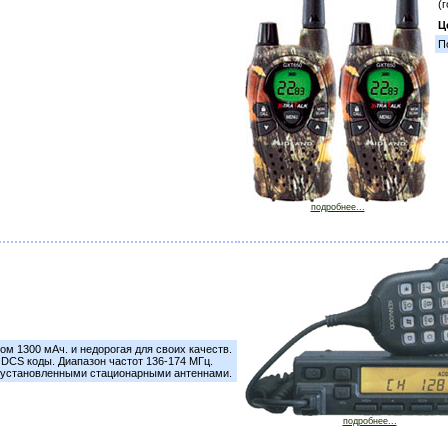
(
Ц
П
подробнее...
м 1300 мАч. и недорогая для своих качеств.
DCS коды. Диапазон частот 136-174 МГц.
око установленными стационарными антеннами.
подробнее...