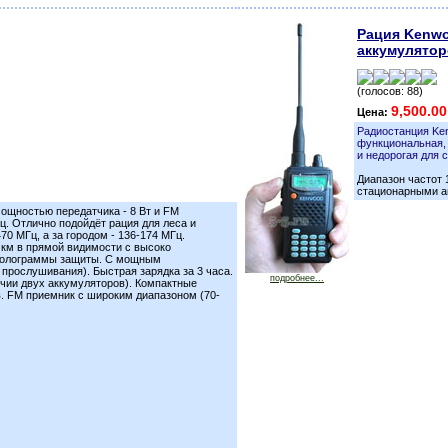
Рация Kenw
аккумуляторо
(голосов: 88)
9,500.0
Цена:
Радиостанция Ke
функциональная,
и недорогая для 
Диапазон частот 
стационарными а
ощностью передатчика - 8 Вт и FM
ц. Отлично подойдёт рация для леса и
70 МГц, а за городом - 136-174 МГц.
50 км в прямой видимости с высоко
 Голограммы защиты. С мощным
 прослушивания). Быстрая зарядка за 3 часа.
подробнее...
ичии двух аккумуляторов). Компактные
в. FM приемник с широким диапазоном (70-