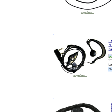
подробнее...
E
"
K
(г
Це
EM
подробнее...