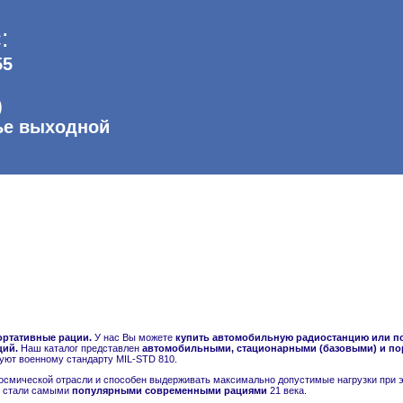
:
55
)
ье выходной
ртативные рации.
У нас Вы можете
купить автомобильную радиостанцию или п
ций.
Наш каталог представлен
автомобильными, стационарными (базовыми) и пор
вуют военному стандарту MIL-STD 810.
осмической отрасли и способен выдерживать максимально допустимые нагрузки при э
od стали самыми
популярными современными рациями
21 века.