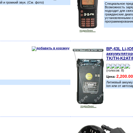
 и громкий звук. (См. фото)
Специальное пред
Возможность заряд
подходит для связ
гражданские диапа
установленными с
программирование
подробнее...
BP-43L Li-I
аккумулятор
TK/TH-K2AT
(голосов: 8)
2,200.0
Цена:
Литиевый аккумул
Ion или от автоз
подробнее...