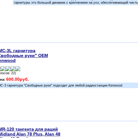
гарнитуры это большой динамик с креплением на ухо, обеспечивающий чистый
MC-3L гарнитура
Свободные руки" OEM
enwood
олосов: 22)
600.00руб.
на:
C-3 гарнитура "Свободные руки" подходит для любой радиостанции Kenwood
MR-120 тангента для раций
Midland Alan 78 Plus, Alan 48