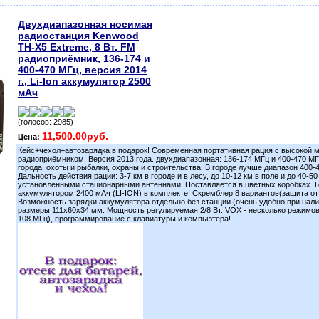
Двухдиапазонная носимая
радиостанция Kenwood
TH-X5 Extreme, 8 Вт, FM
радиоприёмник, 136-174 и
400-470 МГц, версия 2014
г., Li-Ion аккумулятор 2500
мАч
(голосов: 2985)
11,500.00руб.
Цена:
Кейс+чехол+автозарядка в подарок! Современная портативная рация с высокой м
радиоприёмником! Версия 2013 года. двухдиапазонная: 136-174 МГц и 400-470 МГ
города, охоты и рыбалки, охраны и строительства. В городе лучше диапазон 400-4
Дальность действия рации: 3-7 км в городе и в лесу, до 10-12 км в поле и до 40-
установленными стационарными антеннами. Поставляется в цветных коробках.
аккумулятором 2400 мАч (LI-ION) в комплекте! Скремблер 8 вариантов(защита от
Возможность зарядки аккумулятора отдельно без станции (очень удобно при нал
размеры 111x60x34 мм. Мощность регулируемая 2/8 Вт. VOX - несколько режимо
108 МГц), программирование с клавиатуры и компьютера!