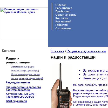
Главная
Регистрация
Прайс-лист
Обратная связь
Контакты
Как купить?
Гарантия
O компании
Каталог
Главная
Рации и радиостанции
/
Рации и радиостанции
Рации и
радиостанции
Автомобильные рации
Вы искали мага
Ретрансляторы (репитеры)
Вы хотите купи
Портативные радиостанции
Цена рации дол
Аксессуары для радиостанций
Радиоудлинители
Мы рады сообщить, что Вы 
Радиотелефоны дальнего
радиуса действия
Магазин радиостанций и р
радиостанции или рации
Автомобильные GPS-
Радиостанции компании
KE
навигаторы GLOBUS
GSM-глушители
Основа корпуса рации Kenw
строительства, спортивных