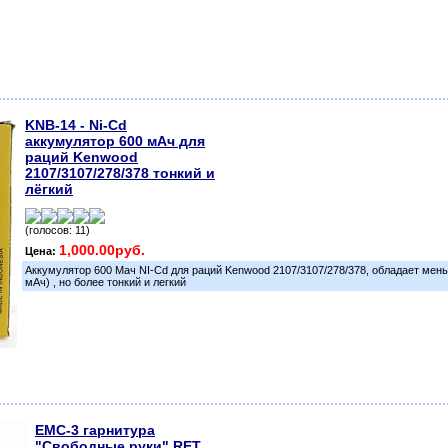
KNB-14 - Ni-Cd
аккумулятор 600 мАч для
раций Kenwood
2107/3107/278/378 тонкий и
лёгкий
(голосов: 11)
1,000.00руб.
Цена:
Аккумулятор 600 Мач NI-Cd для раций Kenwood 2107/3107/278/378, обладает мен
мАч) , но более тонкий и легкий
EMC-3 гарнитура
"Свободные руки" RET