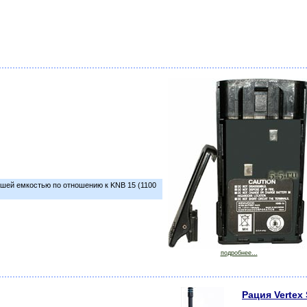
ьшей емкостью по отношению к KNB 15 (1100
подробнее...
Рация Vertex