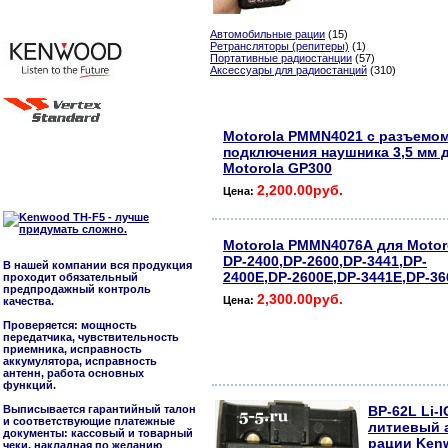
Автомобильные рации
(15)
Ретрансляторы (репитеры)
(1)
Портативные радиостанции
(57)
Аксессуары для радиостанций
(310)
Motorola PMMN4021 с разъемом
подключения наушника 3,5 мм 
Motorola GP300
2,200.00руб.
Цена:
Motorola PMMN4076А для Motor
DP-2400,DP-2600,DP-3441,DP-
В нашей компании вся продукция
2400E,DP-2600E,DP-3441E,DP-36
проходит обязательный
предпродажный контроль
2,300.00руб.
Цена:
качества.
Проверяется: мощность
передатчика, чувствительность
приемника, исправность
аккумулятора, исправность
антенн, работа основных
функций.
Выписывается гарантийный талон
BP-62L Li-I
и соответствующие платежные
литиевый 
документы: кассовый и товарный
рации Ken
чеки, накладная по желанию