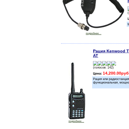
подробнее...
Рация Kenwood TH
AT
(голосов: 142)
14,200.00руб
Цена:
Рация или радиостанци
функциональная, мощна
подробнее...