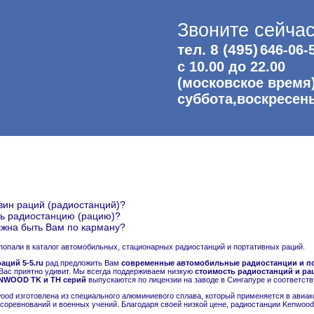
Звоните сейчас
тел. 8 (495)
646-06-
с 10.00 до 22.00
(московское время
суббота,воскресен
зин раций (радиостанций)?
ть радиостанцию (рацию)?
жна быть Вам по карману?
попали в каталог автомобильных, стационарных радиостанций и портативных раций.
аций 5-5.ru
рад предложить Вам
современные автомобильные радиостанции и по
Вас приятно удивит. Мы всегда поддерживаем низкую
стоимость радиостанций и ра
NWOOD TK и TH серий
выпускаются по лицензии на заводе в Сингапуре и соответст
ood изготовлена из специального алюминиевого сплава, который применяется в авиак
 соревнований и военных учений. Благодаря своей низкой цене, радиостанции Kenwo