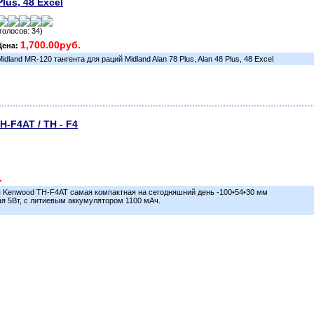
Plus, 48 Excel
(голосов: 34)
1,700.00руб.
Цена:
Midland MR-120 тангента для раций Midland Alan 78 Plus, Alan 48 Plus, 48 Excel
-F4AT / TH - F4
.
я Kenwood TH-F4AT самая компактная на сегодняшний день -100•54•30 мм
я 5Вт, с литиевым аккумулятором 1100 мАч.