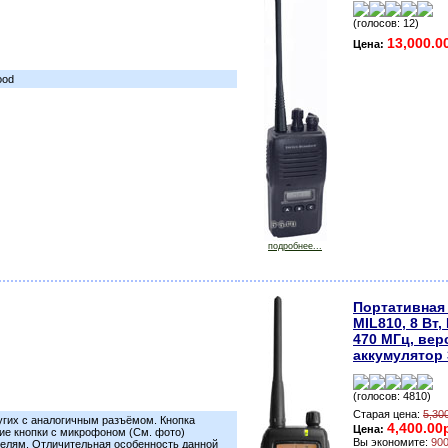
(голосов: 12)
13,000.0
Цена:
ood
подробнее...
Портативная
MIL810, 8 Вт
470 МГц, верс
аккумулятор 
(голосов: 4810)
Старая цена:
5,30
угих с аналогичным разъёмом. Кнопка
4,400.00
Цена:
ие кнопки с микрофоном (См. фото)
Вы экономите:
900
елям. Отличительная особенность данной