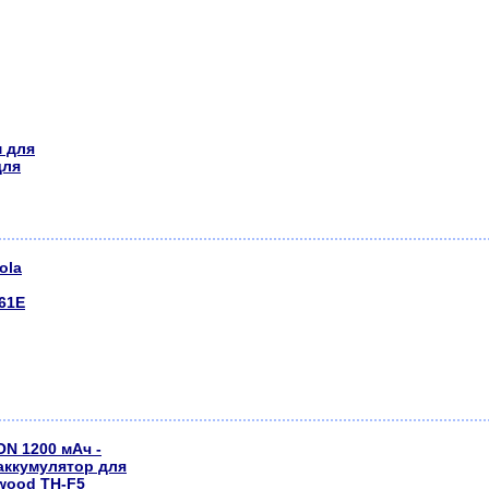
 для
для
ola
61E
ON 1200 мАч -
аккумулятор для
wood TH-F5