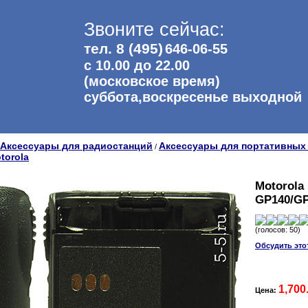
Звоните сейчас:
тел. 8 (495)
646-06-55
с 10.00 до 22.00
(московское время)
суббота,воскресенье выходной
Аксессуары для радиостанций
Аксессуары для портативных
/
torola
Motorola
GP140/GP
(голосов: 50)
Обсудить это
1,700
Цена: