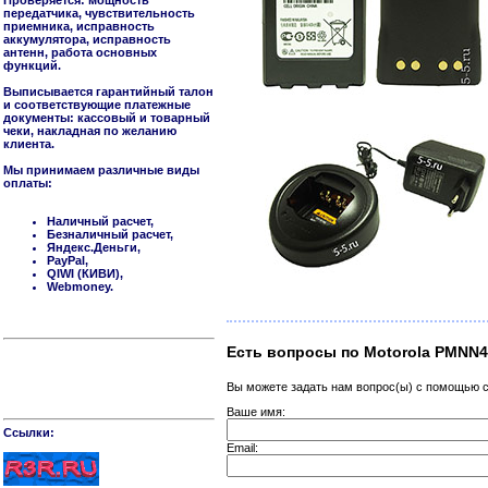
Проверяется: мощность
передатчика, чувствительность
приемника, исправность
аккумулятора, исправность
антенн, работа основных
функций.
Выписывается гарантийный талон
и соответствующие платежные
документы: кассовый и товарный
чеки, накладная по желанию
клиента.
Мы принимаем различные виды
оплаты:
Наличный расчет,
Безналичный расчет,
Яндекс.Деньги,
PayPal,
QIWI (КИВИ),
Webmoney.
Есть вопросы по Motorola PMNN4
Вы можете задать нам вопрос(ы) с помощью
Ваше имя:
Cсылки:
Email: