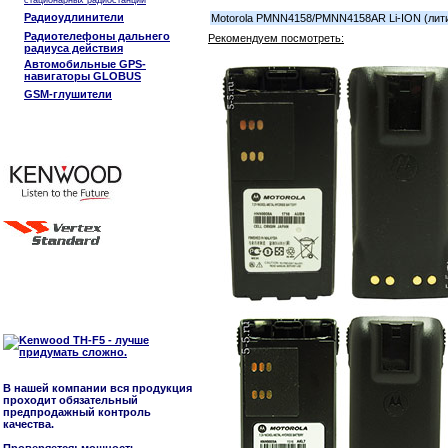
стационарных радиостанций
Радиоудлинители
Motorola PMNN4158/PMNN4158AR Li-ION (лит
Радиотелефоны дальнего
Рекомендуем посмотреть:
радиуса действия
Автомобильные GPS-
навигаторы GLOBUS
GSM-глушители
В нашей компании вся продукция
проходит обязательный
предпродажный контроль
качества.