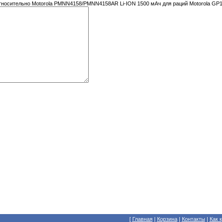
тносительно Motorola PMNN4158/PMNN4158AR Li-ION 1500 мАч для раций Motorola 
[
Главная
|
Корзина
|
Контакты
|
Как 