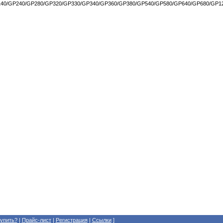
GP140/GP240/GP280/GP320/GP330/GP340/GP360/GP380/GP540/GP580/GP640/GP680/GP1
купить?
|
Прайс-лист
|
Регистрация
|
Cсылки
]