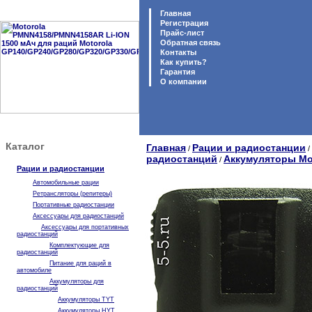
Главная
Регистрация
Прайс-лист
Обратная связь
Контакты
Как купить?
Гарантия
O компании
Каталог
Главная
Рации и радиостанции
/
/
радиостанций
Аккумуляторы Mo
/
Рации и радиостанции
Автомобильные рации
Ретрансляторы (репитеры)
Портативные радиостанции
Аксессуары для радиостанций
Аксессуары для портативных
радиостанций
Комплектующие для
радиостанций
Питание для раций в
автомобиле
Аккумуляторы для
радиостанций
Аккумуляторы TYT
Аккумуляторы HYT