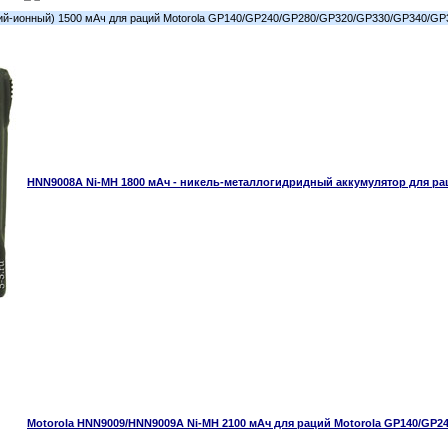
ий-ионный) 1500 мАч для раций Motorola GP140/GP240/GP280/GP320/GP330/GP340/
HNN9008A Ni-MH 1800 мАч - никель-металлогидридный аккумулятор для раци
Motorola HNN9009/HNN9009A Ni-MH 2100 мАч для раций Motorola GP140/GP2