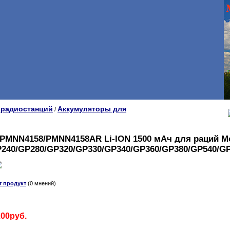
 радиостанций
Аккумуляторы для
/
 PMNN4158/PMNN4158AR Li-ION 1500 мАч для раций Mo
240/GP280/GP320/GP330/GP340/GP360/GP380/GP540/G
т продукт
(0 мнений)
.00руб.