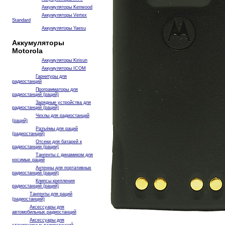
Аккумуляторы Kenwood
Аккумуляторы Vertex
Standard
Аккумуляторы Yaesu
Аккумуляторы
Motorola
Аккумуляторы Kirisun
Аккумуляторы ICOM
Гарнитуры для
радиостанций
Программаторы для
радиостанций (раций)
Зарядные устройства для
радиостанций (раций)
Чехлы для радиостанций
(раций)
Разъёмы для раций
(радиостанций)
Отсеки для батарей к
радиостанции (рации)
Тангенты с динамиком для
носимых раций
Антенны для портативных
радиостанций (раций)
Клипсы крепления
радиостанций (раций)
Тангенты для раций
(радиостанций)
Аксессуары для
автомобильных радиостанций
Аксессуары для