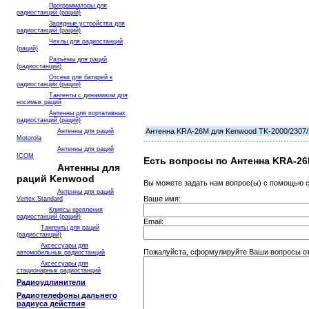
Программаторы для
радиостанций (раций)
Зарядные устройства для
радиостанций (раций)
Чехлы для радиостанций
(раций)
Разъёмы для раций
(радиостанций)
Отсеки для батарей к
радиостанции (рации)
Тангенты с динамиком для
носимых раций
Антенны для портативных
радиостанций (раций)
Антенна KRA-26M для Kenwood TK-2000/2307/
Антенны для раций
Motorola
Антенны для раций
ICOM
Есть вопросы по Антенна KRA-26
Антенны для
раций Kenwood
Вы можете задать нам вопрос(ы) с помощью
Антенны для раций
Ваше имя:
Vertex Standard
Клипсы крепления
радиостанций (раций)
Email:
Тангенты для раций
(радиостанций)
Аксессуары для
Пожалуйста, сформулируйте Ваши вопросы от
автомобильных радиостанций
Аксессуары для
стационарных радиостанций
Радиоудлинители
Радиотелефоны дальнего
радиуса действия