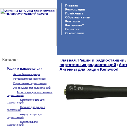
Главная
Регистрация
Прайс-лист
Обратная связь
Контакты
Как купить?
Гарантия
O компании
Каталог
Главная
Рации и радиостанции
/
/
портативных радиостанций
Ант
/
Рации и радиостанции
Антенны для раций Kenwood
Автомобильные рации
Ретрансляторы (репитеры)
Портативные радиостанции
Аксессуары для радиостанций
Аксессуары для портативных
радиостанций
Комплектующие для
радиостанций
Питание для раций в
автомобиле
Аккумуляторы для
радиостанций
Гарнитуры для
радиостанций