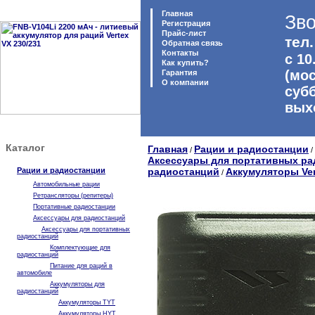
Главная
Зво
Регистрация
Прайс-лист
тел.
Обратная связь
Контакты
с 10
Как купить?
(мо
Гарантия
O компании
суб
вых
Каталог
Главная
Рации и радиостанции
/
/
Аксессуары для портативных ра
Рации и радиостанции
радиостанций
Аккумуляторы Ver
/
Автомобильные рации
Ретрансляторы (репитеры)
Портативные радиостанции
Аксессуары для радиостанций
Аксессуары для портативных
радиостанций
Комплектующие для
радиостанций
Питание для раций в
автомобиле
Аккумуляторы для
радиостанций
Аккумуляторы TYT
Аккумуляторы HYT