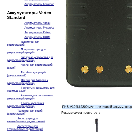
Аккумуляторы Kenwood
Аккумуляторы Vertex
Standard
Аккумуляторы Yaesu
Аккумуляторы Motorola
Аккумуляторы Kirisun
Аккумуляторы ICOM
Гарнитуры для
радиостанций
Программаторы для
радиостанций (раций)
Зарядные устройства для
радиостанций (раций)
Чехлы для радиостанций
(раций)
Разъёмы для раций
(радиостанций)
Отсеки для батарей к
радиостанции (рации)
Тангенты с динамиком для
носимых раций
Антенны для портативных
радиостанций (раций)
Клипсы крепления
радиостанций (раций)
FNB-V104Li 2200 мАч - литиевый аккумулятор 
Тангенты для раций
Рекомендуем посмотреть:
(радиостанций)
Аксессуары для
автомобильных радиостанций
Аксессуары для
стационарных радиостанций