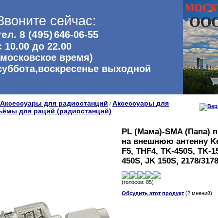
Звоните сейчас:
тел. 8 (495)
646-06-55
с 10.00 до 22.00
(московское время)
суббота,воскресенье выходной
Аксессуары для радиостанций
Аксессуары для
/
ъёмы для раций (радиостанций)
PL (Мама)-SMA (Папа) 
на внешнюю антенну K
F5, THF4, TK-450S, TK-1
450S, JK 150S, 2178/317
(голосов: 85)
Обсудить этот продукт
(2 мнений)