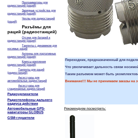
Программаторы для
радиостанций (раций)
Зарядные устройства для
радиостанций (раций)
Чехлы для радиостанций
(раций)
Разъёмы для
раций (радиостанций)
Отсеки для батарей к
радиостанции (рации)
Тангенты с динамиком для
носимых раций
Антенны для портативных
радиостанций (раций)
Переходник, предназначенный для подкл
Клипсы крепления
радиостанций (раций)
Что увеличивает дальность связи носимой
Тангенты для раций
(радиостанций)
Таким разъемом может быть укомплектован
Аксессуары для
автомобильных радиостанций
Внимание!!! Мы не принимаем заказы на эт
Аксессуары для
стационарных радиостанций
Радиоудлинители
Радиотелефоны дальнего
радиуса действия
Автомобильные GPS-
Рекомендуем посмотреть:
навигаторы GLOBUS
GSM-глушители