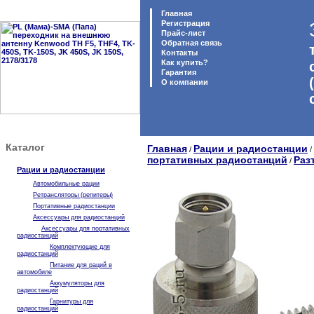
Главная
Регистрация
Прайс-лист
Обратная связь
Контакты
Как купить?
Гарантия
O компании
Каталог
Главная
Рации и радиостанции
/
/
портативных радиостанций
Раз
/
Рации и радиостанции
Автомобильные рации
Ретрансляторы (репитеры)
Портативные радиостанции
Аксессуары для радиостанций
Аксессуары для портативных
радиостанций
Комплектующие для
радиостанций
Питание для раций в
автомобиле
Аккумуляторы для
радиостанций
Гарнитуры для
радиостанций