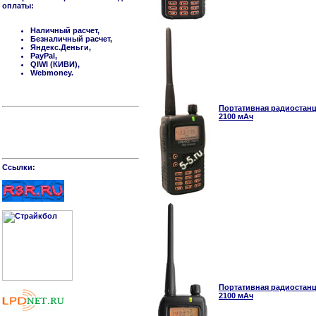
оплаты:
Наличный расчет,
Безналичный расчет,
Яндекс.Деньги,
PayPal,
QIWI (КИВИ),
Webmoney.
Портативная радиостанци
2100 мАч
Cсылки:
Портативная радиостанци
2100 мАч