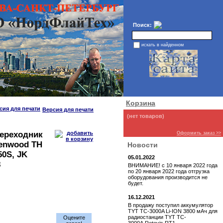
Поиск:
искать в найденном
Корзина
Версия для печати
(нет товаров)
переходник
Оформить заказ >>
enwood TH
Новости
50S, JK
05.01.2022
8
ВНИМАНИЕ! с 10 января 2022 года
по 20 января 2022 года отгрузка
оборудования производится не
будет.
16.12.2021
В продажу поступил аккумулятор
TYT TC-3000A Li-ION 3800 мАч для
радиостанции TYT TC-
Оцените