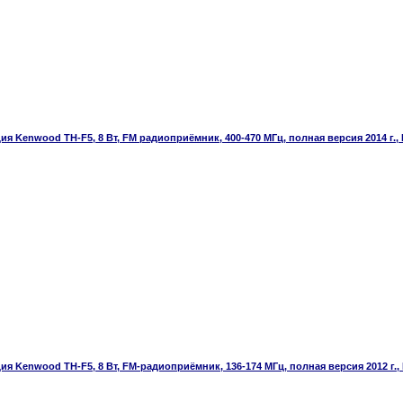
я Kenwood TH-F5, 8 Вт, FM радиоприёмник, 400-470 МГц, полная версия 2014 г., 
я Kenwood TH-F5, 8 Вт, FM-радиоприёмник, 136-174 МГц, полная версия 2012 г., 