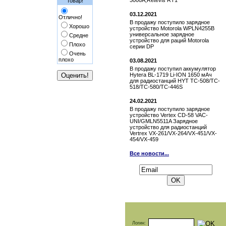
3000A,Retevis RT1
товар!
03.12.2021
Отлично!
В продажу поступило зарядное
Хорошо
устройство Motorola WPLN4255B
универсальное зарядное
Средне
устройство для раций Motorola
Плохо
серии DP
Очень
плохо
03.08.2021
В продажу поступил аккумулятор
Hytera BL-1719 Li-ION 1650 мАч
для радиостанций HYT TC-508/TC-
518/TC-580/TC-446S
24.02.2021
В продажу поступило зарядное
устройство Vertex СD-58 VAC-
UNI/GMLN5511A Зарядное
устройство для радиостанций
Vertrex VX-261/VX-264/VX-451/VX-
454/VX-459
Все новости...
Подписаться на новости:
Логин: