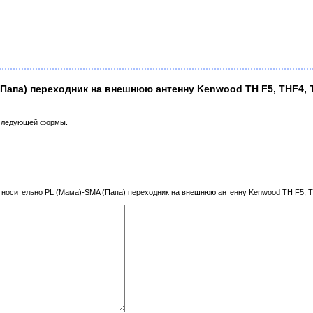
Папа) переходник на внешнюю антенну Kenwood TH F5, THF4, T
 следующей формы.
осительно PL (Мама)-SMA (Папа) переходник на внешнюю антенну Kenwood TH F5, TH