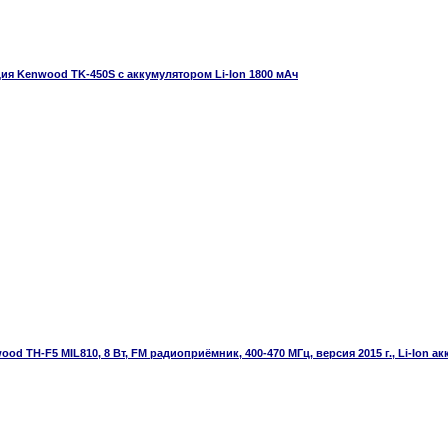
ия Kenwood TK-450S с аккумулятором Li-Ion 1800 мАч
od TH-F5 MIL810, 8 Вт, FM радиоприёмник, 400-470 МГц, версия 2015 г., Li-Ion а