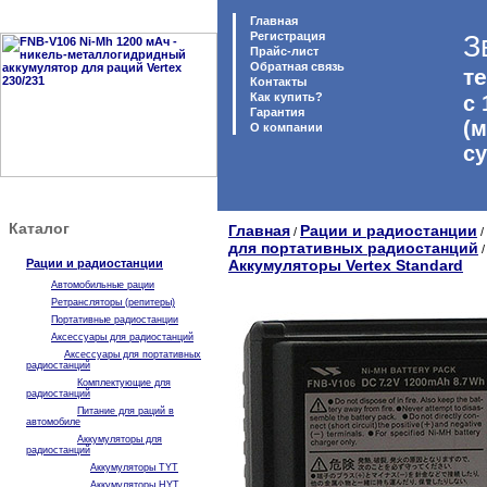
Главная
Регистрация
З
Прайс-лист
Обратная связь
те
Контакты
Как купить?
с 
Гарантия
(м
O компании
с
Каталог
Главная
Рации и радиостанции
/
/
для портативных радиостанций
Рации и радиостанции
Аккумуляторы Vertex Standard
Автомобильные рации
Ретрансляторы (репитеры)
Портативные радиостанции
Аксессуары для радиостанций
Аксессуары для портативных
радиостанций
Комплектующие для
радиостанций
Питание для раций в
автомобиле
Аккумуляторы для
радиостанций
Аккумуляторы TYT
Аккумуляторы HYT