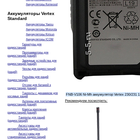
Аккумуляторы Kenwood
Аккумуляторы Vertex
Standard
Аккумуляторы Yaesu
Аккумуляторы Motorola
Аккумуляторы Kirisun
Аккумуляторы ICOM
Гарнитуры для
радиостанций
Программаторы для
радиостанций (раций)
Зарядные устройства для
радиостанций (раций)
Чехлы для радиостанций
(раций)
Разъёмы для раций
(радиостанций)
Отсеки для батарей к
радиостанции (рации)
Тангенты с динамиком для
FNB-V106 Ni-Mh аккумулятор Vertex 230/231 
носимых раций
Рекомендуем посмотреть:
Антенны для портативных
радиостанций (раций)
Клипсы крепления
радиостанций (раций)
Тангенты для раций
(радиостанций)
Аксессуары для
автомобильных радиостанций
Аксессуары для
стационарных радиостанций