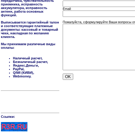
передатчика, чувствительность
приемника, исправность
аккумулятора, исправность
Email:
антенн, работа основных
функций.
Пожалуйста, сформулируйте Ваши вопросы отн
Выписывается гарантийный талон
и соответствующие платежные
документы: кассовый и товарный
чеки, накладная по желанию
клиента.
Мы принимаем различные виды
оплаты:
Наличный расчет,
Безналичный расчет,
Яндекс.Деньги,
PayPal,
QIWI (КИВИ),
Webmoney.
Cсылки: