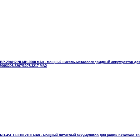
BP-29AH2 NI-MH 2500 мАч - мощный никель-металлогидридный аккумулятор дл
206/3206/2207/3207/3217 MAX
NB-45L Li-ION 2100 мАч - мощный литиевый аккумулятор для рации Kenwood TK