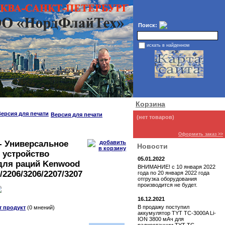
Поиск:
искать в найденном
Корзина
Версия для печати
(нет товаров)
Оформить заказ >>
- Универсальное
Новости
 устройство
05.01.2022
 для раций Kenwood
ВНИМАНИЕ! с 10 января 2022
/2206/3206/2207/3207
года по 20 января 2022 года
отгрузка оборудования
производится не будет.
16.12.2021
В продажу поступил
т продукт
(0 мнений)
аккумулятор TYT TC-3000A Li-
ION 3800 мАч для