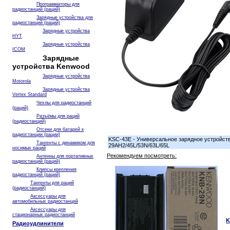
Программаторы для
радиостанций (раций)
Зарядные устройства для
радиостанций (раций)
Зарядные устройства
HYT
Зарядные устройства
ICOM
Зарядные
устройства Kenwood
Зарядные устройства
Motorola
Зарядные устройства
Vertex Standard
Чехлы для радиостанций
(раций)
Разъёмы для раций
(радиостанций)
Отсеки для батарей к
радиостанции (рации)
KSC-43E - Универсальное зарядное устройств
Тангенты с динамиком для
29AH2/45L/53N/63L/65L
носимых раций
Рекомендуем посмотреть:
Антенны для портативных
радиостанций (раций)
Клипсы крепления
радиостанций (раций)
Тангенты для раций
(радиостанций)
Аксессуары для
автомобильных радиостанций
Аксессуары для
стационарных радиостанций
K
Радиоудлинители