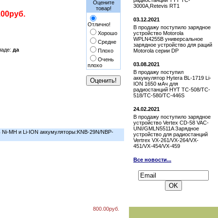
радиостанции TYT TC-
Оцените
3000A,Retevis RT1
товар!
.00руб.
03.12.2021
Отлично!
В продажу поступило зарядное
Хорошо
устройство Motorola
WPLN4255B универсальное
Средне
зарядное устройство для раций
ладе:
да
Плохо
Motorola серии DP
Очень
03.08.2021
плохо
В продажу поступил
аккумулятор Hytera BL-1719 Li-
ION 1650 мАч для
радиостанций HYT TC-508/TC-
518/TC-580/TC-446S
24.02.2021
В продажу поступило зарядное
устройство Vertex СD-58 VAC-
UNI/GMLN5511A Зарядное
ь Ni-MH и Li-ION аккумуляторы:KNB-29N/NBP-
устройство для радиостанций
Vertrex VX-261/VX-264/VX-
451/VX-454/VX-459
Все новости...
Подписаться на новости:
800.00руб.