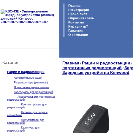
Главная
Регистрация
Прайс-лист
Обратная связь
Контакты
Как купить?
Гарантия
O компании
Каталог
Главная
Рации и радиостанции
/
/
портативных радиостанций
Зар
/
Рации и радиостанции
Зарядные устройства Kenwood
Автомобильные рации
Ретрансляторы (репитеры)
Портативные радиостанции
Аксессуары для радиостанций
Аксессуары для портативных
радиостанций
Комплектующие для
радиостанций
Питание для раций в
автомобиле
Аккумуляторы для
радиостанций
Гарнитуры для
радиостанций