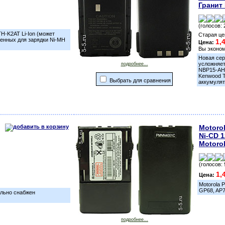
Гранит 
(голосов: 
H-K2AT Li-Ion (может
Старая це
ченных для зарядки Ni-MH
1,
Цена:
Вы эконо
Новая сер
усложняет
подробнее...
NBP15-AH2
Kenwood T
Выбрать для сравнения
аккумулят
Motoro
Ni-CD 
Motoro
(голосов: 
1,
Цена:
Motorola 
GP68, AP73
ельно снабжен
подробнее...