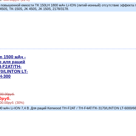
 повышенной емкости TK 150LH 1800 мАч Li-ION (литий-ионный) отсутствие эффекта п
50S, TK-150S, JK 450S, JK 150S, 2178/3178.
n 1500 мАч -
р для раций
-F2AT/TH-
0/LINTON LT-
H-300
700.00руб.
0руб.
00.00руб. (30%)
0 мАч Li-ION 7,4 В. Для раций Kenwood TH-F2AT / TH-F4AT/TK-3170/LINTON LT-6000/66