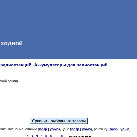
ыходной
 радиостанций
Аккумуляторы для радиостанций
/
вной рации).
вать по: наименованию (
возр
|
убыв
), цене (
возр
|
убыв
), рейтингу (
возр
|
убыв
)
1
2
3
4
5
6
...
8
|
показать все