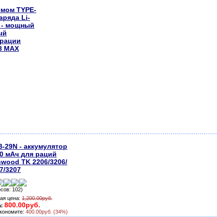
емом TYPE-
аряда Li-
ч - мощный
ый
 рации
8 MAX
-29N - аккумулятор
0 мАч для раций
wood TK 2206/3206/
7/3207
осов: 102)
ая цена:
1,200.00руб.
800.00руб.
а:
кономите:
400.00руб. (34%)