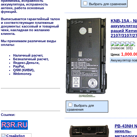
приемника, исправность
Выбрать для сравнения
аккумулятора, исправность
антенн, работа основных
функций.
Выписывается гарантийный талон
KNB-15A - N
и соответствующие платежные
аккумулято
документы: кассовый и товарный
чеки, накладная по желанию
раций Ken
клиента.
2107/3107/2
Мы принимаем различные виды
оплаты:
(голосов: 101)
1,000.0
Цена:
Наличный расчет,
Безналичный расчет,
Аккумулятор по
Яндекс.Деньги,
PayPal,
QIWI (КИВИ),
Webmoney.
подробнее...
Выбрать для
сравнения
Cсылки:
PB-43NH N
никель-
металлог