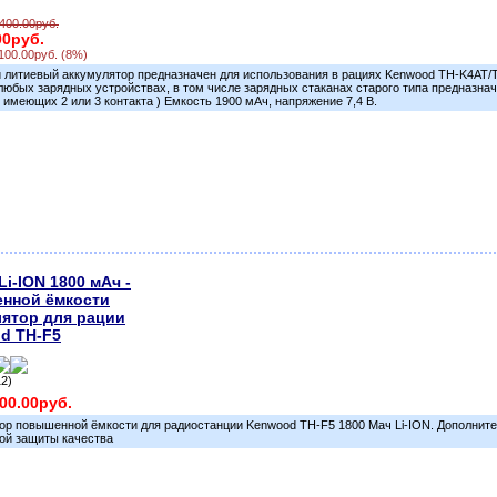
,400.00руб.
00руб.
100.00руб. (8%)
литиевый аккумулятор предназначен для использования в рациях Kenwood TH-K4AT/T
любых зарядных устройствах, в том числе зарядных стаканах старого типа предназна
 имеющих 2 или 3 контакта ) Емкость 1900 мАч, напряжение 7,4 В.
Li-ION 1800 мАч -
нной ёмкости
лятор для рации
d TH-F5
12)
400.00руб.
ор повышенной ёмкости для радиостанции Kenwood TH-F5 1800 Мач Li-ION. Дополнит
ой защиты качества