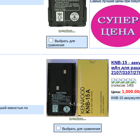
Самые лучшие цены при покупк
подробнее...
Выбрать для
сравнения
KNB-15 - акк
мАч для рац
2107/3107/27
(голосов: 140)
1,000.00
Цена:
KNB-15 аккумулят
ьшей емкостью по
подробнее...
Выбрать для сравнения