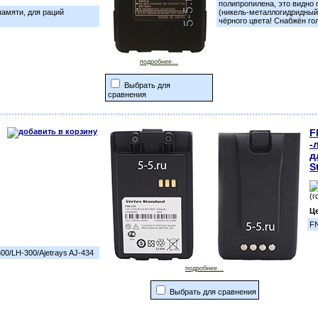
полипропилена, это видно
амяти, для раций
(никель-металлогидридный
чёрного цвета! Снабжён г
подробнее...
Выбрать для
сравнения
F
-
д
S
(г
Ц
FN
00/LH-300/Ajetrays AJ-434
подробнее...
Выбрать для сравнения