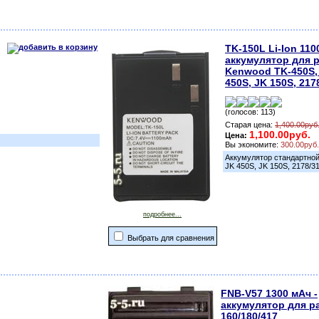
TK-150L Li-Ion 110
аккумулятор для 
Kenwood TK-450S, 
450S, JK 150S, 217
(голосов: 113)
Старая цена:
1,400.00руб
1,100.00руб.
Цена:
Вы экономите:
300.00руб
Аккумулятор стандартной
JK 450S, JK 150S, 2178/3
подробнее...
Выбрать для сравнения
FNB-V57 1300 мАч -
аккумулятор для ра
160/180/417