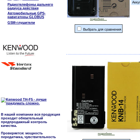
Акку
Радиотелефоны дальнего
радиуса действия
Автомобильные GPS-
навигаторы GLOBUS
подробнее...
GSM-глушители
Выбрать для сравнения
В нашей компании вся продукция
проходит обязательный
предпродажный контроль
качества.
Проверяется: мощность
подробнее...
передатчика, чувствительность