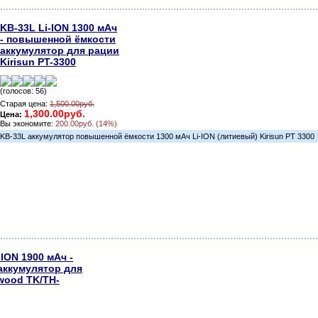
KB-33L Li-ION 1300 мАч
- повышенной ёмкости
аккумулятор для рации
Kirisun PT-3300
(голосов: 56)
Старая цена:
1,500.00руб.
1,300.00руб.
Цена:
Вы экономите:
200.00руб. (14%)
KB-33L аккумулятор повышенной ёмкости 1300 мАч Li-ION (литиевый) Kirisun PT 3300
-ION 1900 мАч -
аккумулятор для
wood TK/TH-