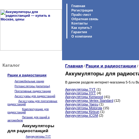
Главная
Регистрация
Прайс-лист
Обратная связь
Контакты
Как купить?
Гарантия
O компании
Каталог
Главная
Рации и радиостанции
/
/
Аккумуляторы для радиоста
Рации и радиостанции
Автомобильные рации
В данном разделе интернет-магазина 5-5.ru 
Ретрансляторы (репитеры)
Аккумуляторы TYT
(1)
Портативные радиостанции
Аккумуляторы HYT
(4)
Аксессуары для радиостанций
Аккумуляторы Kenwood
(41)
Аккумуляторы Vertex Standard
(12)
Аксессуары для портативных
Аккумуляторы Yaesu
(1)
радиостанций
Аккумуляторы Motorola
(15)
Комплектующие для
Аккумуляторы Kirisun
(1)
радиостанций
Аккумуляторы ICOM
(2)
Питание для раций в
автомобиле
Аккумуляторы
для радиостанций
Аккумуляторы TYT