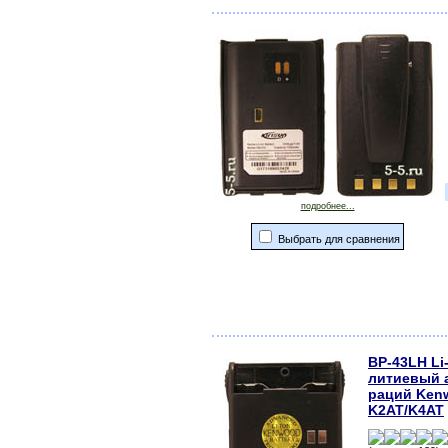
подробнее...
Выбрать для сравнения
BP-43LH Li
литиевый 
раций Ken
K2AT/K4AT