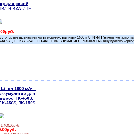
ор для раций
K/TH K2AT/ TH
.00руб.
мулятор повышенной ёмкости морозоустойчивый 1500 мАч NI-MH (никель-металлогид
4AT/2AT, TH-K4AT/2AT, TH-K4AT Li-Ion. ВНИМАНИЕ! Оригинальный аккумулятор чёрног
Li-Ion 1800 мАч -
ккумулятор для
nwood TK-450S,
JK-450S, JK-150S,
8
:
1,400.00руб.
0.00руб.
е:
300.00руб. (22%)