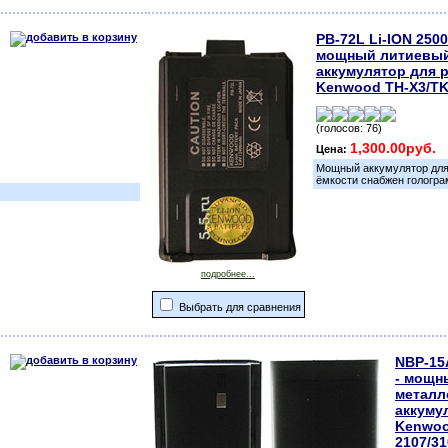
PB-72L Li-ION 2500
мощный литиевы
аккумулятор для 
Kenwood TH-X3/T
(голосов: 76)
1,300.00руб.
Цена:
Мощный аккумулятор для
ёмкости снабжен гологра
подробнее...
Выбрать для сравнения
NBP-15
- мощн
металл
аккуму
Kenwoo
2107/31