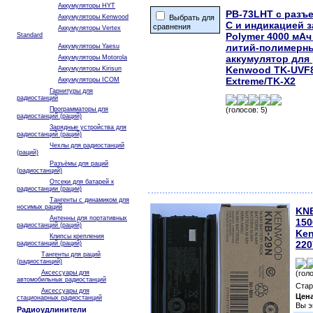
Аккумуляторы HYT
PB-73LHT c разъ
Аккумуляторы Kenwood
Выбрать для
C и индикацией з
сравнения
Аккумуляторы Vertex
Polymer 4000 мА
Standard
литий-полимерн
Аккумуляторы Yaesu
аккумулятор для
Аккумуляторы Motorola
Kenwood TK-UVF
Аккумуляторы Kirisun
Extreme/TK-X2
Аккумуляторы ICOM
Гарнитуры для
радиостанций
Программаторы для
(голосов: 5)
радиостанций (раций)
Зарядные устройства для
радиостанций (раций)
Чехлы для радиостанций
(раций)
Разъёмы для раций
(радиостанций)
Отсеки для батарей к
радиостанции (рации)
Тангенты с динамиком для
носимых раций
KNB
Антенны для портативных
150
радиостанций (раций)
Ken
Клипсы крепления
220
радиостанций (раций)
Тангенты для раций
(радиостанций)
Аксессуары для
(гол
автомобильных радиостанций
Стар
Аксессуары для
Цен
стационарных радиостанций
Вы э
Радиоудлинители