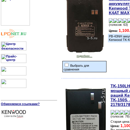
аккумулят
Kenwood T
K4AT MAX
(голосов: 63)
1,100
Цена:
PB-43NH акку
Kenwood TK-K
подробнее...
Выбрать для
сравнения
TK-150LH 
мощный а
раций Ke
TK-150S, 
Обменяемся ссылками?
2178/317
(голосов: 78)
Старая цена
1,10
Цена:
Вы экономит