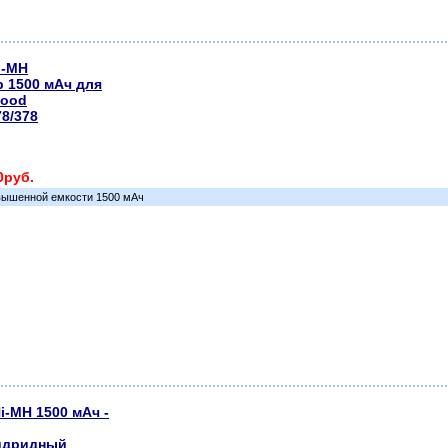
i-MH
р 1500 мАч для
wood
78/378
0руб.
вышенной емкости 1500 мАч
i-MH 1500 мАч -
идридный