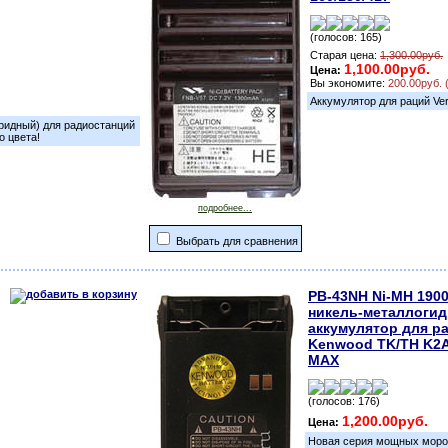
(голосов: 165)
Старая цена:
1,300.00руб.
1,100.00руб.
Цена:
Вы экономите:
200.00руб. 
Аккумулятор для раций Vert
ридный) для радиостанций
о цвета!
подробнее...
Выбрать для сравнения
PB-43NH Ni-MH 1900
никель-металлоги
аккумулятор для р
Kenwood TK/TH K2A
MAX
(голосов: 176)
1,200.00руб.
Цена:
Новая серия мощных мороз