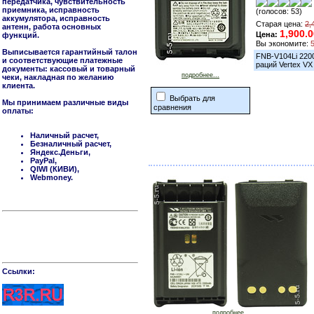
передатчика, чувствительность
приемника, исправность
(голосов: 53)
аккумулятора, исправность
Старая цена:
2,
антенн, работа основных
1,900.
Цена:
функций.
Вы экономите:
Выписывается гарантийный талон
FNB-V104Li 220
и соответствующие платежные
раций Vertex VX
документы: кассовый и товарный
подробнее...
чеки, накладная по желанию
клиента.
Выбрать для
Мы принимаем различные виды
сравнения
оплаты:
Наличный расчет,
Безналичный расчет,
Яндекс.Деньги,
PayPal,
QIWI (КИВИ),
Webmoney.
Cсылки:
подробнее...