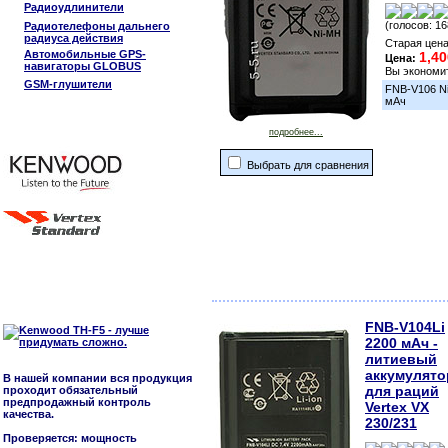
Радиоудлинители
(голосов: 16
Радиотелефоны дальнего
радиуса действия
Старая цен
Автомобильные GPS-
1,40
Цена:
навигаторы GLOBUS
Вы экономи
GSM-глушители
FNB-V106 Ni
мАч
подробнее...
Выбрать для сравнения
FNB-V104Li
2200 мАч -
литиевый
аккумулято
В нашей компании вся продукция
для раций
проходит обязательный
предпродажный контроль
Vertex VX
качества.
230/231
Проверяется: мощность