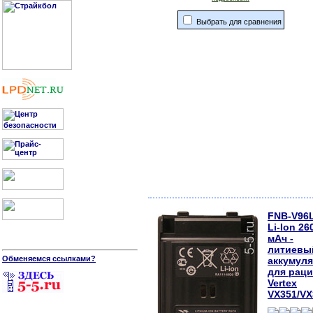
Выбрать для сравнения
FNB-V96L
Li-Ion 26
мАч -
литиевы
Обменяемся ссылками?
аккумул
для рац
Vertex
VX351/VX