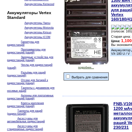
1300 мАч 
Аккумуляторы Kenwood
аккумуля
для раци
Аккумуляторы Vertex
Vertex
Standard
160/180/4
Аккумуляторы Yaesu
Аккумуляторы Motorola
(голосов: 165
Аккумуляторы Kirisun
Старая цена:
Аккумуляторы ICOM
1,100
Цена:
Гарнитуры для
Вы экономит
радиостанций
Программаторы для
Аккумулятор д
радиостанций (раций)
VX-180 U / V
Зарядные устройства для
радиостанций (раций)
Чехлы для радиостанций
подробнее...
(раций)
Разъёмы для раций
(радиостанций)
Выбрать для сравнения
Отсеки для батарей к
радиостанции (рации)
Тангенты с динамиком для
носимых раций
Антенны для портативных
радиостанций (раций)
FNB-V10
Клипсы крепления
радиостанций (раций)
1200 мАч
Тангенты для раций
металло
(радиостанций)
аккумул
Аксессуары для
автомобильных радиостанций
раций Ve
Аксессуары для
230/231
стационарных радиостанций