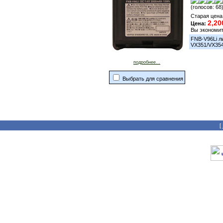
(голосов: 68
Старая цена
2,20
Цена:
Вы экономи
FNB-V96Li л
VX351/VX354
подробнее...
Выбрать для сравнения
[