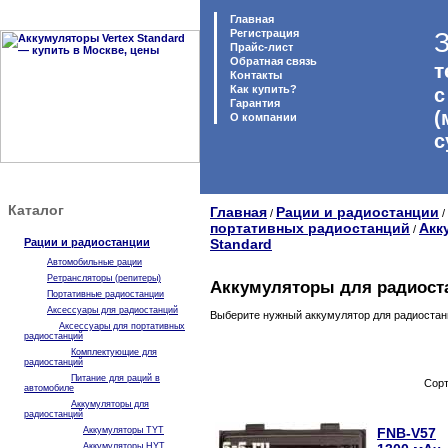
Главная
Регистрация
З
Прайс-лист
Обратная связь
т
Контакты
Как купить?
с
Гарантия
(
O компании
с
Каталог
Главная
Рации и радиостанции
/
/
портативных радиостанций
Акк
/
Рации и радиостанции
Standard
Автомобильные рации
Ретрансляторы (репитеры)
Аккумуляторы для радиоста
Портативные радиостанции
Аксессуары для радиостанций
Выберите нужный аккумулятор для радиостанци
Аксессуары для портативных
радиостанций
Комплектующие для
радиостанций
Питание для раций в
Сорт
автомобиле
Аккумуляторы для
радиостанций
Аккумуляторы TYT
FNB-V57
Аккумуляторы HYT