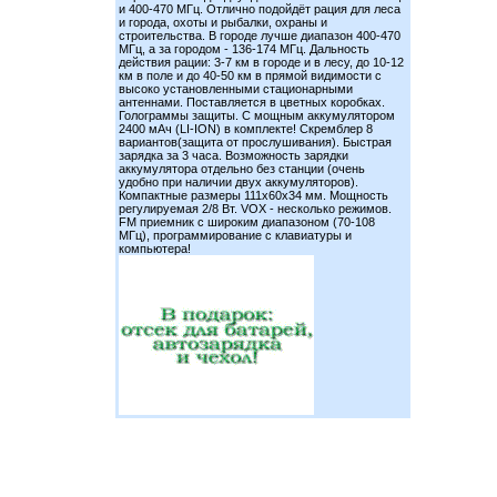
и 400-470 МГц. Отлично подойдёт рация для леса
и города, охоты и рыбалки, охраны и
строительства. В городе лучше диапазон 400-470
МГц, а за городом - 136-174 МГц. Дальность
действия рации: 3-7 км в городе и в лесу, до 10-12
км в поле и до 40-50 км в прямой видимости с
высоко установленными стационарными
антеннами. Поставляется в цветных коробках.
Голограммы защиты. С мощным аккумулятором
2400 мАч (LI-ION) в комплекте! Скремблер 8
вариантов(защита от прослушивания). Быстрая
зарядка за 3 часа. Возможность зарядки
аккумулятора отдельно без станции (очень
удобно при наличии двух аккумуляторов).
Компактные размеры 111x60x34 мм. Мощность
регулируемая 2/8 Вт. VOX - несколько режимов.
FM приемник с широким диапазоном (70-108
МГц), программирование с клавиатуры и
компьютера!