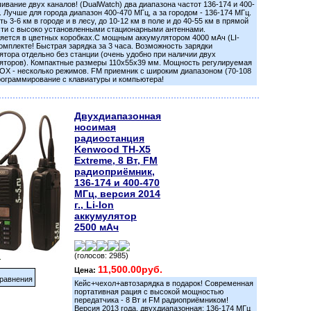
ивание двух каналов! (DualWatch) два диапазона частот 136-174 и 400-
. Лучше для города диапазон 400-470 МГц, а за городом - 136-174 МГц.
ь 3-6 км в городе и в лесу, до 10-12 км в поле и до 40-55 км в прямой
ти с высоко установленными стационарными антеннами.
яется в цветных коробках.С мощным аккумулятором 4000 мАч (LI-
комплекте! Быстрая зарядка за 3 часа. Возможность зарядки
ятора отдельно без станции (очень удобно при наличии двух
яторов). Компактные размеры 110x55x39 мм. Мощность регулируемая
 VOX - несколько режимов. FM приемник с широким диапазоном (70-108
программирование с клавиатуры и компьютера!
Двухдиапазонная
носимая
радиостанция
Kenwood TH-X5
Extreme, 8 Вт, FM
радиоприёмник,
136-174 и 400-470
МГц, версия 2014
г., Li-Ion
аккумулятор
2500 мАч
(голосов: 2985)
.
11,500.00руб.
Цена:
равнения
Кейс+чехол+автозарядка в подарок! Современная
портативная рация с высокой мощностью
передатчика - 8 Вт и FM радиоприёмником!
Версия 2013 года. двухдиапазонная: 136-174 МГц