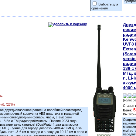
програ
Выбрать для
сравнения
Двухд
носим
радио
Kenwo
UVF8
Extre
(Scra
versio
радио
136-1
МГц, 
г., Li-
аккум
4000 
б.
(голосов
руб. (27%)
Старая 
5
ая двухдиапазонная рация на новейшей платформе,
Цена:
ысокопрочный корпус из ABS пластика с толщиной
Вы экон
оенный светодиодный фонарь, часы, с высокой
Совреме
- 8 Вт и FM радиоприёмником! Партия 2023 года.
вариант
ивание двух каналов! (DualWatch) два диапазона
высокоп
0 МГц. Лучше для города диапазон 400-470 МГц, а за
мм!,вст
альность 3-6 км в городе и в лесу, до 10-12 км в поле и
передат
видимости с высоко установленными стационарными
подробнее...