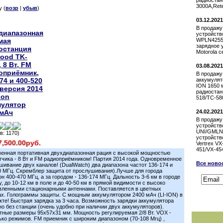
радиостан
3000A,Ret
у (
возр
|
убыв
)
03.12.2021
В продажу
диапазонная
устройств
мая
WPLN4255
зарядное 
останция
Motorola 
ood TK-
 8 Вт, FM
03.08.2021
оприёмник,
В продажу
74 и 400-520
аккумулято
ION 1650 
 версия 2014
радиостан
-Ion
518/TC-58
мулятор
 мАч
24.02.2021
В продажу
устройств
UNI/GMLN
в: 1170)
устройств
7,500.00руб.
Vertrex VX
451/VX-45
енная портативная двухдиапазонная рация с высокой мощностью
тчика - 8 Вт и FM радиоприёмником! Партия 2014 года. Одновременное
Все новос
шивание двух каналов! (DualWatch) два диапазона частот 136-174 и
0 МГц. Скремблер защита от прослушивания).Лучше для города
Подпис
н 400-470 МГц, а за городом - 136-174 МГц. Дальность 3-6 км в городе
у, до 10-12 км в поле и до 40-50 км в прямой видимости с высоко
вленными стационарными антеннами. Поставляется в цветных
ах. Голограммы защиты. С мощным аккумулятором 2400 мАч (LI-ION) в
кте! Быстрая зарядка за 3 часа. Возможность зарядки аккумулятора
но без станции (очень удобно при наличии двух аккумуляторов).
тные размеры 95x57x31 мм. Мощность регулируемая 2/8 Вт. VOX -
ько режимов. FM приемник с широким диапазоном (70-108 Мгц) ,