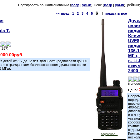
Сортировать по: наименованию (
возр
|
убыв
), цене (
возр
|
убыв
), рейтинг
6
<< пред
1
2
3
4
5
|
показать все
ая
Двух
носи
la T-
ради
Kenw
UVF8,
ради
: 257)
136-1
,000.00руб.
МГц,
г., Li
я детей от 3-х до 12 лет. Дальность радиосвязи до 600
ает в гражданском безлицензионном диапазоне связи
акку
6 МГц).
2400
(голосо
Цена:
Соврем
переда
прослу
400-52
диапазо
и в лес
устано
коробк
компле
отдель
Компак
подробнее...
нескол