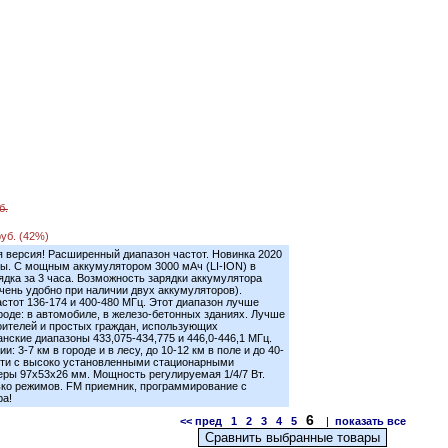
б.
руб. (42%)
 версия! Расширенный диапазон частот. Новинка 2020
ты. С мощным аккумулятором 3000 мАч (LI-ION) в
ядка за 3 часа. Возможность зарядки аккумулятора
очень удобно при наличии двух аккумуляторов).
астот 136-174 и 400-480 МГц. Этот диапазон лучше
ороде: в автомобиле, в железо-бетонных зданиях. Лучше
оителей и простых граждан, использующих
нские диапазоны 433,075-434,775 и 446,0-446,1 МГц.
: 3-7 км в городе и в лесу, до 10-12 км в поле и до 40-
сти с высоко установленными стационарными
ры 97x53x26 мм. Мощность регулируемая 1/4/7 Вт.
ько режимов. FM приемник, программирование с
ра!
6
<< пред
1
2
3
4
5
|
показать все