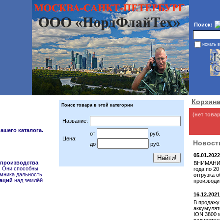
Поиск:
искать 
Корзин
Поиск товара в этой категории
(нет това
Название:
ашего каталога.
от
руб.
Цена:
Новост
до
руб.
05.01.2022
 производства
ВНИМАНИЕ!
. Они способны
года по 20
ёмника дальность
отгрузка 
аций
над землёй
производи
16.12.2021
В продажу
аккумулят
ION 3800 