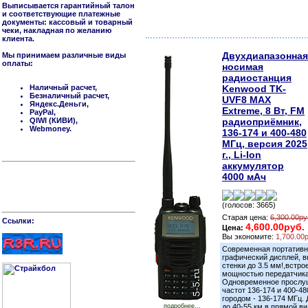
Выписывается гарантийный талон
и соответствующие платежные
документы: кассовый и товарный
чеки, накладная по желанию
клиента.
Двухдиапазонная
Мы принимаем различные виды
оплаты:
носимая
радиостанция
Наличный расчет,
Kenwood TK-
Безналичный расчет,
UVF8 MAX
Яндекс.Деньги,
Extreme, 8 Вт, FM
PayPal,
QIWI (КИВИ),
радиоприёмник,
Webmoney.
136-174 и 400-480
МГц, версия 2025
г., Li-Ion
аккумулятор
4000 мАч
(голосов: 3665)
Старая цена:
6,300.00ру
Cсылки:
4,600.00руб.
Цена:
Вы экономите:
1,700.00
Современная портативн
графический дисплей, в
стенки до 3.5 мм!,встр
мощностью передатчика 
Одновременное прослуш
частот 136-174 и 400-48
городом - 136-174 МГц. Д
подробнее...
до 40-55 км в прямой 