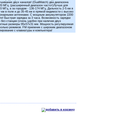
ивание двух каналов! (DualWatch) два диапазона
520 МГц. (расширенный диапазон частот)Лучше для
0 МГц, а за городом - 136-174 МГц. Дальность 2-5 км в
10 км в поле и до 35-45 км в прямой видимости с высоко
онарными антеннами. С мощным аккумулятором 2200
те! Быстрая зарядка за 3 часа. Возможность зарядки
 без станции (очень удобно при наличии двух
актные размеры 95x57x31 мм. Мощность регулируемая
сколько режимов. FM приемник с широким диапазоном
ммирование с клавиатуры и компьютера!