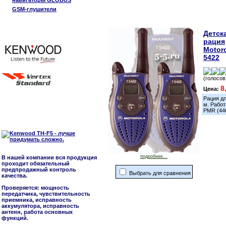
навигаторы GLOBUS
GSM-глушители
Детск
рация
Motoro
5422
(голосов
8
Цена:
Рация дл
м. Работ
PMR (44
подробнее...
В нашей компании вся продукция
проходит обязательный
предпродажный контроль
Выбрать для сравнения
качества.
Проверяется: мощность
передатчика, чувствительность
приемника, исправность
аккумулятора, исправность
антенн, работа основных
функций.