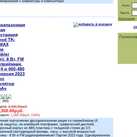
ммирование с клавиатуры и компьютера!
Логин:
Пароль:
Регистрация
иапазонная
Об
ая
станция
Голосо
od TK-
 MAX
me
mbler
n), 8 Вт, FM
приёмник,
74 и 400-480
версия 2023
Ion
улятор
мАч
: 384)
цена:
6,300.00руб.
,300.00руб.
омите:
1,000.00руб. (16%)
нная портативная двухдиапазонная рация cо скремблером (8
ов защиты), на новейшей платформе, графический дисплей,
рочный корпус из ABS пластика с толщиной стенки до 3.5
роенный светодиодный фонарь, часы, с высокой мощностью
чика - 8 Вт и FM радиоприёмником! Партия 2023 года. Одновременное