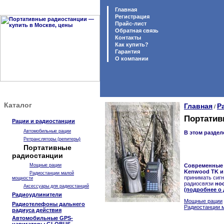
Главная
Регистрация
Прайс-лист
Обратная связь
Контакты
Как купить?
Гарантия
O компании
Каталог
Главная
Р
/
Портатив
Рации и радиостанции
Автомобильные рации
В этом раздел
Ретрансляторы (репитеры)
Портативные
радиостанции
Мощные рации
Современные 
Kenwood TK и
Радиостанции малой
принимать сигн
мощности
радиосвязи
но
Аксессуары для радиостанций
(подробнее о 
Радиоудлинители
Мощные рации
Радиотелефоны дальнего
Радиостанции 
радиуса действия
Автомобильные GPS-