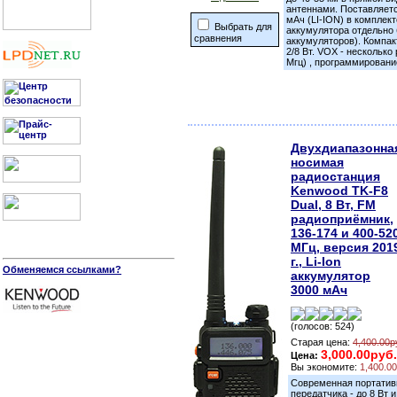
антеннами. Поставляет
мАч (LI-ION) в комплект
Выбрать для
аккумулятора отдельно 
сравнения
аккумуляторов). Компа
2/8 Вт. VOX - нескольк
Мгц) , программировани
Двухдиапазонна
носимая
радиостанция
Kenwood TK-F8
Dual, 8 Вт, FM
радиоприёмник,
136-174 и 400-52
МГц, версия 201
г., Li-Ion
Обменяемся ссылками?
аккумулятор
3000 мАч
(голосов: 524)
Старая цена:
4,400.00р
3,000.00руб.
Цена:
Вы экономите:
1,400.0
Современная портатив
передатчика - до 8 Вт 