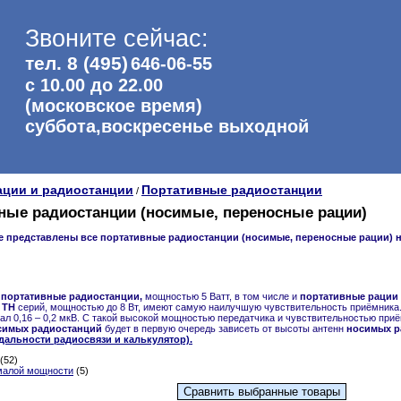
Звоните сейчас:
тел. 8 (495)
646-06-55
с 10.00 до 22.00
(московское время)
суббота,воскресенье выходной
ации и радиостанции
Портативные радиостанции
/
ные радиостанции (носимые, переносные рации)
е представлены все портативные радиостанции (носимые, переносные рации) н
портативные радиостанции,
мощностью 5 Ватт, в том числе и
портативные рации
 TH
серий, мощностью до 8 Вт, имеют самую наилучшую чувствительность приёмника
ал 0,16 – 0,2 мкВ. С такой высокой мощностью передатчика и чувствительностью при
симых радиостанций
будет в первую очередь зависеть от высоты антенн
носимых р
дальности радиосвязи и калькулятор).
(52)
малой мощности
(5)