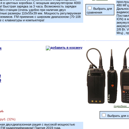
прослуш
ся в цветных коробках.С мощным аккумулятором 4000
480 МГц
е! Быстрая зарядка за 3 часа. Возможность зарядки
Выбрать для
Дальност
без станции (очень удобно при наличии двух
видимос
сравнения
ктные размеры 110x55x39 мм. Мощность регулируемая
Поставл
о режимов. FM приемник с широким диапазоном (70-108
ION) в 
е с клавиатуры и компьютера!
аккумул
аккумул
2/8 Вт.
Мгц) , 
я
0
9
подробнее..
уб.
Выбрать для с
0руб. (32%)
ная двухдиапазонная рация с высокой мощностью
и FM радиоприёмником! Партия 2019 года.