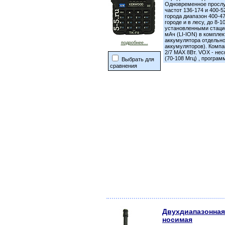
Одновременное прослуш
частот 136-174 и 400-
города диапазон 400-47
городе и в лесу, до 8-
установленными стаци
мАч (LI-ION) в комплек
аккумулятора отдельно
подробнее...
аккумуляторов). Комп
2/7 MAX 8Вт. VOX - не
(70-108 Мгц) , програ
Выбрать для
сравнения
Двухдиапазонная
носимая