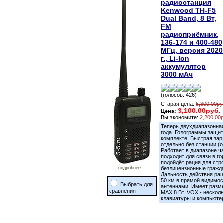
радиостанция
Kenwood TH-F5
Dual Band, 8 Вт,
FM
радиоприёмник,
136-174 и 400-480
МГц, версия 2020
г., Li-Ion
аккумулятор
3000 мАч
(голосов: 426)
Старая цена:
5,300.00ру
3,100.00руб.
Цена:
Вы экономите:
2,200.00
Теперь двухдиапазонная
года. Голограммы защи
комплекте! Быстрая зар
отдельно без станции (
Работает в диапазоне ч
подходит для связи в г
подойдёт рация для стр
подробнее...
безлицензионные гражда
Дальность действия рации
50 км в прямой видимо
Выбрать для
антеннами. Имеет разме
сравнения
MAX 8 Вт. VOX - нескол
клавиатуры и компьюте