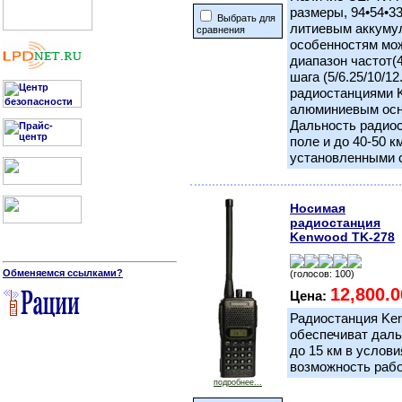
размеры, 94•54•3
Выбрать для
литиевым аккуму
сравнения
особенностям мож
диапазон частот(
шага (5/6.25/10/1
радиостанциями 
алюминиевым осн
Дальность радиосв
поле и до 40-50 к
установленными 
Носимая
радиостанция
Kenwood TK-278
Обменяемся ссылками?
(голосов: 100)
12,800.0
Цена:
Радиостанция Ke
обеспечиват дальн
до 15 км в услов
возможность работ
подробнее...