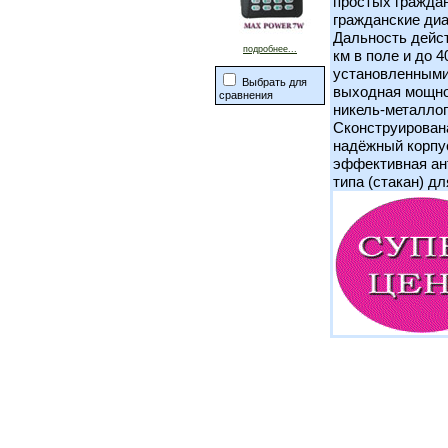
простых гражда
гражданские диа
Дальность действ
подробнее...
км в поле и до 
установленными
Выбрать для
выходная мощно
сравнения
никель-металлог
Сконструирована
надёжный корпус
эффективная ан
типа (стакан) д