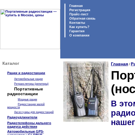
Главная
Регистрация
Прайс-лист
Обратная связь
Контакты
Как купить?
Гарантия
O компании
Каталог
Главная
Р
/
Пор
Рации и радиостанции
Автомобильные рации
Ретрансляторы (репитеры)
(но
Портативные
радиостанции
Мощные рации
В это
Радиостанции малой
мощности
радио
Аксессуары для радиостанций
Радиоудлинители
нашег
Радиотелефоны дальнего
радиуса действия
Автомобильные GPS-