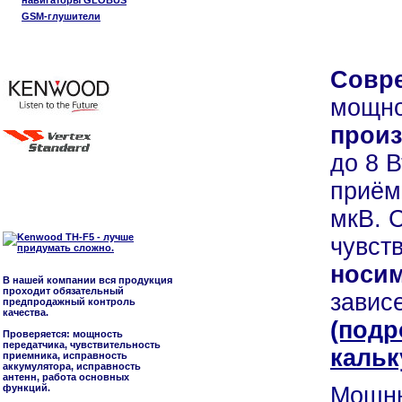
навигаторы GLOBUS
GSM-глушители
Совре
мощно
произ
до 8 
приём
мкВ. 
чувст
носи
В нашей компании вся продукция
проходит обязательный
завис
предпродажный контроль
качества.
(подр
Проверяется: мощность
передатчика, чувствительность
кальк
приемника, исправность
аккумулятора, исправность
антенн, работа основных
функций.
Мощны