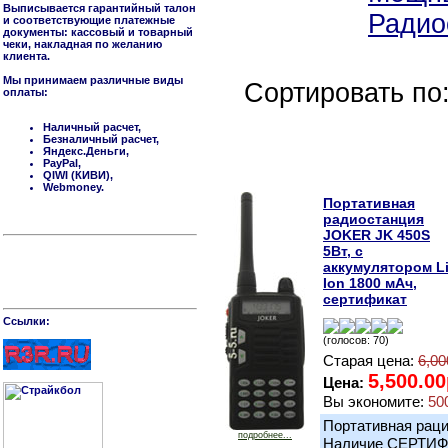
Выписывается гарантийный талон
Радио
и соответствующие платежные
документы: кассовый и товарный
чеки, накладная по желанию
клиента.
Мы принимаем различные виды
Сортировать по
оплаты:
Наличный расчет,
Безналичный расчет,
Яндекс.Деньги,
PayPal,
QIWI (КИВИ),
Webmoney.
Портативная
радиостанция
JOKER JK 450S
5Вт, с
аккумулятором Li
Ion 1800 мАч,
сертификат
Cсылки:
(голосов: 70)
Старая цена:
6,00
5,500.00
Цена:
Вы экономите:
50
Портативная раци
подробнее...
Наличие СЕРТИФИ