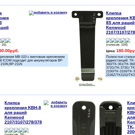
а
Клипса
ения
крепления K
3
8S для раций
аций
Kenwood
2107/3107/278
: 16)
(голосов: 104)
80.00руб.
180.00ру
Цена:
крепления MB-103 с винтовым креплением
Полностью стальн
ий ICOM подходит для аккумуляторов BP-
радиостанций: TK-
-210N,BP-211N
360/TK-361/TK-36
372G/TK-373G/ TK
2100/TK-3100/TK-3
2106Z/TK3102/TK3
подробнее...
Клипса
Кли
крепления KBH-8
кре
для раций
KBH
Kenwood
для
2107/3107/278/378
Ke
TK-
200
(голосов: 26)