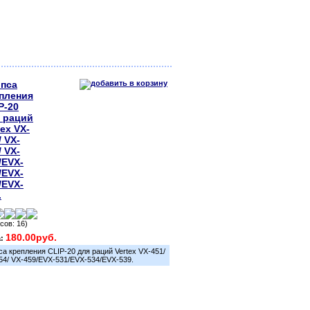
пса
пления
P-20
 раций
tex VX-
/ VX-
/ VX-
/EVX-
/EVX-
/EVX-
.
сов: 16)
180.00руб.
а:
са крепления СLIP-20 для раций Vertex VX-451/
54/ VX-459/EVX-531/EVX-534/EVX-539.