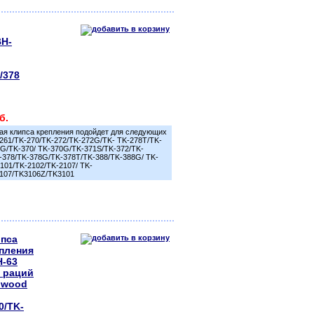
BH-
/378
б.
ая клипса крепления подойдет для следующих
261/TK-270/TK-272/TK-272G/TK- TK-278T/TK-
0G/TK-370/ TK-370G/TK-371S/TK-372/TK-
-378/TK-378G/TK-378T/TK-388/TK-388G/ TK-
101/TK-2102/TK-2107/ TK-
107/TK3106Z/TK3101
пса
пления
-63
 раций
nwood
0/TK-