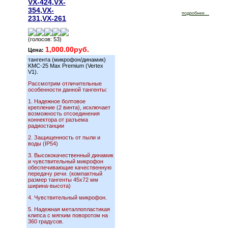
VX-424,VX-
354,VX-
подробнее...
231,VX-261
(голосов: 53)
1,000.00руб.
Цена:
тангента (микрофон/динамик)
KMC-25 Max Premium (Vertex
V1).
Рассмотрим отличительные
особенности данной тангенты:
1. Надежное болтовое
крепление (2 винта), исключает
возможность отсоединения
коннектора от разъема
радиостанции
2. Защищенность от пыли и
воды (IP54)
3. Высококачественный динамик
и чувствительный микрофон
обеспечивающие качественную
передачу речи. (компактный
размер тангенты 45х72 мм
ширина-высота)
4. Чувствительный микрофон.
5. Надежная металлопластикая
клипса с мягким поворотом на
360 градусов.