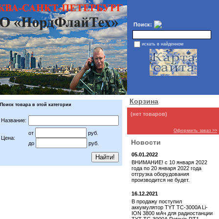
Поиск:
искать в найденном
Корзина
Поиск товара в этой категории
(нет товаров)
Название:
Оформить заказ >>
от
руб.
Цена:
Новости
до
руб.
05.01.2022
ВНИМАНИЕ! с 10 января 2022
года по 20 января 2022 года
отгрузка оборудования
производится не будет.
16.12.2021
В продажу поступил
аккумулятор TYT TC-3000A Li-
ION 3800 мАч для радиостанции