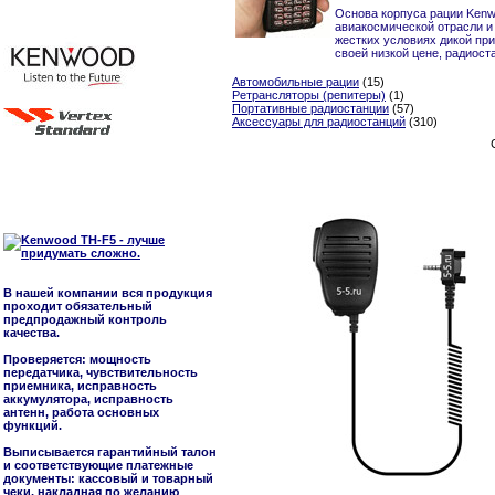
Основа корпуса рации Kenw
авиакосмической отрасли и
жестких условиях дикой пр
своей низкой цене, радиос
Автомобильные рации
(15)
Ретрансляторы (репитеры)
(1)
Портативные радиостанции
(57)
Аксессуары для радиостанций
(310)
В нашей компании вся продукция
проходит обязательный
предпродажный контроль
качества.
Проверяется: мощность
передатчика, чувствительность
приемника, исправность
аккумулятора, исправность
антенн, работа основных
функций.
Выписывается гарантийный талон
и соответствующие платежные
документы: кассовый и товарный
чеки, накладная по желанию