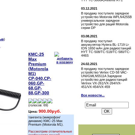
TYT TC-3000A,Retevis RT1
03.12.2021
В продажу поступило зарядное
устройство Motorola WPLN4255B
универсальное зарядное
устройство для раций Motorola
серии DP
03.08.2021
ыв
)
В продажу поступил
аккумулятор Hytera BL-1719 Li-
е
ION 1650 мАч для радиостанций
HYT TC-508/TC-518/TC-580/TC-
КМС-25
446S
Max
Premium
24.02.2021
(Motorola
В продажу поступило зарядное
устройство Vertex СD-58 VAC-
M1)
UNI/GMLN5511A Зарядное
СР-040,СP-
устройство для радиостанций
060,GP-
Vertrex VX-261/VX-264/VX-
451/VX-454/VX-459
68,GP-
88,GP-300
Все новости...
Подписаться на новости:
(голосов: 69)
900.00руб.
Цена:
тангента (микрофон/
динамик) KMC-25 Max
Premium (Motorola M1).
Рассмотрим отличительные