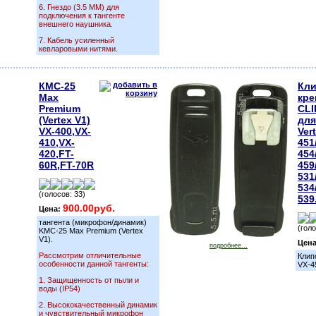
6. Гнездо (3.5 ММ) для
подключения к тангенте
внешнего наушника.
7. Кабель усиленный
кевларовыми нитями.
КМС-25
Кли
Max
кре
Premium
СLI
(Vertex V1)
для
VX-400,VX-
Ver
410,VX-
451
420,FT-
454
60R,FT-70R
459
531
534
(голосов: 33)
539
900.00руб.
Цена:
тангента (микрофон/динамик)
(голо
KMC-25 Max Premium (Vertex
V1).
Цен
подробнее...
Рассмотрим отличительные
Клип
особенности данной тангенты:
VX-4
1. Защищенность от пыли и
воды (IP54)
2. Высококачественный динамик
и чувствительный микрофон