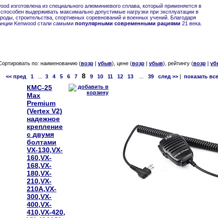
ood изготовлена из специального алюминиевого сплава, который применяется в
 способен выдерживать максимально допустимые нагрузки при эксплуатации в
ироды, строительства, спортивных соревнований и военных учений. Благодаря
танции Kenwood стали самыми
популярными современными рациями
21 века.
Сортировать по: наименованию (
возр
|
убыв
), цене (
возр
|
убыв
), рейтингу (
возр
|
уб
8
<< пред
1
...
3
4
5
6
7
9
10
11
12
13
...
39
след >>
|
показать вс
КМС-25
Max
Premium
(Vertex V2)
надежное
крепление
с двумя
болтами
VX-130,VX-
160,VX-
168,VX-
180,VX-
210,VX-
210A,VX-
300,VX-
400,VX-
410,VX-420,