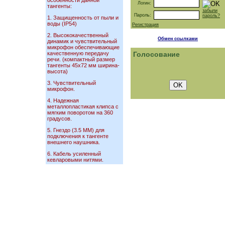
особенности данной
Логин:
тангенты:
забыли
Пароль:
пароль?
1. Защищенность от пыли и
воды (IP54)
Регистрация
2. Высококачественный
Обмен ссылками
динамик и чувствительный
микрофон обеспечивающие
качественную передачу
Голосование
речи. (компактный размер
тангенты 45х72 мм ширина-
высота)
3. Чувствительный
микрофон.
4. Надежная
металлопластикая клипса с
мягким поворотом на 360
градусов.
5. Гнездо (3.5 ММ) для
подключения к тангенте
внешнего наушника.
6. Кабель усиленный
кевларовыми нитями.