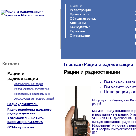
Главная
Регистрация
Прайс-лист
Обратная связь
Контакты
Как купить?
Гарантия
O компании
Каталог
Главная
Рации и радиостанции
/
Рации и радиостанции
Рации и
радиостанции
Вы искали мага
Автомобильные рации
Вы хотите купи
Ретрансляторы (репитеры)
Цена рации дол
Портативные радиостанции
Аксессуары для радиостанций
Мы рады сообщить, что Вы 
Радиоудлинители
раций.
Радиотелефоны дальнего
Магазин радиостанций и р
радиуса действия
и портативные рации.
У н
Автомобильные GPS-
VHF или UHF диапазонов.
Ц
навигаторы GLOBUS
низкую
стоимость радиост
(базовыми) и портативным
GSM-глушители
и TH серий
выпускаются по
810.