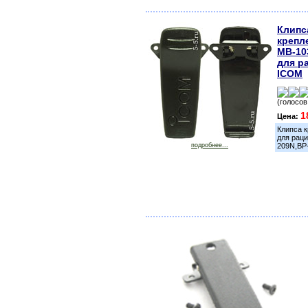
Клипс
крепл
MB-10
для р
ICOM
(голосов
1
Цена:
Клипса 
для рац
подробнее...
209N,BP