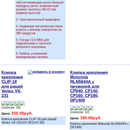
обеспечивающие качественную
передачу речи. (компактный
размер тангенты 45х72 мм
ширина-высота)
3. Чувствительный микрофон.
4. Надежная металлопластикая
клипса с мягким поворотом на
360 градусов.
5. Гнездо (3.5 ММ) для
подключения к тангенте
внешнего наушника.
6. Кабель усиленный
кевларовыми нитями.
Клипса
Клипса крепления
крепления
Motorola
СLIP-18
RLN5644А с
для раций
пружиной для
Vertex VX-
CP040, CP140,
231
CP160, CP180,
DP1400
(голосов: 16)
(голосов: 12)
250.00руб.
Цена:
180.00руб.
Цена:
Клипса крепления СLIP-18 для раций
Vertex VX-231/VX-351/VX-354
Клипса крепления Motorola RLN5644А с
DP1400