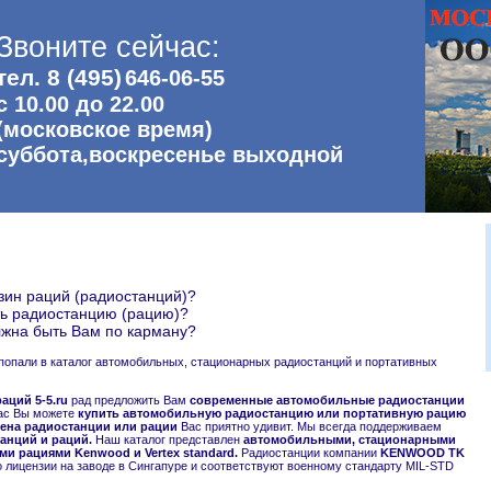
Звоните сейчас:
тел. 8 (495)
646-06-55
с 10.00 до 22.00
(московское время)
суббота,воскресенье выходной
зин раций (радиостанций)?
ть радиостанцию (рацию)?
жна быть Вам по карману?
попали в каталог автомобильных, стационарных радиостанций и портативных
аций 5-5.ru
рад предложить Вам
современные автомобильные радиостанции
ас Вы можете
купить автомобильную радиостанцию или портативную рацию
ена радиостанции или рации
Вас приятно удивит. Мы всегда поддерживаем
анций и раций.
Наш каталог представлен
автомобильными, стационарными
и рациями Kenwood и Vertex standard.
Радиостанции компании
KENWOOD TK
 лицензии на заводе в Сингапуре и соответствуют военному стандарту MIL-STD