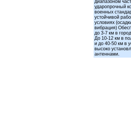
диапазоном част
ударопрочный ко
военных стандар
устойчивой раб
условиях (осадк
вибрация) Обесп
до 3-7 км в город
До 10-12 км в по
и до 40-50 км в
высоко установ
антеннами.