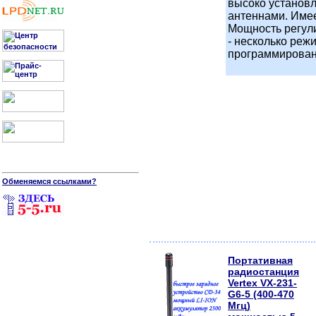
высоко установ
антеннами. Име
Мощность регули
- несколько реж
программирован
Обменяемся ссылками?
Портативная
радиостанция
Vertex VX-231-
G6-5 (400-470
Мгц)