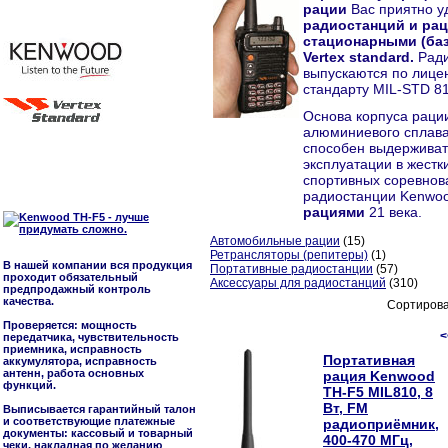
рации
Вас приятно у
радиостанций и рац
стационарными (ба
Vertex standard.
Ради
выпускаются по лицен
стандарту MIL-STD 81
Основа корпуса раци
алюминиевого сплава
способен выдерживат
эксплуатации в жестк
спортивных соревнова
радиостанции Kenwo
рациями
21 века.
Автомобильные рации
(15)
Ретрансляторы (репитеры)
(1)
В нашей компании вся продукция
Портативные радиостанции
(57)
проходит обязательный
Аксессуары для радиостанций
(310)
предпродажный контроль
качества.
Сортирова
Проверяется: мощность
<
передатчика, чувствительность
приемника, исправность
Портативная
аккумулятора, исправность
антенн, работа основных
рация Kenwood
функций.
TH-F5 MIL810, 8
Вт, FM
Выписывается гарантийный талон
и соответствующие платежные
радиоприёмник,
документы: кассовый и товарный
400-470 МГц,
чеки, накладная по желанию