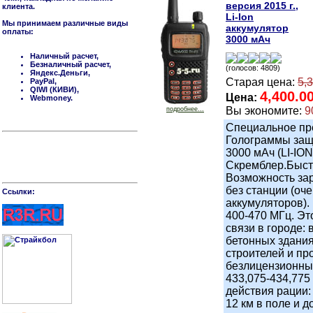
версия 2015 г.,
клиента.
Li-Ion
Мы принимаем различные виды
аккумулятор
оплаты:
3000 мАч
Наличный расчет,
Безналичный расчет,
(голосов: 4809)
Яндекс.Деньги,
Старая цена:
5,
PayPal,
QIWI (КИВИ),
4,400.0
Цена:
Webmoney.
Вы экономите:
9
подробнее...
Специальное пр
Голограммы защ
3000 мАч (LI-ION
Скремблер.Быстр
Возможность зар
без станции (оч
Cсылки:
аккумуляторов).
400-470 МГц. Эт
связи в городе: 
бетонных здания
строителей и пр
безлицензионны
433,075-434,775
действия рации: 
12 км в поле и д