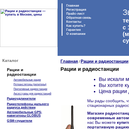
Главная
Регистрация
З
Прайс-лист
Обратная связь
те
Контакты
Как купить?
с 
Гарантия
(м
O компании
с
Каталог
Главная
Рации и радиостанции
/
Рации и радиостанции
Рации и
радиостанции
Вы искали м
Автомобильные рации
Вы хотите к
Ретрансляторы (репитеры)
Портативные радиостанции
Цена рации 
Аксессуары для радиостанций
Радиоудлинители
Мы рады сообщить, ч
Радиотелефоны дальнего
стационарных радиос
радиуса действия
Автомобильные GPS-
Магазин радиостанц
навигаторы GLOBUS
современные автом
GSM-глушители
нас Вы можете
купит
портативную рацию