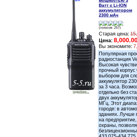
мощностью 5
Ватт с Li-ION
аккумулятором
2300 мАч
(голосов: 257)
Старая цена:
15
8,000.0
Цена:
Вы экономите:
7
Популярная про
радиостанция Ve
Высокая чувстви
прочный корпус 
выбором для сл
аккумулятор 230
за 3 часа. Возм
отдельно без ст
подробнее...
двух аккумулято
МГц. Этот диапа
городе: в автом
зданиях. Лучше 
на предприятие,
охраны, позволя
безлицензионны
433,075-434,775