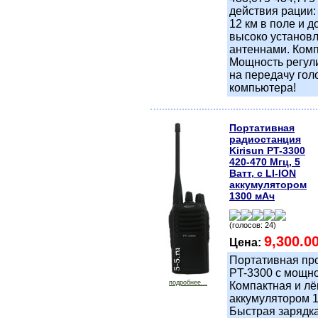
действия рации: 
12 км в поле и д
высоко установ
антеннами. Ком
Мощность регули
на передачу гол
компьютера!
Портативная
радиостанция
Kirisun PT-3300
420-470 Мгц, 5
Ватт, с LI-ION
аккумулятором
1300 мАч
(голосов: 24)
9,300.0
Цена:
Портативная про
PT-3300 с мощно
подробнее...
Компактная и лё
аккумулятором 1
Быстрая зарядка