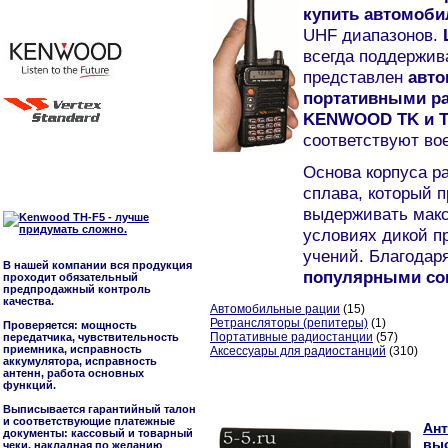
купить автомоб
UHF диапазонов.
всегда поддержи
представлен
авто
портативными ра
KENWOOD TK и T
соответствуют во
Основа корпуса р
сплава, который 
выдерживать макс
условиях дикой п
учений. Благодар
В нашей компании вся продукция
популярными со
проходит обязательный
предпродажный контроль
качества.
Автомобильные рации
(15)
Ретрансляторы (репитеры)
(1)
Проверяется: мощность
Портативные радиостанции
(57)
передатчика, чувствительность
приемника, исправность
Аксессуары для радиостанций
(310)
аккумулятора, исправность
антенн, работа основных
функций.
Выписывается гарантийный талон
и соответствующие платежные
Ант
документы: кассовый и товарный
вы
чеки, накладная по желанию