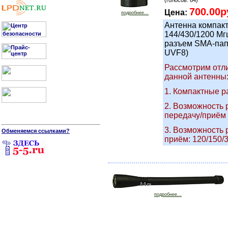
(голосов: 64)
700.00р
Цена:
подробнее...
Антенна компак
144/430/1200 Мг
разъем SMA-пап
UVF8)
Рассмотрим отл
данной антенны
1. Компактные 
2. Возможность 
передачу/приём 
3. Возможность 
Обменяемся ссылками?
приём: 120/150/3
подробнее...