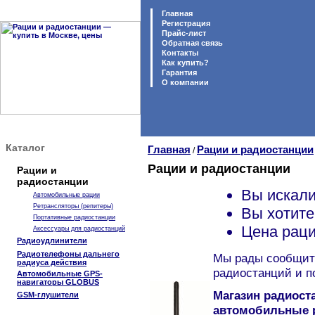
Главная
Регистрация
Прайс-лист
Обратная связь
Контакты
Как купить?
Гарантия
O компании
Каталог
Главная
Рации и радиостанции
/
Рации и радиостанции
Рации и
радиостанции
Вы искали
Автомобильные рации
Ретрансляторы (репитеры)
Вы хотите
Портативные радиостанции
Цена раци
Аксессуары для радиостанций
Радиоудлинители
Радиотелефоны дальнего
Мы рады сообщить
радиуса действия
радиостанций и п
Автомобильные GPS-
навигаторы GLOBUS
Магазин радиоста
GSM-глушители
автомобильные р