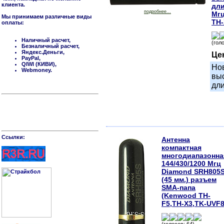
клиента.
дли
подробнее...
Мгц
Мы принимаем различные виды
TH-
оплаты:
Наличный расчет,
(гол
Безналичный расчет,
Яндекс.Деньги,
Це
PayPal,
QIWI (КИВИ),
Но
Webmoney.
вы
дли
Cсылки:
Антенна
компактная
многодиапазонна
144/430/1200 Мгц
Diamond SRH805
(45 мм.) разъем
SMA-папа
(Kenwood TH-
F5,TH-X3,TK-UVF8