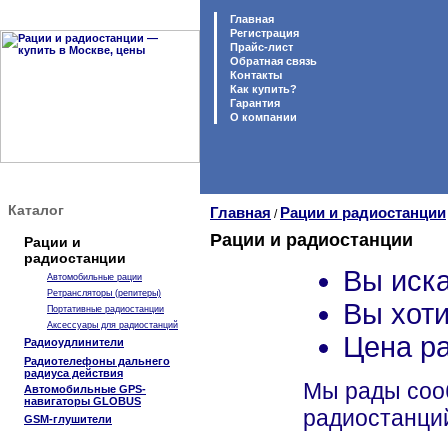
Главная
Регистрация
Прайс-лист
Обратная связь
Контакты
Как купить?
Гарантия
O компании
Каталог
Главная
Рации и радиостанции
/
Рации и радиостанции
Рации и
радиостанции
Вы иска
Автомобильные рации
Ретрансляторы (репитеры)
Вы хоти
Портативные радиостанции
Аксессуары для радиостанций
Цена р
Радиоудлинители
Радиотелефоны дальнего
радиуса действия
Мы рады сооб
Автомобильные GPS-
навигаторы GLOBUS
радиостанций
GSM-глушители