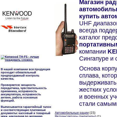
Магазин рад
автомобильн
купить авт
UHF диапазо
всегда подд
каталог пред
портативным
компании
KE
Сингапуре и 
Основа корпу
В нашей компании вся продукция
проходит обязательный
сплава, кото
предпродажный контроль
качества.
выдерживать 
Проверяется: мощность
жестких усло
передатчика, чувствительность
приемника, исправность
аккумулятора, исправность
и военных уч
антенн, работа основных
функций.
стали самы
Выписывается гарантийный талон
и соответствующие платежные
Автомобильные рации
(15)
документы: кассовый и товарный
чеки, накладная по желанию
Ретрансляторы (репитеры)
(1)