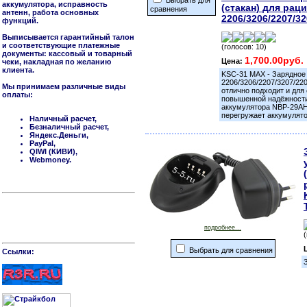
Выбрать для
аккумулятора, исправность
(стакан) для рац
сравнения
антенн, работа основных
2206/3206/2207/3
функций.
Выписывается гарантийный талон
и соответствующие платежные
(голосов: 10)
документы: кассовый и товарный
1,700.00руб.
Цена:
чеки, накладная по желанию
клиента.
KSC-31 MAX - Зарядное 
2206/3206/2207/3207/22
Мы принимаем различные виды
отлично подходит и для 
оплаты:
повышенной надёжности 
аккумулятора NBP-29AH2
перегружает аккумулято
Наличный расчет,
Безналичный расчет,
Яндекс.Деньги,
PayPal,
QIWI (КИВИ),
Webmoney.
подробнее...
Выбрать для сравнения
Cсылки: