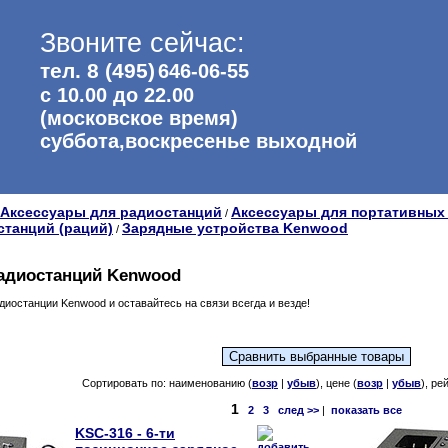
Звоните сейчас:
тел. 8 (495)
646-06-55
с 10.00 до 22.00
(московское время)
суббота,воскресенье выходной
Аксессуары для радиостанций
Аксессуары для портативных
/
станций (раций)
Зарядные устройства Kenwood
/
радиостанций Kenwood
диостанции Kenwood и оставайтесь на связи всегда и везде!
Сортировать по: наименованию (
возр
|
убыв
), цене (
возр
|
убыв
), ре
1
2
3
след >>
|
показать все
KSC-316 - 6-ти