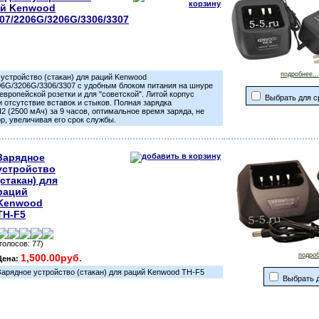
ий Kenwood
207/2206G/3206G/3306/3307
подробнее...
устройство (стакан) для раций Kenwood
06G/3206G/3306/3307 с удобным блоком питания на шнуре
европейской розетки и для "советской". Литой корпус
Выбрать для с
отсутствие вставок и стыков. Полная зарядка
 (2500 мАч) за 9 часов, оптимальное время заряда, не
р, увеличивая его срок службы.
Зарядное
устройство
(стакан) для
раций
Kenwood
TH-F5
(голосов: 77)
подроб
1,500.00руб.
Цена:
Зарядное устройство (стакан) для раций Kenwood TH-F5
Выбрать д