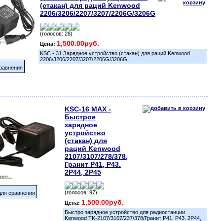
(стакан) для раций Kenwood
2206/3206/2207/3207/2206G/3206G
(голосов: 28)
1,500.00руб.
Цена:
KSC - 31 Зарядное устройство (стакан) для раций Kenwood
2206/3206/2207/3207/2206G/3206G
равнения
KSC-16 MAX -
Быстрое
зарядное
устройство
(стакан) для
раций Kenwood
2107/3107/278/378,
Гранит Р41, Р43.
2Р44, 2Р45
нее...
(голосов: 97)
ля сравнения
1,500.00руб.
Цена:
Быстро зарядное устройство для радиостанции
Kenwood TK-2107/3107/237/378/Гранит Р41, Р43. 2Р44,