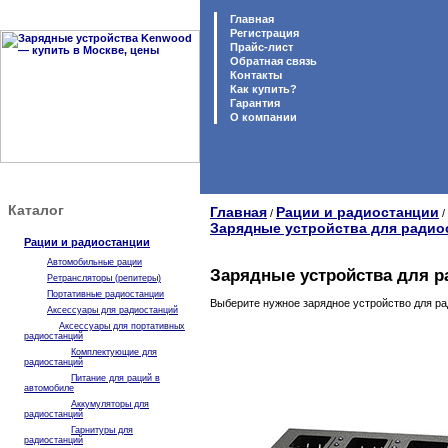
Главная
Регистрация
Прайс-лист
Обратная связь
Контакты
Как купить?
Гарантия
O компании
Каталог
Главная
Рации и радиостанции
/
/
Зарядные устройства для радио
Рации и радиостанции
Автомобильные рации
Зарядные устройства для 
Ретрансляторы (репитеры)
Портативные радиостанции
Выберите нужное зарядное устройство для ра
Аксессуары для радиостанций
Аксессуары для портативных
радиостанций
Комплектующие для
радиостанций
Питание для раций в
автомобиле
Аккумуляторы для
радиостанций
Гарнитуры для
радиостанций