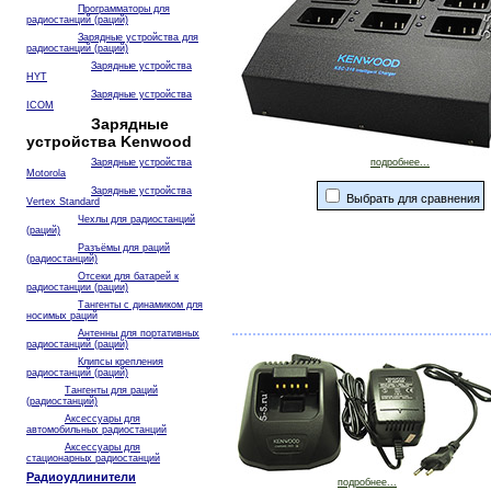
Программаторы для
радиостанций (раций)
Зарядные устройства для
радиостанций (раций)
Зарядные устройства
HYT
Зарядные устройства
ICOM
Зарядные
устройства Kenwood
Зарядные устройства
подробнее...
Motorola
Зарядные устройства
Выбрать для сравнения
Vertex Standard
Чехлы для радиостанций
(раций)
Разъёмы для раций
(радиостанций)
Отсеки для батарей к
радиостанции (рации)
Тангенты с динамиком для
носимых раций
Антенны для портативных
радиостанций (раций)
Клипсы крепления
радиостанций (раций)
Тангенты для раций
(радиостанций)
Аксессуары для
автомобильных радиостанций
Аксессуары для
стационарных радиостанций
Радиоудлинители
подробнее...