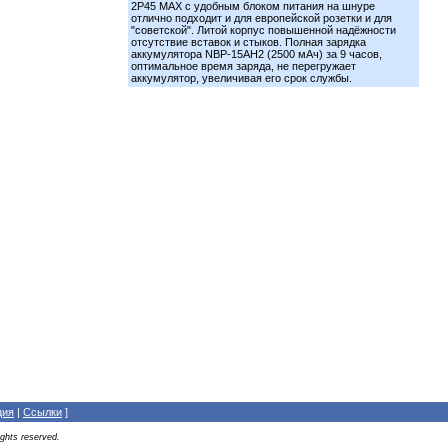
2Р45 MAX с удобным блоком питания на шнуре
отлично подходит и для европейской розетки и для
"советской". Литой корпус повышенной надёжности
отсутствие вставок и стыков. Полная зарядка
аккумулятора NBP-15AH2 (2500 мАч) за 9 часов,
оптимальное время заряда, не перегружает
аккумулятор, увеличивая его срок службы.
ция
|
Cсылки
]
rights reserved.