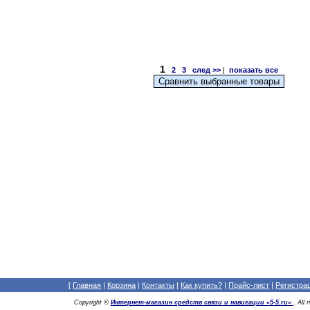
1
2
3
след >>
|
показать все
[
Главная
|
Корзина
|
Контакты
|
Как купить?
|
Прайс-лист
|
Регистра
Copyright ©
Интернет-магазин средств связи и навигации «5-5.ru»
. All 