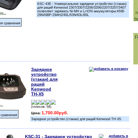
KSC-43E - Универсальное зарядное устройство (стакан)
для раций Kenwood 2307/3307/2206/3206/2207/3207/3407
позволяет заряжать Ni-MH и Li-ION аккумуляторы:KNB-
ее...
П
29N/NBP-29AH2/45L/53N/63L/65L
Ре
ля сравнения
Г
Зарядное
устройство
(стакан) для
раций
Kenwood
TH-X5
...
(голосов: 58)
1,700.00руб.
Цена:
 сравнения
Зарядное устройство (стакан) для раций Kenwood TH-X5
KSC-31 - Зарядное устройство