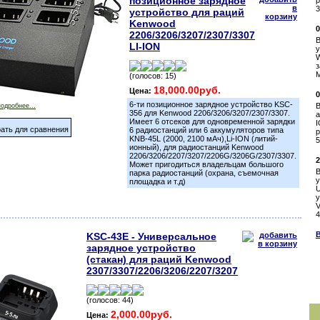
позиционное зарядное
р
3
устройство для раций
Kenwood
0
2206/3206/3207/2307/3307
В
LI-ION
у
з
M
(голосов: 15)
18,000.00руб.
Цена:
0
6-ти позиционное зарядное устройство KSC-
В
подробнее...
356 для Kenwood 2206/3206/3207/2307/3307.
а
Имеет 6 отсеков для одновременной зарядки
I
ать для сравнения
6 радиостанций или 6 аккумуляторов типа
р
KNB-45L (2000, 2100 мАч),Li-ION (литий-
5
ионный), для радиостанций Kenwood
2206/3206/2207/3207/2206G/3206G/2307/3307.
2
Может пригодиться владельцам большого
В
парка радиостанций (охрана, съемочная
у
площадка и т.д)
у
V
4
В
KSC-43E - Универсальное
зарядное устройство
(стакан) для раций Kenwood
2307/3307/2206/3206/2207/3207
(голосов: 44)
2,000.00руб.
Цена: