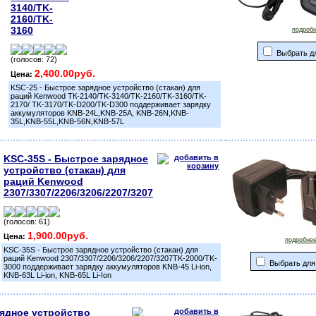
3140/TK-
2160/TK-
3160
подробн
Выбрать д
(голосов: 72)
2,400.00руб.
Цена:
KSC-25 - Быстрое зарядное устройство (стакан) для
раций Kenwood ТК-2140/TK-3140/TK-2160/TK-3160/TK-
2170/ TK-3170/TK-D200/TK-D300 поддерживает зарядку
аккумуляторов KNB-24L,KNB-25A, KNB-26N,KNB-
35L,KNB-55L,KNB-56N,KNB-57L
KSC-35S - Быстрое зарядное
устройство (стакан) для
раций Kenwood
2307/3307/2206/3206/2207/3207
(голосов: 61)
1,900.00руб.
Цена:
подробнее
KSC-35S - Быстрое зарядное устройство (стакан) для
раций Kenwood 2307/3307/2206/3206/2207/3207TK-2000/TK-
Выбрать для
3000 поддерживает зарядку аккумуляторов KNB-45 Li-ion,
KNB-63L Li-ion, KNB-65L Li-Ion
рядное устройство