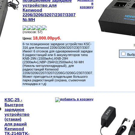
позиционное зарядное
устройство для
Kenwood
2206/3206/3207/2307/3307
Ni-MH
(голосов: 57)
18,000.00руб.
Цена:
6-ти позиционное зарядное устройство KSC-
316 для Kenwood 2206/3206/3207/2307/3307.
Имеет 6 отсеков для одновременной зарядки
Выбр
6 радиостанций или 6 аккумуляторов типа
KNB-29N (1500мАч),KNB-29H
(2300мАч),NBP-29AH2(2500мАч) NI-MH
(Никель-металлогидридный), для
радиостанций Kenwood
2206/3206/2207/3207/2206G/3206G/2307/3307.
Может пригодиться владельцам большого
парка радиостанций (охрана, съемочная
площадка и т.д)
KSC-25 -
Быстрое
зарядное
устройство
(стакан)
для раций
Kenwood
ТК-2140/TK-