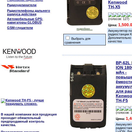
стационарных радиостанций
Kenwood
Радиоудлинители
TH-X5
Радиотелефоны дальнего
радиуса действия
Автомобильные GPS-
(голосов: 127)
навигаторы GLOBUS
1,500.
Цена:
GSM-глушители
подробнее...
Аккумулятор п
радиостанции K
Дополнительно
Выбрать для
качества
сравнения
BP-62L 
ION 180
мАч -
повыш
ёмкост
аккуму
для ра
Kenwo
TH-F5
(голосов: 
В нашей компании вся продукция
проходит обязательный
1,
Цена:
предпродажный контроль
Аккумулят
качества.
радиостан
Li-ION. Д