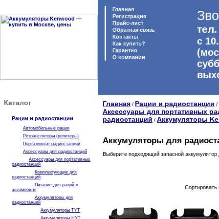
Главная
Зво
Регистрация
Прайс-лист
тел.
Обратная связь
Контакты
с 10
Как купить?
(мос
Гарантия
O компании
субб
вых
Каталог
Главная
Рации и радиостанции
/
/
Аксессуары для портативных ра
Рации и радиостанции
радиостанций
Аккумуляторы K
/
Автомобильные рации
Ретрансляторы (репитеры)
Аккумуляторы для радиост
Портативные радиостанции
Аксессуары для радиостанций
Выберите подходящий запасной аккумулятор д
Аксессуары для портативных
радиостанций
Комплектующие для
радиостанций
Питание для раций в
Сортировать 
автомобиле
Аккумуляторы для
радиостанций
Аккумуляторы TYT
Аккумуляторы HYT