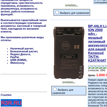
Проверяется: мощность
голограмм
передатчика, чувствительность
подробнее...
приемника, исправность
аккумулятора, исправность
антенн, работа основных
Выбрать для сравнения
функций.
Выписывается гарантийный талон
и соответствующие платежные
BP-44LH Li
документы: кассовый и товарный
чеки, накладная по желанию
ION 2500
клиента.
мАч -
мощный
Мы принимаем различные виды
оплаты:
литиевый
аккумулят
Наличный расчет,
для раций
Безналичный расчет,
Kenwood
Яндекс.Деньги,
TK/TH-
PayPal,
QIWI (КИВИ),
K2AT/K4AT
Webmoney.
(голосов: 284)
1,600.
Цена:
Новая серия м
подробнее...
Надписи на ор
нанесены специ
возможность п
Выбрать для
аккумулятор вы
сравнения
менее скользящ
Cсылки:
по структуре м
аккумулятор п
Li-ION (литий-
Kenwood TK-K4