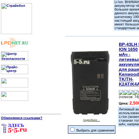
Li-Ion. ВНИМА
аккумулятор чё
большее время
данного аккуму
шататному 190
настоящий акк
имеет большую
стандартным а
BP-43LH 
ION 1650
мАч -
литиевы
аккумул
для рац
Kenwood
TK/TH-
K2AT/K4
(голосов: 74
2,50
Цена:
Литиевый ак
использован
Li-Ion (може
Обменяемся ссылками?
подробнее...
стаканах то
мАч, напряже
Выбрать для сравнения