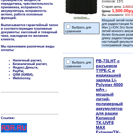
Проверяется: мощность
(голосов: 137)
передатчика, чувствительность
Старая цена:
2,300.
приемника, исправность
1,500.00р
аккумулятора, исправность
Цена:
антенн, работа основных
Вы экономите:
800.
функций.
подробнее...
Мощный литий-поли
для радиостанции 
Выписывается гарантийный талон
Выбрать для
Мач Li-ION.Это бол
и соответствующие платежные
литий-ионного акку
сравнения
документы: кассовый и товарный
более большие разм
чеки, накладная по желанию
длину радиостанции
клиента.
настоящий аккумуля
голограммой защиты
Мы принимаем различные виды
оплаты:
Наличный расчет,
PB-73LHT c
Выбрать для
Безналичный расчет,
разъемом
сравнения
Яндекс.Деньги,
TYPE-C и
PayPal,
QIWI (КИВИ),
индикацией
Webmoney.
заряда Li-
Polymer 4000
мАч -
мощный
литий-
полимерный
аккумулятор
для рации
Kenwood
Cсылки:
TK-UVF8
MAX
Extreme/TK-