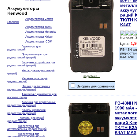
мАч - н
металл
Аккумуляторы
аккуму
Kenwood
раций 
Аккумуляторы Vertex
TK/TH K
Standard
K4AT
Аккумуляторы Yaesu
Аккумуляторы Motorola
Аккумуляторы Kirisun
(голосов: 
Аккумуляторы ICOM
1,
Цена:
Гарнитуры для
PB-43N ак
радиостанций
радиостан
Программаторы для
K4AT/2AT
радиостанций (раций)
Зарядные устройства для
радиостанций (раций)
Чехлы для радиостанций
(раций)
подробнее...
Разъёмы для раций
(радиостанций)
Выбрать для сравнения
Отсеки для батарей к
радиостанции (рации)
Тангенты с динамиком для
носимых раций
Антенны для портативных
PB-43NH N
радиостанций (раций)
1900 мАч 
Клипсы крепления
металлог
радиостанций (раций)
аккумулят
Тангенты для раций
(радиостанций)
раций Ke
Аксессуары для
TK/TH K2A
автомобильных радиостанций
K4AT MAX
Аксессуары для