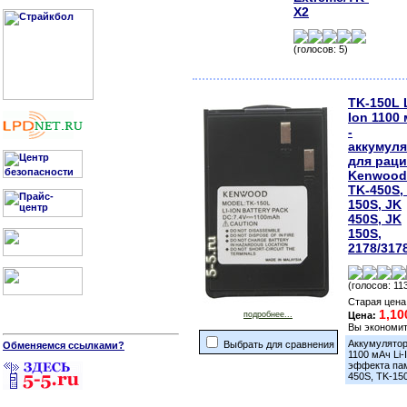
X2
(голосов: 5)
TK-150L L
Ion 1100
-
аккумул
для рац
Kenwood
TK-450S,
150S, JK
450S, JK
150S,
2178/317
(голосов: 11
Старая цена
1,10
подробнее...
Цена:
Вы экономи
Аккумулятор
Выбрать для сравнения
Обменяемся ссылками?
1100 мАч Li
эффекта пам
450S, TK-150