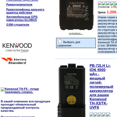
стационарных радиостанций
Радиоудлинители
(голосов: 176)
Радиотелефоны дальнего
1,200
Цена:
радиуса действия
Автомобильные GPS-
Новая серия 
навигаторы GLOBUS
аккумуляторо
аккумулятор в
GSM-глушители
менее скольз
по структуре
аккумулятор 
подробнее...
морозоустойч
металлогидри
Выбрать для
Kenwood TK-K
сравнения
Li-Ion. ВНИМ
аккумулятор 
голограммой 
PB-72LH Li-
ION 4500
мАч -
мощный
литий-
полимерный
аккумулятор
для рации
Kenwood
В нашей компании вся продукция
TH-X3/TK-
проходит обязательный
UVF8
предпродажный контроль
качества.