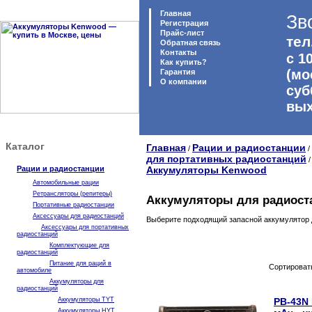
Главная
Зв
Регистрация
Прайс-лист
тел
Обратная связь
Контакты
с 1
Как купить?
(мо
Гарантия
O компании
суб
вы
Каталог
Главная
Рации и радиостанции
/
/
для портативных радиостанций
Рации и радиостанции
Аккумуляторы Kenwood
Автомобильные рации
Ретрансляторы (репитеры)
Аккумуляторы для радиост
Портативные радиостанции
Аксессуары для радиостанций
Выберите подходящий запасной аккумулятор д
Аксессуары для портативных
радиостанций
Комплектующие для
радиостанций
Питание для раций в
Сортироват
автомобиле
Аккумуляторы для
радиостанций
Аккумуляторы TYT
PB-43N 
Аккумуляторы HYT