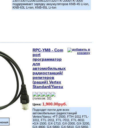
2307/3307/2206/3206/2207/3207TK-2000/TK-3000
поддерживает зарядку аккумуляторов KNB-45 Li-ion,
KNB-63L Li-ion, KNB-65L Li-Ion
RPC-YM8 - Сom
port
программатор
для
автомобильных
радиостанций/
репитеров
(раций) Vertex
Standard/Yaesu
(голосов: 32)
1,900.00руб.
Цена:
Подходит почти для всех
автомобильных радиостанций
Vertex/Yaesu: •FT-2500, FTH-1011 FTL-
1011, FTL-2011, FTL-7011, FTL-8011
нения
•GX-1500, GX-1710, GX-2000, GX-3200,
GX-4800, GX-5800, GX-5810, GX-5850,