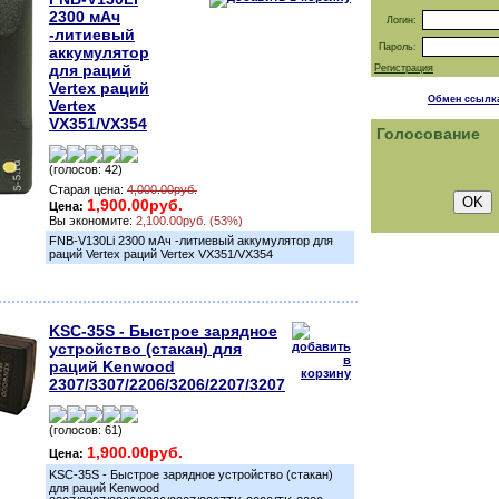
2300 мАч
Логин:
-литиевый
Пароль:
аккумулятор
для раций
Регистрация
Vertex раций
Обмен ссылк
Vertex
VX351/VX354
Голосование
(голосов: 42)
Старая цена:
4,000.00руб.
1,900.00руб.
Цена:
Вы экономите:
2,100.00руб. (53%)
FNB-V130Li 2300 мАч -литиевый аккумулятор для
раций Vertex раций Vertex VX351/VX354
KSC-35S - Быстрое зарядное
устройство (стакан) для
раций Kenwood
2307/3307/2206/3206/2207/3207
(голосов: 61)
1,900.00руб.
Цена:
KSC-35S - Быстрое зарядное устройство (стакан)
для раций Kenwood