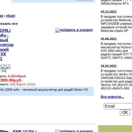
радиостанции TYT T
3000A,Retevis RT1
03.12.2021
зр
|
убыв
)
В продажу поступил
устройство Motorola
оказать все
WPLN4255B универс
зарядное устройств
104Li
Motorola серии DP
Ач -
03.08.2021
евый
В продажу поступил
улятор
аккумулятор Hytera 
аций
ION 1650 мАч для
 VX
радиостанций HYT T
518/TC-580/TC-446S
31
24.02.2021
: 53)
В продажу поступил
устройство Vertex С
цена:
2,400.00руб.
UNI/GMLN5511A Зар
,900.00руб.
устройство для рад
омите:
500.00руб. (21%)
Vertrex VX-261/VX-2
451/VX-454/VX-459
4Li 2200 мАч - литиевый аккумулятор для раций Vertex VX
Все новости...
Подписаться на 
FNB-V130Li