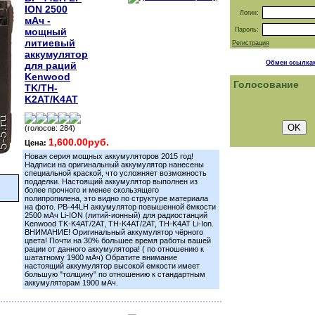
ION 2500
Логин:
мАч -
мощный
Пароль:
литиевый
Регистрация
аккумулятор
Обмен ссылка
для раций
Kenwood
Голосование
TK/TH-
K2AT/K4AT
(голосов: 284)
1,600.00руб.
Цена:
Новая серия мощных аккумуляторов 2015 год!
Надписи на оригинальный аккумулятор нанесены
специальной краской, что усложняет возможность
подделки. Настоящий аккумулятор выполнен из
более прочного и менее скользящего
полипропилена, это видно по структуре материала
на фото. PB-44LH аккумулятор повышенной ёмкости
2500 мАч Li-ION (литий-ионный) для радиостанций
Kenwood TK-K4AT/2AT, TH-K4AT/2AT, TH-K4AT Li-Ion.
ВНИМАНИЕ! Оригинальный аккумулятор чёрного
цвета! Почти на 30% большее время работы вашей
рации от данного аккумулятора! ( по отношению к
шататному 1900 мАч) Обратите внимание
настоящий аккумулятор высокой емкости имеет
большую "толщину" по отношению к стандартным
аккумуляторам 1900 мАч.