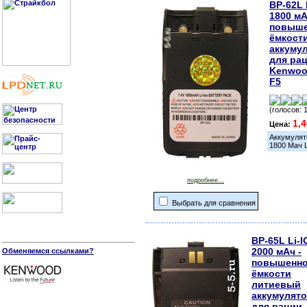
BP-62L 
1800 мА
повыш
ёмкост
аккуму
для ра
Kenwoo
F5
(голосов: 
1,
Цена:
Аккумулят
1800 Мач 
подробнее...
Выбрать для сравнения
BP-65L Li-
2000 мАч -
Обменяемся ссылками?
повышенн
ёмкости
литиевый
аккумулят
для рации