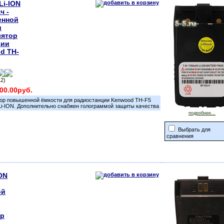
Li-ION
ч -
енной
и
лятор
ции
d TH-
12)
400.00руб.
ор повышенной ёмкости для радиостанции Kenwood TH-F5
Li-ION. Дополнительно снабжен голограммой защиты качества
подробнее...
Выбрать для
сравнения
ION
ой
ор