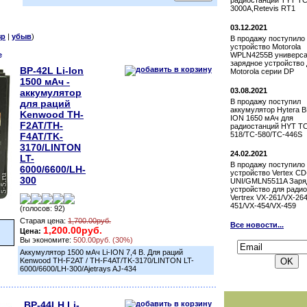
радиостанции TYT TC
3000A,Retevis RT1
03.12.2021
зр
|
убыв
)
В продажу поступило
устройство Motorola
е
WPLN4255B универса
зарядное устройство 
BP-42L Li-Ion
Motorola серии DP
1500 мАч -
03.08.2021
аккумулятор
В продажу поступил
для раций
аккумулятор Hytera BL
Kenwood TH-
ION 1650 мАч для
F2AT/TH-
радиостанций HYT TC
518/TC-580/TC-446S
F4AT/TK-
3170/LINTON
24.02.2021
LT-
В продажу поступило
6000/6600/LH-
устройство Vertex СD
300
UNI/GMLN5511A Заря
устройство для ради
Vertrex VX-261/VX-26
451/VX-454/VX-459
(голосов: 92)
Старая цена:
1,700.00руб.
Все новости...
1,200.00руб.
Цена:
Подписаться на н
Вы экономите:
500.00руб. (30%)
Аккумулятор 1500 мАч Li-ION 7,4 В. Для раций
Kenwood TH-F2AT / TH-F4AT/TK-3170/LINTON LT-
6000/6600/LH-300/Ajetrays AJ-434
BP-44LH Li-