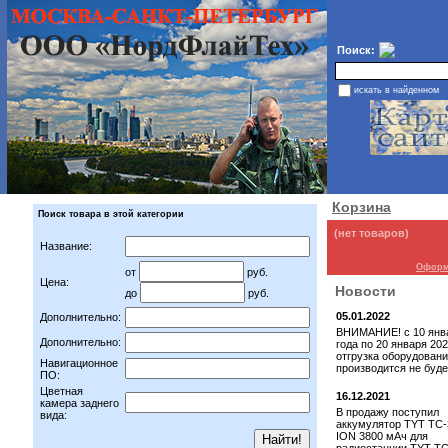
Поиск:
искать в найденном
Корзина
Поиск товара в этой категории
(нет товаров)
Название:
Оформи
от
руб.
Цена:
Новости
до
руб.
05.01.2022
Дополнительно:
ВНИМАНИЕ! с 10 янв
Дополнительно:
года по 20 января 202
отгрузка оборудован
Навигационное
производится не буде
ПО:
Цветная
16.12.2021
камера заднего
В продажу поступил
вида:
аккумулятор TYT TC-3
ION 3800 мАч для