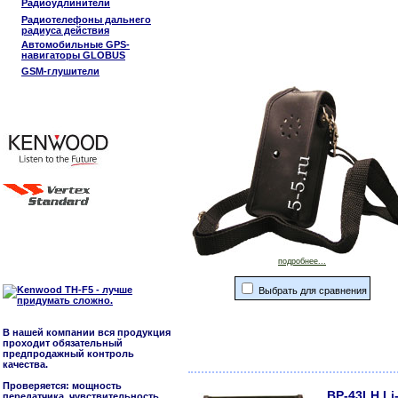
Радиоудлинители
Радиотелефоны дальнего
радиуса действия
Автомобильные GPS-
навигаторы GLOBUS
GSM-глушители
подробнее...
Выбрать для сравнения
В нашей компании вся продукция
проходит обязательный
предпродажный контроль
качества.
Проверяется: мощность
BP-43LH Li
передатчика, чувствительность