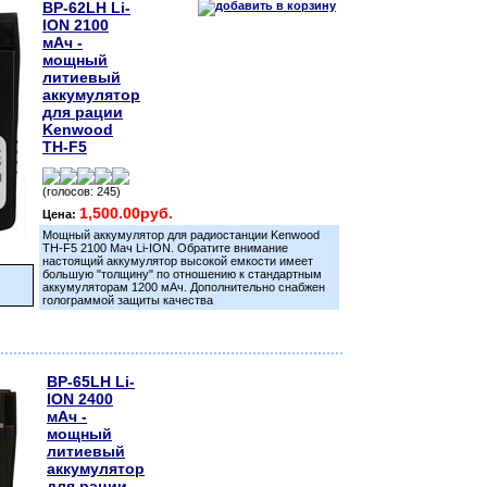
BP-62LH Li-
ION 2100
мАч -
мощный
литиевый
аккумулятор
для рации
Kenwood
TH-F5
(голосов: 245)
1,500.00руб.
Цена:
Мощный аккумулятор для радиостанции Kenwood
TH-F5 2100 Мач Li-ION. Обратите внимание
настоящий аккумулятор высокой емкости имеет
большую "толщину" по отношению к стандартным
аккумуляторам 1200 мАч. Дополнительно снабжен
голограммой защиты качества
BP-65LH Li-
ION 2400
мАч -
мощный
литиевый
аккумулятор
для рации