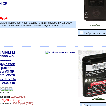
H-X5
00руб.
овышенной ёмкости для радиостанции Kenwood TH-X5 2000
полнительно снабжен голограммой защиты качества
подробнее...
Выбрать для сра
-V80Li Li-
 1500 мАч -
тиевый
умулятор
 раций
su VX-5R,
6R, VX-7R,
-720 VXA-
, VXA-710
осов: 99)
ая цена:
2,600.00руб.
подробнее...
1,700.00руб.
а:
кономите:
900.00руб. (35%)