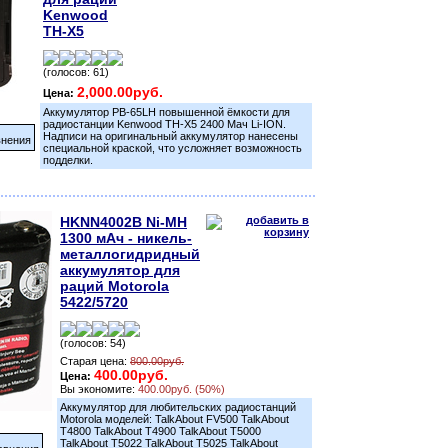
Kenwood
TH-X5
(голосов: 61)
2,000.00руб.
Цена:
Аккумулятор PB-65LH повышенной ёмкости для
радиостанции Kenwood TH-X5 2400 Мач Li-ION.
Надписи на оригинальный аккумулятор нанесены
внения
специальной краской, что усложняет возможность
подделки.
HKNN4002B Ni-MH
1300 мАч - никель-
металлогидридный
аккумулятор для
раций Motorola
5422/5720
(голосов: 54)
Старая цена:
800.00руб.
400.00руб.
Цена:
Вы экономите:
400.00руб. (50%)
Аккумулятор для любительских радиостанций
Motorola моделей: TalkAbout FV500 TalkAbout
T4800 TalkAbout T4900 TalkAbout T5000
TalkAbout T5022 TalkAbout T5025 TalkAbout