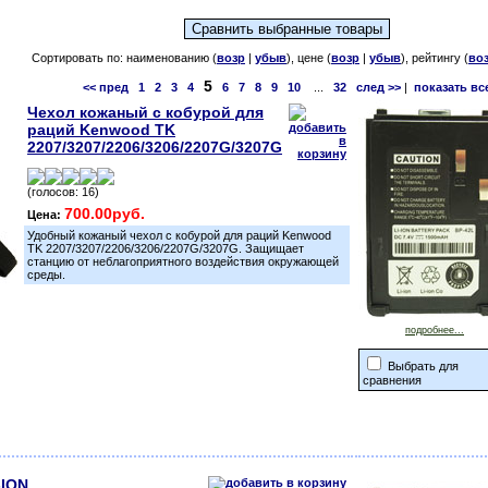
Сортировать по: наименованию (
возр
|
убыв
), цене (
возр
|
убыв
), рейтингу (
во
5
<< пред
1
2
3
4
6
7
8
9
10
...
32
след >>
|
показать вс
Чехол кожаный с кобурой для
раций Kenwood TK
2207/3207/2206/3206/2207G/3207G
(голосов: 16)
700.00руб.
Цена:
Удобный кожаный чехол с кобурой для раций Kenwood
TK 2207/3207/2206/3206/2207G/3207G. Защищает
станцию от неблагоприятного воздействия окружающей
среды.
подробнее...
Выбрать для
сравнения
-ION