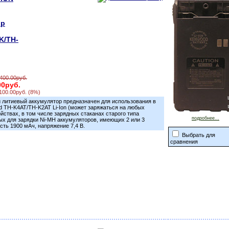
ор
K/TH-
,400.00руб.
00руб.
100.00руб. (8%)
 литиевый аккумулятор предназначен для использования в
 TH-K4AT/TH-K2AT Li-Ion (может заряжаться на любых
йствах, в том числе зарядных стаканах старого типа
подробнее...
х для зарядки Ni-MH аккумуляторов, имеющих 2 или 3
ость 1900 мАч, напряжение 7,4 В.
Выбрать для
сравнения