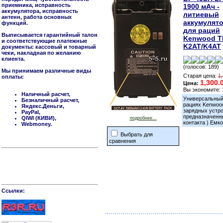
приемника, исправность
1900 мАч -
аккумулятора, исправность
литиевый
антенн, работа основных
аккумулят
функций.
для раций
Выписывается гарантийный талон
Kenwood T
и соответствующие платежные
K2AT/K4AT
документы: кассовый и товарный
чеки, накладная по желанию
клиента.
(голосов: 189)
Мы принимаем различные виды
Старая цена:
1
оплаты:
1,300.
Цена:
Вы экономите:
Наличный расчет,
Универсальный
Безналичный расчет,
рациях Kenwood
Яндекс.Деньги,
зарядных устро
PayPal,
предназначенны
QIWI (КИВИ),
подробнее...
контакта ) Емк
Webmoney.
Выбрать для
сравнения
Cсылки: