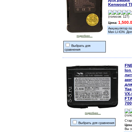
Kenwood T
(голосов: 127)
1,500.
Цена:
Аккумулятор п
Мач Li-ION. До
подробнее...
Выбрать для
сравнения
FNB
Ion
ли
акк
для
Yae
VX-
FTA
700
подробнее...
(гол
Стар
Выбрать для сравнения
Цен
Вы э