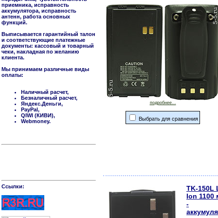
приемника, исправность
аккумулятора, исправность
антенн, работа основных
функций.
Выписывается гарантийный талон
и соответствующие платежные
документы: кассовый и товарный
чеки, накладная по желанию
клиента.
Мы принимаем различные виды
оплаты:
Наличный расчет,
Безналичный расчет,
подробнее...
Яндекс.Деньги,
PayPal,
QIWI (КИВИ),
Выбрать для сравнения
Webmoney.
Cсылки:
TK-150L L
Ion 1100
-
аккумул