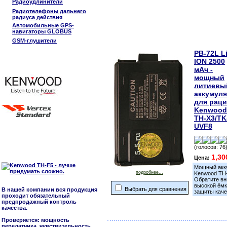
Радиоудлинители
Радиотелефоны дальнего
радиуса действия
Автомобильные GPS-
навигаторы GLOBUS
GSM-глушители
PB-72L Li
ION 2500
мАч -
мощный
литиевы
аккумул
для рац
Kenwood
TH-X3/TK
UVF8
(голосов: 76
1,30
Цена:
Мощный акк
подробнее...
Kenwood TH-
Обратите вн
высокой ёмк
Выбрать для сравнения
В нашей компании вся продукция
защиты каче
проходит обязательный
предпродажный контроль
качества.
Проверяется: мощность
передатчика, чувствительность