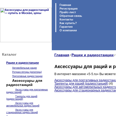
Главная
Регистрация
Прайс-лист
Обратная связь
Контакты
Как купить?
Гарантия
O компании
Каталог
Главная
Рации и радиостанции
/
/
Рации и радиостанции
Аксессуары для раций и 
Автомобильные рации
Ретрансляторы (репитеры)
В интернет-магазине «5-5.ru» Вы можете
Портативные радиостанции
Аксессуары для
Аксессуары для портативных радиостан
Тангенты для раций (радиостанций)
(4)
радиостанций
Аксессуары для автомобильных радиост
Аксессуары для портативных
Аксессуары для стационарных радиоста
радиостанций
Тангенты для раций
(радиостанций)
Аксессуары для
автомобильных радиостанций
Аксессуары для
стационарных радиостанций