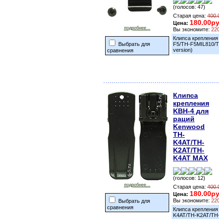
(голосов: 47)
Старая цена:
400.
180.00ру
Цена:
подробнее...
Вы экономите:
22
Клипса крепления
Выбрать для
F5/TH-F5MIL810/TH
version)
сравнения
Клипса
крепления
KBH-4 для
раций
Kenwood
TH-
K4AT/TH-
K2AT/TH-
K4AT MAX
(голосов: 12)
подробнее...
Старая цена:
400.
180.00ру
Цена:
Вы экономите:
22
Выбрать для
сравнения
Клипса крепления
K4AT/TH-K2AT/TH