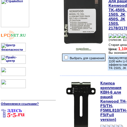
для рац
Kenwood
TK-450S,
150S, JK
450S, JK
150S,
2178/317
(голосов: 11
Старая цена
1,10
подробнее...
Цена:
Вы экономи
Аккумулятор
Выбрать для сравнения
1100 мАч Li
эффекта пам
TK-150S, JK 
Клипса
крепления
KBH-6 для
раций
Kenwood TH-
Обменяемся ссылками?
F5/TH-
F5MIL810/TH-
F5(Full
version)