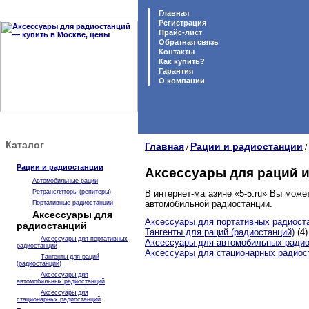
Главная
Регистрация
Прайс-лист
Обратная связь
Контакты
Как купить?
Гарантия
O компании
Каталог
Главная
Рации и радиостанции
/
/
Рации и радиостанции
Аксессуары для раций 
Автомобильные рации
Ретрансляторы (репитеры)
В интернет-магазине «5-5.ru» Вы може
автомобильной радиостанции.
Портативные радиостанции
Аксессуары для
Аксессуары для портативных радиост
радиостанций
Тангенты для раций (радиостанций)
(4)
Аксессуары для портативных
Аксессуары для автомобильных радио
радиостанций
Аксессуары для стационарных радиос
Тангенты для раций
(радиостанций)
Аксессуары для
автомобильных радиостанций
Аксессуары для
стационарных радиостанций