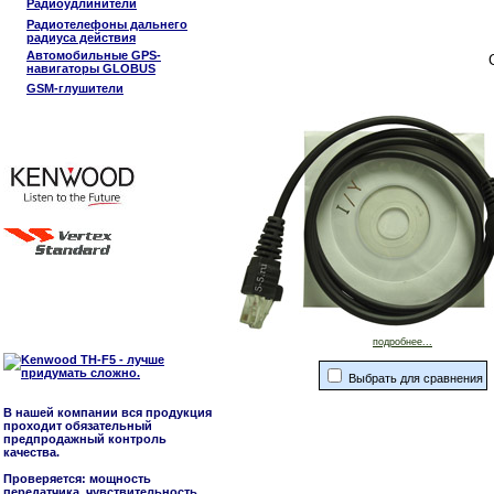
Радиоудлинители
Радиотелефоны дальнего
радиуса действия
Автомобильные GPS-
навигаторы GLOBUS
GSM-глушители
подробнее...
Выбрать для сравнения
В нашей компании вся продукция
проходит обязательный
предпродажный контроль
качества.
Проверяется: мощность
передатчика, чувствительность