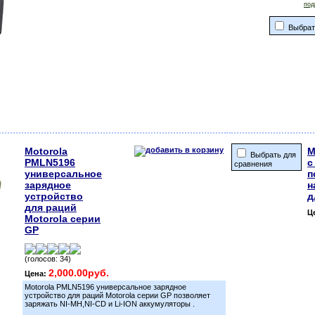
под
Выбрат
Motorola
M
Выбрать для
PMLN5196
с
сравнения
универсальное
п
зарядное
н
устройство
д
для раций
Ц
Motorola серии
GP
(голосов: 34)
2,000.00руб.
Цена:
Motorola PMLN5196 универсальное зарядное
устройство для раций Motorola серии GP позволяет
заряжать NI-MH,NI-CD и Li-ION аккумуляторы .