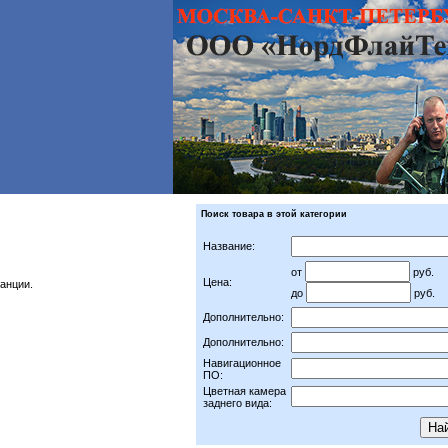
Поиск товара в этой категории
Название:
от
руб.
Цена:
танции.
до
руб.
Дополнительно:
Дополнительно:
Навигационное
ПО:
Цветная камера
заднего вида: