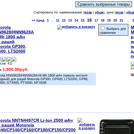
Сортировать по: наименованию (
возр
|
убыв
), цене (
возр
|
убы
16
<< пред
1
...
11
12
13
14
15
17
18
19
20
21
...
3
orola
M
Выбрать для
N9628/HNN9628A
M
сравнения
Mh 1800 мАч
р
 раций
п
orola GP300,
н
00, LTS2000
д
с
осов: 41)
(г
1,900.00руб.
а:
Ц
rola HNN9628/HNN9628A Ni-Mh 1800 мАч (никель-металл-
идный) для раций Motorola GP300, GP600, LTS2000, GP88,
00, GTX900, PTX600, MTX638
orola NNTN4497СR Li-Ion 2500 мАч
 раций Motorola
40/CP140/CP160/CP180/CP150/CP200