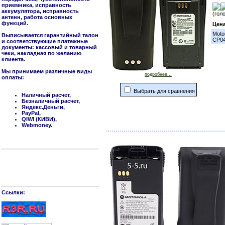
приемника, исправность
аккумулятора, исправность
(гол
антенн, работа основных
функций.
Цен
Moto
Выписывается гарантийный талон
CP04
и соответствующие платежные
документы: кассовый и товарный
чеки, накладная по желанию
клиента.
Мы принимаем различные виды
подробнее...
оплаты:
Выбрать для сравнения
Наличный расчет,
Безналичный расчет,
Яндекс.Деньги,
PayPal,
QIWI (КИВИ),
Webmoney.
Cсылки: