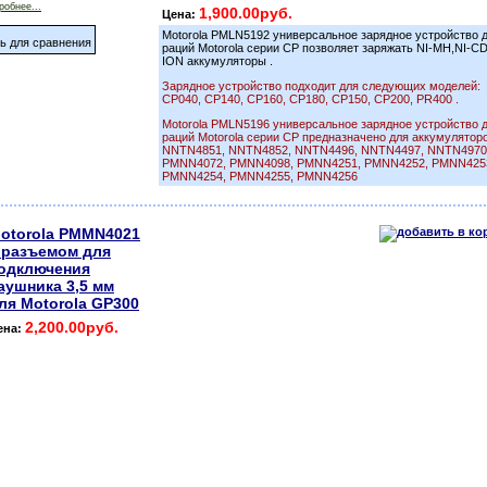
робнее...
1,900.00руб.
Цена:
Motorola PMLN5192 универсальное зарядное устройство 
ь для сравнения
раций Motorola серии CP позволяет заряжать NI-MH,NI-CD 
ION аккумуляторы .
Зарядное устройство подходит для следующих моделей:
CP040, CP140, CP160, CP180, CP150, CP200, PR400 .
Motorola PMLN5196 универсальное зарядное устройство 
раций Motorola серии CP предназначено для аккумуляторо
NNTN4851, NNTN4852, NNTN4496, NNTN4497, NNTN4970
PMNN4072, PMNN4098, PMNN4251, PMNN4252, PMNN425
PMNN4254, PMNN4255, PMNN4256
otorola PMMN4021
 разъемом для
одключения
аушника 3,5 мм
ля Motorola GP300
2,200.00руб.
ена: