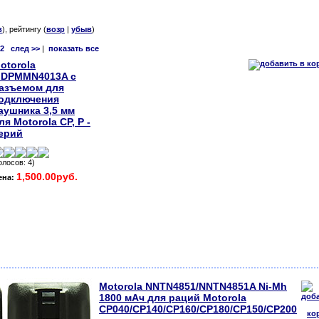
в
), рейтингу (
возр
|
убыв
)
2
след >>
|
показать все
otorola
DPMMN4013A с
азъемом для
одключения
аушника 3,5 мм
ля Motorola CP, P -
ерий
олосов: 4)
1,500.00руб.
ена:
Motorola NNTN4851/NNTN4851A Ni-Mh
1800 мАч для раций Motorola
CP040/CP140/CP160/CP180/CP150/CP200