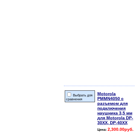
Motorola
Выбрать для
PMMN4050 с
сравнения
разъемом для
подключения
наушника 3,5 мм
для Motorola DP-
30ХХ, DP-40ХХ
2,300.00руб.
Цена: