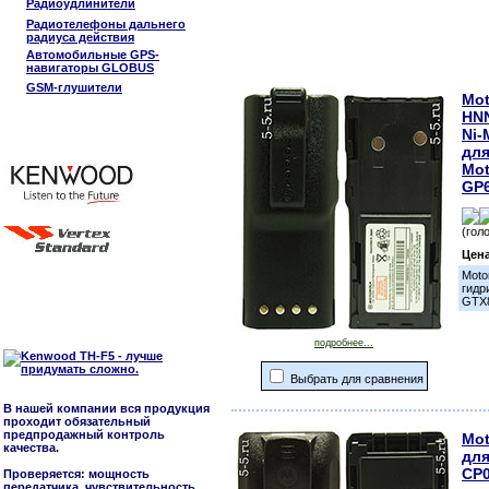
Радиоудлинители
Радиотелефоны дальнего
радиуса действия
Автомобильные GPS-
навигаторы GLOBUS
GSM-глушители
Mot
HN
Ni-
для
Mot
GP6
(гол
Цен
Moto
гидр
GTX8
подробнее...
Выбрать для сравнения
В нашей компании вся продукция
проходит обязательный
предпродажный контроль
Mot
качества.
для
CP0
Проверяется: мощность
передатчика, чувствительность