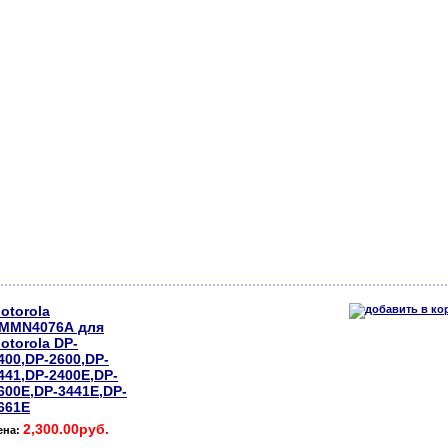
otorola
MMN4076А для
otorola DP-
400,DP-2600,DP-
441,DP-2400E,DP-
600E,DP-3441E,DP-
661E
2,300.00руб.
ена: