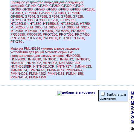
Зарядное устройство подходит для следующих
моделей: GP140, GP240, GP280, GP320, GP340,
GP360, GP380, GP540, GP580, GP640, GP680, GP1280,
GP344R, GP366R, GP388R, GP644R, GP666R,
GP688R, GP344, GP388, GP644, GP688, GP328,
GP329, GP338, GP339, HT1250, HT1250LS,
HT1250LS+, HT1550, HT1550LS, HT1550XLS, HT750,
MTX8250LS, MTX850, MTX850LS, MTX900, MTX9250,
MTX950, MTX960, PRO5150, PRO5350, PRO5450,
PRO5550, PRO5750, PRO7150, PRO7350, PRO7450,
PRO7550, PRO7750, PRO9150, PTX700, PTX760,
PTX780 .
Motorola PMLN5196 универсальное зарядное
устройство для раций Motorola серии GP
предназначено для аккумуляторов: HNN9008,
HNN9009, HNN9010, HNN9011, HNN9012, HNN9013,
HNN4001, HNN4002, HNN4003, NNTN5510AR,
NNTN5510BR, NNTN5510CR, NNTN7174, JMNN4023,
JMNN4024, JMNN4025, PMNN4073, PMNN4074,
PMNN4201, PMNN4202, PMNN4151, PMNN4158,
PMNN4154, PMNN4159
M
Выбрать для
P
сравнения
M
2
3
2
3
Ц