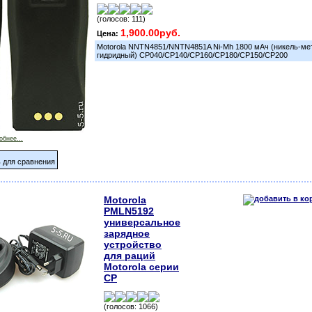
(голосов: 111)
1,900.00руб.
Цена:
Motorola NNTN4851/NNTN4851A Ni-Mh 1800 мАч (никель-ме
гидридный) CP040/CP140/CP160/CP180/CP150/CP200
обнее...
 для сравнения
Motorola
PMLN5192
универсальное
зарядное
устройство
для раций
Motorola серии
CP
(голосов: 1066)