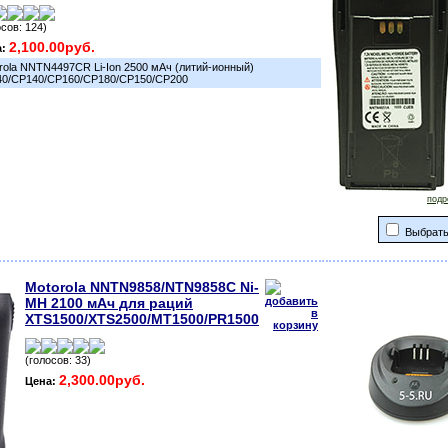
осов: 124)
2,100.00руб.
а:
rola NNTN4497CR Li-Ion 2500 мАч (литий-ионный)
0/CP140/CP160/CP180/CP150/CP200
подр
Выбрать
Motorola NNTN9858/NTN9858C Ni-
MH 2100 мАч для раций
XTS1500/XTS2500/MT1500/PR1500
(голосов: 33)
2,300.00руб.
Цена: