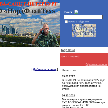
Поиск:
искать в найденном
Корзина
(нет товаров)
Оформить заказ >>
[
Добавить ссылку
]
Новости
05.01.2022
ВНИМАНИЕ! с 10 января 2022 года
по 20 января 2022 года отгрузка
оборудования производится не
будет.
16.12.2021
В продажу поступил аккумулятор
TYT TC-3000A Li-ION 3800 мАч для
радиостанции TYT TC-