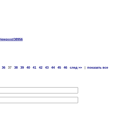
viewpost/38956
36
37
38
39
40
41
42
43
44
45
46
след >>
|
показать все