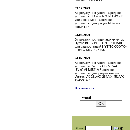
3000A,Retevis RT1
03.12.2021
В продажу поступило зарядное
устройство Motorola WPLN4255B
универсальное зарядное
устройство для раций Motorola
серии DP
03.08.2021
В продажу поступил аккумулятор
Hytera BL-1719 Li-ION 1650 мАч
для радиостанций HYT TC-508/TC-
518/TC-580/TC-446S
24.02.2021
В продажу поступило зарядное
устройство Vertex СD-58 VAC-
UNI/GMLN5511A Зарядное
устройство для радиостанций
Vertrex VX-261/VX-264/VX-451/VX-
454/VX-459
Все новости...
Подписаться на новости:
Логин: