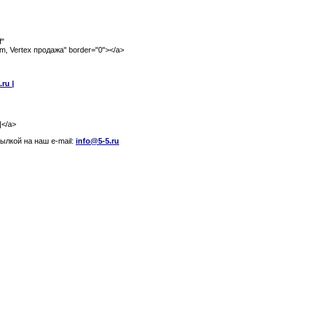
f"
om, Vertex продажа" border="0"></a>
ru |
|</a>
лкой на наш e-mail:
info@5-5.ru