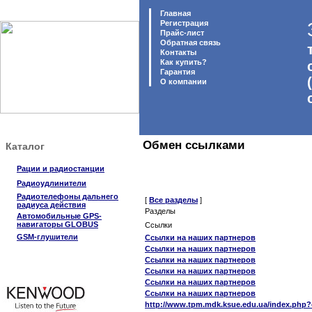
Главная
Регистрация
Прайс-лист
Обратная связь
Контакты
Как купить?
Гарантия
O компании
Обмен ссылками
Каталог
Рации и радиостанции
Радиоудлинители
Радиотелефоны дальнего
[
Все разделы
]
радиуса действия
Разделы
Автомобильные GPS-
навигаторы GLOBUS
Ссылки
GSM-глушители
Ссылки на наших партнеров
Ссылки на наших партнеров
Ссылки на наших партнеров
Ссылки на наших партнеров
Ссылки на наших партнеров
Ссылки на наших партнеров
http://www.tpm.mdk.ksue.edu.ua/index.php