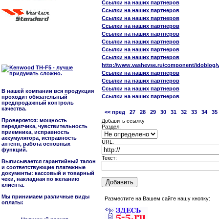
Ссылки на наших партнеров
Ссылки на наших партнеров
Ссылки на наших партнеров
Ссылки на наших партнеров
Ссылки на наших партнеров
Ссылки на наших партнеров
Ссылки на наших партнеров
Ссылки на наших партнеров
http://www.vashevse.ru/component/idoblog/
Ссылки на наших партнеров
Ссылки на наших партнеров
Ссылки на наших партнеров
В нашей компании вся продукция
Ссылки на наших партнеров
проходит обязательный
предпродажный контроль
качества.
<< пред
27
28
29
30
31
32
33
34
35
Проверяется: мощность
Добавить ссылку
передатчика, чувствительность
Раздел:
приемника, исправность
аккумулятора, исправность
URL:
антенн, работа основных
функций.
Текст:
Выписывается гарантийный талон
и соответствующие платежные
документы: кассовый и товарный
чеки, накладная по желанию
клиента.
Мы принимаем различные виды
Разместите на Вашем сайте нашу кнопку:
оплаты: