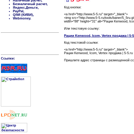
Наличный расчет,
Безналичный расчет,
Код кнопки:
Яндекс.Деньги,
PayPal,
<a href="http://www.5-5.ru" target="_blank">
QIWI (КИВИ),
<img src="http://www.5-5.ru/tools/baner/5_5ru.gi
Webmoney.
width="88" height="31" alt="Рации Kenwood, Ic
Или текстовую ссылку:
Рации Kenwood, Icom, Vertex продажа | 5-5.
Код текстовой ссылки:
<a href="http://www.5-5.ru" target="_blank">
Рации Kenwood, Icom, Vertex продажа | 5-5.ru 
Cсылки:
Пришлите адрес страницы c размещенной ссы