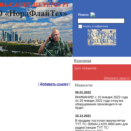
Поиск:
искать в найденном
Корзина
(нет товаров)
Оформить заказ >>
[
Добавить ссылку
]
Новости
05.01.2022
ВНИМАНИЕ! с 10 января 2022 года
по 20 января 2022 года отгрузка
оборудования производится не
будет.
16.12.2021
В продажу поступил аккумулятор
TYT TC-3000A Li-ION 3800 мАч для
радиостанции TYT TC-