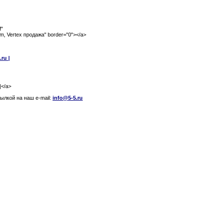
f"
om, Vertex продажа" border="0"></a>
ru |
|</a>
лкой на наш e-mail:
info@5-5.ru