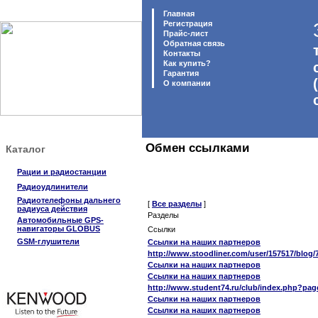
Главная
Регистрация
Прайс-лист
Обратная связь
Контакты
Как купить?
Гарантия
O компании
Обмен ссылками
Каталог
Рации и радиостанции
Радиоудлинители
Радиотелефоны дальнего
[
Все разделы
]
радиуса действия
Разделы
Автомобильные GPS-
навигаторы GLOBUS
Ссылки
GSM-глушители
Ссылки на наших партнеров
http://www.stoodliner.com/user/157517/blog
Ссылки на наших партнеров
Ссылки на наших партнеров
http://www.student74.ru/club/index.php?pa
Ссылки на наших партнеров
Ссылки на наших партнеров