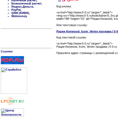
Наличный расчет,
Безналичный расчет,
Код кнопки:
Яндекс.Деньги,
PayPal,
<a href="http://www.5-5.ru" target="_blank">
QIWI (КИВИ),
<img src="http://www.5-5.ru/tools/baner/5_5ru.gi
Webmoney.
width="88" height="31" alt="Рации Kenwood, Ic
Или текстовую ссылку:
Рации Kenwood, Icom, Vertex продажа | 5-5.
Код текстовой ссылки:
<a href="http://www.5-5.ru" target="_blank">
Рации Kenwood, Icom, Vertex продажа | 5-5.ru 
Cсылки:
Пришлите адрес страницы c размещенной ссы