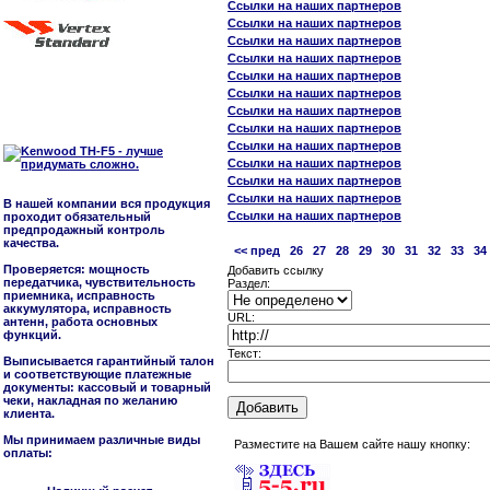
Ссылки на наших партнеров
Ссылки на наших партнеров
Ссылки на наших партнеров
Ссылки на наших партнеров
Ссылки на наших партнеров
Ссылки на наших партнеров
Ссылки на наших партнеров
Ссылки на наших партнеров
Ссылки на наших партнеров
Ссылки на наших партнеров
Ссылки на наших партнеров
Ссылки на наших партнеров
В нашей компании вся продукция
Ссылки на наших партнеров
проходит обязательный
предпродажный контроль
качества.
<< пред
26
27
28
29
30
31
32
33
34
Проверяется: мощность
Добавить ссылку
передатчика, чувствительность
Раздел:
приемника, исправность
аккумулятора, исправность
URL:
антенн, работа основных
функций.
Текст:
Выписывается гарантийный талон
и соответствующие платежные
документы: кассовый и товарный
чеки, накладная по желанию
клиента.
Мы принимаем различные виды
Разместите на Вашем сайте нашу кнопку:
оплаты: