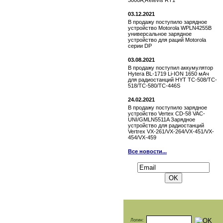
3000A,Retevis RT1
03.12.2021
В продажу поступило зарядное
устройство Motorola WPLN4255B
универсальное зарядное
устройство для раций Motorola
серии DP
03.08.2021
В продажу поступил аккумулятор
Hytera BL-1719 Li-ION 1650 мАч
для радиостанций HYT TC-508/TC-
518/TC-580/TC-446S
24.02.2021
В продажу поступило зарядное
устройство Vertex СD-58 VAC-
UNI/GMLN5511A Зарядное
устройство для радиостанций
Vertrex VX-261/VX-264/VX-451/VX-
454/VX-459
Все новости...
Подписаться на новости:
Логин: