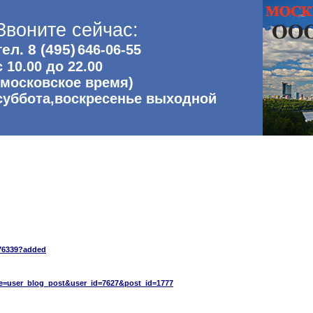
Звоните сейчас:
тел. 8 (495)
646-06-55
с 10.00 до 22.00
(московское время)
суббота,воскресенье выходной
/76339?added
ge=user_blog_post&user_id=7627&post_id=1777