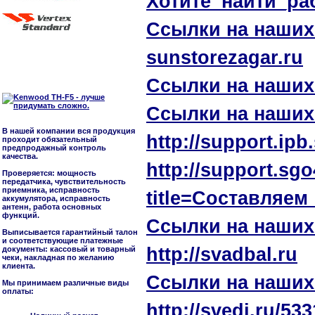
Хотите_найти_ра
Ссылки на наших
sunstorezagar.ru
Ссылки на наших
Ссылки на наших
В нашей компании вся продукция
http://support.i
проходит обязательный
предпродажный контроль
качества.
http://support.sg
Проверяется: мощность
передатчика, чувствительность
приемника, исправность
title=Составляе
аккумулятора, исправность
антенн, работа основных
функций.
Ссылки на наших
Выписывается гарантийный талон
и соответствующие платежные
http://svadbal.ru
документы: кассовый и товарный
чеки, накладная по желанию
клиента.
Ссылки на наших
Мы принимаем различные виды
оплаты:
http://svedi.ru/53