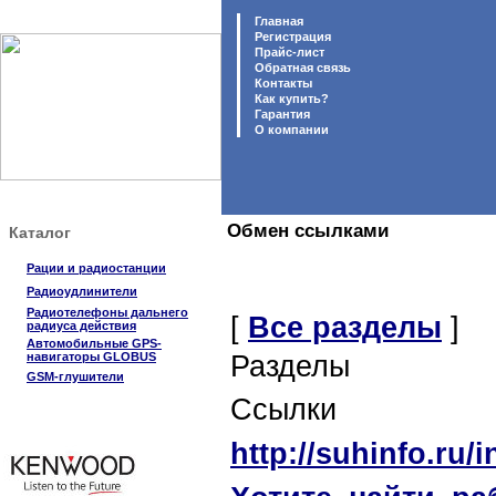
Главная
Регистрация
Прайс-лист
Обратная связь
Контакты
Как купить?
Гарантия
O компании
Обмен ссылками
Каталог
Рации и радиостанции
Радиоудлинители
Радиотелефоны дальнего
[
Все разделы
]
радиуса действия
Автомобильные GPS-
навигаторы GLOBUS
Разделы
GSM-глушители
Ссылки
http://suhinfo.ru/