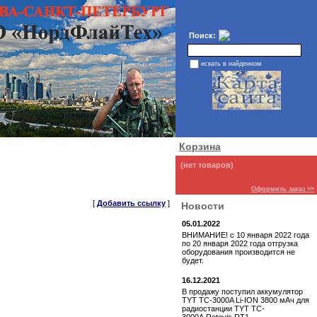
Поиск:
искать в найденном
Корзина
(нет товаров)
Оформить заказ >>
[
Добавить ссылку
]
Новости
05.01.2022
ВНИМАНИЕ! с 10 января 2022 года
по 20 января 2022 года отгрузка
оборудования производится не
будет.
16.12.2021
В продажу поступил аккумулятор
TYT TC-3000A Li-ION 3800 мАч для
радиостанции TYT TC-