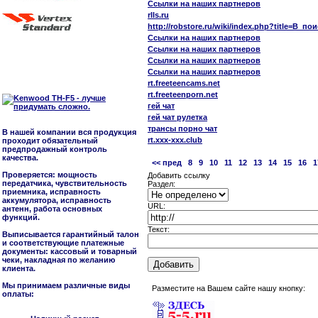
Ссылки на наших партнеров
rlls.ru
http://robstore.ru/wiki/index.php?title=
Ссылки на наших партнеров
Ссылки на наших партнеров
Ссылки на наших партнеров
Ссылки на наших партнеров
rt.freeteencams.net
rt.freeteenporn.net
гей чат
гей чат рулетка
трансы порно чат
В нашей компании вся продукция
rt.xxx-xxx.club
проходит обязательный
предпродажный контроль
качества.
<< пред
8
9
10
11
12
13
14
15
16
1
Проверяется: мощность
Добавить ссылку
передатчика, чувствительность
Раздел:
приемника, исправность
аккумулятора, исправность
URL:
антенн, работа основных
функций.
Текст:
Выписывается гарантийный талон
и соответствующие платежные
документы: кассовый и товарный
чеки, накладная по желанию
клиента.
Мы принимаем различные виды
Разместите на Вашем сайте нашу кнопку:
оплаты: