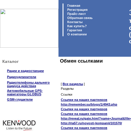
Главная
Регистрация
Прайс-лист
Обратная связь
Контакты
Как купить?
Гарантия
O компании
Обмен ссылками
Каталог
Рации и радиостанции
Радиоудлинители
Радиотелефоны дальнего
[
Все разделы
]
радиуса действия
Разделы
Автомобильные GPS-
навигаторы GLOBUS
Ссылки
GSM-глушители
Ссылки на наших партнеров
http://remember.su/blogs/1/4943.php
Ссылки на наших партнеров
Ссылки на наших партнеров
http://reveal.ru/gate.html?name=Journal&file
http://ria57.ru/novosti-kompanij/101570/
Ссылки на наших партнеров