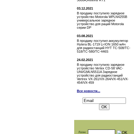
3000A,Retevis RT1
03.12.2021
В продажу поступило зарядное
устройство Motorola WPLN4255B
универсальное зарядное
устройство для раций Motorola
серии DP
03.08.2021
В продажу поступил аккумулятор
Hytera BL-1719 Li-ION 1650 мАч
для радиостанций HYT TC-508/TC-
518/TC-580/TC-446S
24.02.2021
В продажу поступило зарядное
устройство Vertex СD-58 VAC-
UNI/GMLN5511A Зарядное
устройство для радиостанций
Vertrex VX-261/VX-264/VX-451/VX-
454/VX-459
Все новости...
Подписаться на новости:
Логин: