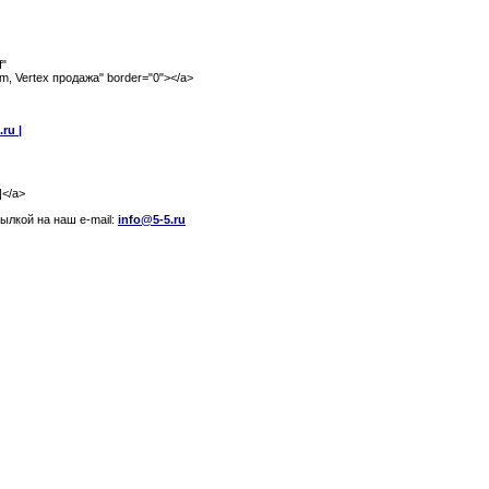
f"
om, Vertex продажа" border="0"></a>
ru |
|</a>
лкой на наш e-mail:
info@5-5.ru