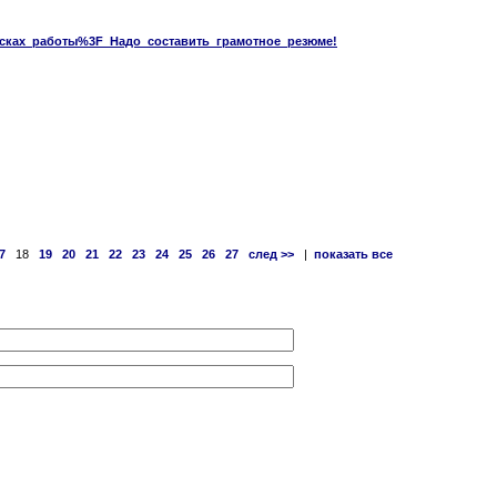
В_поисках_работы%3F_Надо_составить_грамотное_резюме!
7
18
19
20
21
22
23
24
25
26
27
след >>
|
показать все