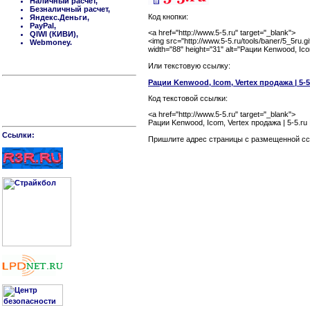
Наличный расчет,
Безналичный расчет,
Код кнопки:
Яндекс.Деньги,
PayPal,
<a href="http://www.5-5.ru" target="_blank">
QIWI (КИВИ),
<img src="http://www.5-5.ru/tools/baner/5_5ru.gi
Webmoney.
width="88" height="31" alt="Рации Kenwood, Ic
Или текстовую ссылку:
Рации Kenwood, Icom, Vertex продажа | 5-5.
Код текстовой ссылки:
<a href="http://www.5-5.ru" target="_blank">
Рации Kenwood, Icom, Vertex продажа | 5-5.ru 
Cсылки:
Пришлите адрес страницы c размещенной ссы