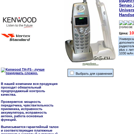
радио
Senao 
Univers
Handse
(голосов:
10
Цена:
Универсал
дополнит
радиотел
plus c л
1030 мАч
подробнее...
Выбрать для сравнения
В нашей компании вся продукция
проходит обязательный
предпродажный контроль
качества.
Проверяется: мощность
передатчика, чувствительность
приемника, исправность
аккумулятора, исправность
антенн, работа основных
функций.
Выписывается гарантийный талон
и соответствующие платежные