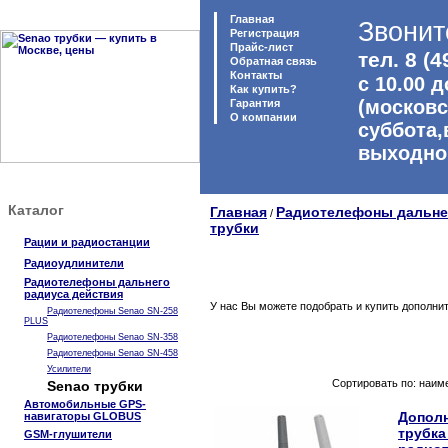
Главная
Звонит
Регистрация
Прайс-лист
тел. 8 (4
Обратная связь
Контакты
с 10.00 д
Как купить?
(московс
Гарантия
O компании
суббота,
выходно
Каталог
Главная
Радиотелефоны дальне
/
трубки
Рации и радиостанции
Радиоудлинители
Радиотелефоны дальнего
радиуса действия
У нас Вы можете подобрать и купить дополни
Радиотелефоны Senao SN-258
PLUS
Радиотелефоны Senao SN-358
Радиотелефоны Senao SN-458
Усилители
Сортировать по: наим
Senao трубки
Автомобильные GPS-
Допол
навигаторы GLOBUS
трубка
GSM-глушители