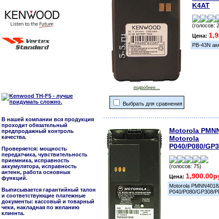
K4AT
(голосов: 
1,
Цена:
PB-43N ак
подробнее...
Выбрать для сравнения
В нашей компании вся продукция
проходит обязательный
Motorola PMN
предпродажный контроль
качества.
Motorola
P040/P080/GP
Проверяется: мощность
передатчика, чувствительность
приемника, исправность
аккумулятора, исправность
(голосов: 75)
антенн, работа основных
1,900.00р
Цена:
функций.
Motorola PMNN4018
Выписывается гарантийный талон
P040/P080/GP308/
и соответствующие платежные
документы: кассовый и товарный
чеки, накладная по желанию
клиента.