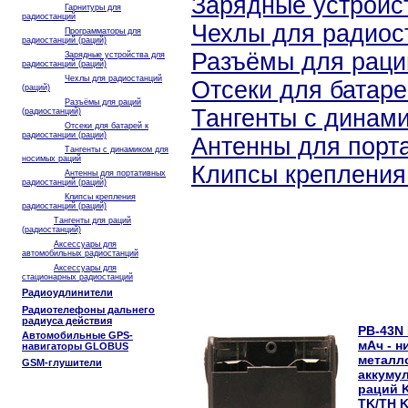
Зарядные устройст
Гарнитуры для
радиостанций
Чехлы для радиос
Программаторы для
радиостанций (раций)
Разъёмы для раци
Зарядные устройства для
радиостанций (раций)
Чехлы для радиостанций
Отсеки для батаре
(раций)
Разъёмы для раций
Тангенты с динам
(радиостанций)
Отсеки для батарей к
радиостанции (рации)
Антенны для порт
Тангенты с динамиком для
носимых раций
Клипсы крепления
Антенны для портативных
радиостанций (раций)
Клипсы крепления
радиостанций (раций)
Тангенты для раций
(радиостанций)
Аксессуары для
автомобильных радиостанций
Аксессуары для
стационарных радиостанций
Радиоудлинители
Радиотелефоны дальнего
радиуса действия
PB-43N 
Автомобильные GPS-
мАч - н
навигаторы GLOBUS
металл
GSM-глушители
аккуму
раций 
TK/TH K