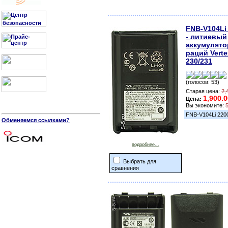
FNB-V104Li
- литиевый
аккумулято
раций Verte
230/231
(голосов: 53)
Старая цена:
2,
1,900.
Цена:
Вы экономите:
FNB-V104Li 2200
Обменяемся ссылками?
подробнее...
Выбрать для
сравнения