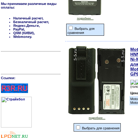
Мы принимаем различные виды
оплаты:
Наличный расчет,
подробнее...
Безналичный расчет,
Яндекс.Деньги,
Выбрать для
PayPal,
сравнения
QIWI (КИВИ),
Webmoney.
Mot
HN
Ni-
для
Mot
GP6
Cсылки:
(гол
Цен
Moto
Moto
подробнее...
Выбрать для сравнения