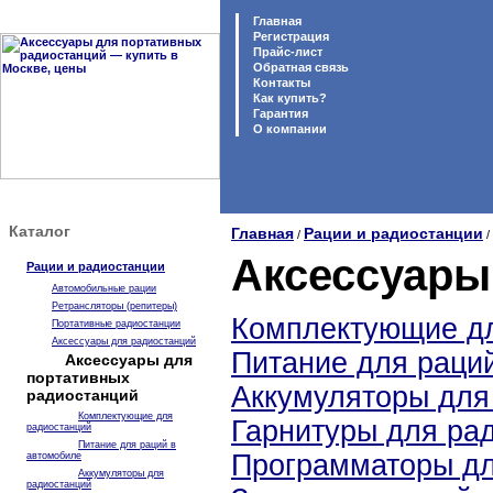
Главная
Регистрация
Прайс-лист
Обратная связь
Контакты
Как купить?
Гарантия
O компании
Каталог
Главная
Рации и радиостанции
/
/
Аксессуары
Рации и радиостанции
Автомобильные рации
Ретрансляторы (репитеры)
Комплектующие дл
Портативные радиостанции
Аксессуары для радиостанций
Питание для раци
Аксессуары для
портативных
Аккумуляторы для
радиостанций
Комплектующие для
Гарнитуры для ра
радиостанций
Питание для раций в
Программаторы дл
автомобиле
Аккумуляторы для
радиостанций