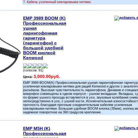
7. Кабель усиленный кевларовыми нитями.
EMP 3989 BOOM (K)
Профессиональная
ушная
ларингофонная
гарнитура
(ларингофон) с
большой удобной
BOOM кнопкой
Kenwood
(голосов: 91)
3,000.00руб.
Цена:
ЕMP 3989 BOOM(K) Профессиональная ушная ларингофонная гарнитур
усиленная кевларовыми нитями для раций Kenwood и других с аналоги
разъёмом. Высокая чувствительность ларингофона. Динамик и специа
микрофон совмещены в одном корпусе - ушном вкладыше. Вкладыш, с
по форме ушного прохода вставляется в ухо, звуковые колебания сни
непосредственно в ухе, с ушной кости. Исключительная износостойкост
прочность благодаря прочным соединительным кабелям усиленным
кевларовыми нитями. Большая удобная BOOM кнопка (35мм), кнопка и
надежное поворотное на 360 градусов крепление .
EMP M5H (K)
Профессиональная