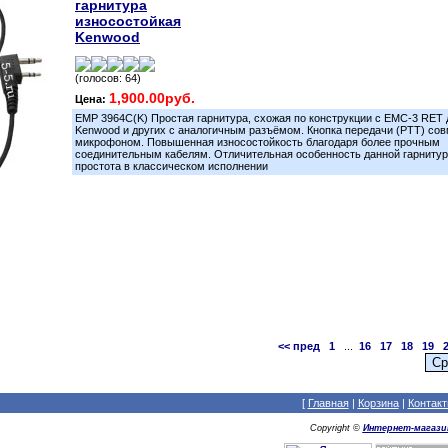
гарнитура
износостойкая
Kenwood
(голосов: 64)
1,900.00руб.
Цена:
EMP 3964C(K) Простая гарнитура, схожая по конструкции с ЕМС-3 RET 
Kenwood и других с аналогичным разъёмом. Кнопка передачи (PTT) со
микрофоном. Повышенная износостойкость благодаря более прочным
соединительным кабелям. Отличительная особенность данной гарнитур
простота в классическом исполнении
<< пред
1
...
16
17
18
19
[
Главная
|
Корзина
|
Контак
Copyright ©
Интернет-магазин