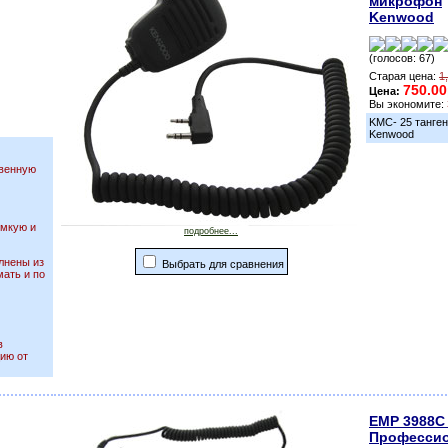
микрофон
Kenwood
(голосов: 67)
Старая цена:
1
750.00
Цена:
Вы экономите:
KMC- 25 танге
Kenwood
твенную
омкую и
подробнее...
лнены из
Выбрать для сравнения
мать и по
в
ию от
EMP 3988С 
Профессио