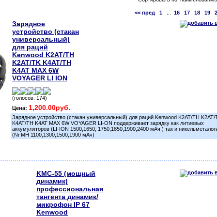
<< пред
1
...
16
17
18
19
Зарядное
устройство (стакан
универсальный)
для раций
Kenwood K2AT/TH
K2AT/TK K4AT/TH
K4AT MAX 6W
VOYAGER LI ION
(голосов: 174)
1,200.00руб.
Цена:
Зарядное устройство (стакан универсальный) для раций Kenwood K2AT/TH K2AT/
K4AT/TH K4AT MAX 6W VOYAGER LI-ON поддерживает зарядку как литиевых
аккумуляторов (LI-ION 1500,1650, 1750,1850,1900,2400 мАч ) так и никельметало
(Ni-MH 1100,1300,1500,1900 мАч)
KMC-55 (мощный
динамик)
профессиональная
тангента динамик/
микрофон IP 67
Kenwood