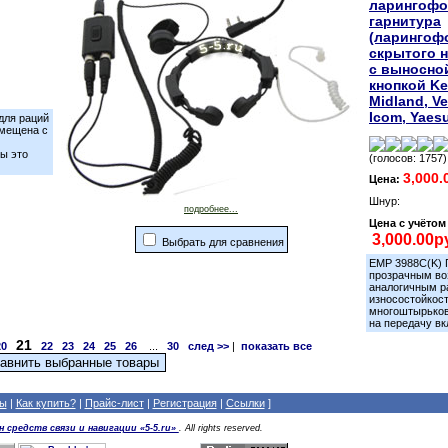
ларингофо
гарнитура
(ларингоф
скрытого 
с выносно
кнопкой K
Midland, Ve
Icom, Yaes
для раций
вмещена с
ы это
(голосов: 1757)
3,000.
Цена:
Шнур:
подробнее...
Цена с учёто
Выбрать для сравнения
ЕMP 3988С(K) 
прозрачным воз
аналогичным р
износостойкос
многоштырьков
на передачу в
21
20
22
23
24
25
26
...
30
след >>
|
показать все
ты
|
Как купить?
|
Прайс-лист
|
Регистрация
|
Cсылки
]
 средств связи и навигации «5-5.ru»
. All rights reserved.