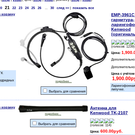
21
20
22
23
24
25
26
...
30
след >>
|
показать все
EMP-3961C 
гарнитура-
ларингофо
Kenwood
(оригиналь
(голосов: 1239)
1,900.
Цена:
Дополнительно 
Дополнительно 
TK
Цена с учёто
гидридных
подробнее...
Ларингофонная
липучке.
Выбрать для сравнения
Антенна для
Kenwood TK-2107
подробнее...
Выбрать для сравнения
(голосов: 114)
600.00руб.
Цена: