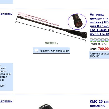
Антенна
двухдиапа
гибкая (18
для Kenwo
F5/TH-X3/T
UVF8/TK-15
подробнее...
(голосов: 179)
700.00
Цена:
Выбрать для сравнения
Антенна двухд
150/450
а
чным
льный
деланный
маются
ь и
меет
KMC-25 тан
динамик/