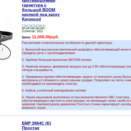
противошумная
гарнитура с
большой BOOM
кнопкой под каску
Kenwood
(голосов: 151)
11,000.00руб.
Цена:
Рассмотрим отличительные особенности данной гарнитуры:
1. Выносной высокочувствительный микрофон обеспечивающий качес
передачу речи с шупоподавлением
2. Удобная большая выносная (ВООМ) кнопка
3. Наличие мощных динамиков мощностью до 3 Вт обеспечивающие гр
чёткую слышимость.
4. Прижимные валики обеспечивающие защиту от внешнего шума.Выпо
материала устойчивого к агрессивным средам. Позволяют их легко сни
необходимости производить очистку.
5. Кабель усиленный кевларовыми нитями.
6. Чашки наушников выполнены из высококачественного АВС пластика,
обеспечивающего жесткость конструкции, не меняющие своих свойств 
широком температурном диапазоне.Толстые стенки гарантируют изоляц
внешнего шума
EMP 3964C (K)
Простая