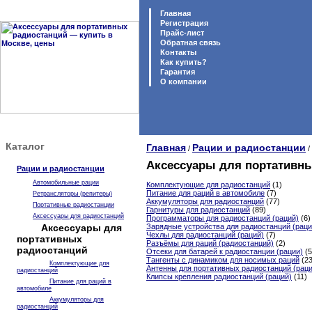
Главная
Регистрация
Прайс-лист
Обратная связь
Контакты
Как купить?
Гарантия
O компании
Каталог
Главная
Рации и радиостанции
/
/
Аксессуары для портативны
Рации и радиостанции
Автомобильные рации
Комплектующие для радиостанций
(1)
Питание для раций в автомобиле
(7)
Ретрансляторы (репитеры)
Аккумуляторы для радиостанций
(77)
Портативные радиостанции
Гарнитуры для радиостанций
(89)
Аксессуары для радиостанций
Программаторы для радиостанций (раций)
(6)
Аксессуары для
Зарядные устройства для радиостанций (раци
Чехлы для радиостанций (раций)
(7)
портативных
Разъёмы для раций (радиостанций)
(2)
радиостанций
Отсеки для батарей к радиостанции (рации)
(5
Тангенты с динамиком для носимых раций
(23
Комплектующие для
Антенны для портативных радиостанций (раци
радиостанций
Клипсы крепления радиостанций (раций)
(11)
Питание для раций в
автомобиле
Аккумуляторы для
радиостанций