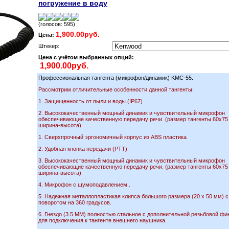
погружение в воду
(голосов: 595)
1,900.00руб.
Цена:
Штекер:
Цена с учётом выбранных опций:
Профессиональная тангента (микрофон/динамик) KMC-55.
Рассмотрим отличительные особенности данной тангенты:
1. Защищенность от пыли и воды (IP67)
2. Высококачественный мощный динамик и чувствительный микрофон
обеспечивающие качественную передачу речи. (размер тангенты 60х75
ширина-высота)
1. Сверхпрочный эргономичный корпус из ABS пластика
2. Удобная кнопка передачи (РТТ)
3. Высококачественный мощный динамик и чувствительный микрофон
обеспечивающие качественную передачу речи. (размер тангенты 60х75
ширина-высота)
4. Микрофон с шумоподавлением .
5. Надежная металлопластикая клипса большого размера (20 х 50 мм) 
поворотом на 360 градусов.
6. Гнездо (3.5 ММ) полностью стальное с дополнительной резьбовой фи
для подключения к тангенте внешнего наушника.