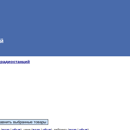
ой
 радиостанций
 (
возр
|
убыв
), цене (
возр
|
убыв
), рейтингу (
возр
|
убыв
)