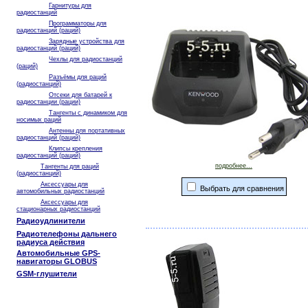
Гарнитуры для
радиостанций
Программаторы для
радиостанций (раций)
Зарядные устройства для
радиостанций (раций)
Чехлы для радиостанций
(раций)
Разъёмы для раций
(радиостанций)
Отсеки для батарей к
радиостанции (рации)
Тангенты с динамиком для
носимых раций
Антенны для портативных
радиостанций (раций)
Клипсы крепления
радиостанций (раций)
подробнее...
Тангенты для раций
(радиостанций)
Аксессуары для
Выбрать для сравнения
автомобильных радиостанций
Аксессуары для
стационарных радиостанций
Радиоудлинители
Радиотелефоны дальнего
радиуса действия
Автомобильные GPS-
навигаторы GLOBUS
GSM-глушители