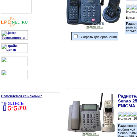
(голосо
Цена:
Радиот
подробнее...
размер
только
Выбрать для сравнения
Радиоте
Обменяемся ссылками?
Senao 25
ENIGMA
(голосов: 16
Радиотелеф
мобильной т
Senao 358R
подробнее...
Senao 458, 