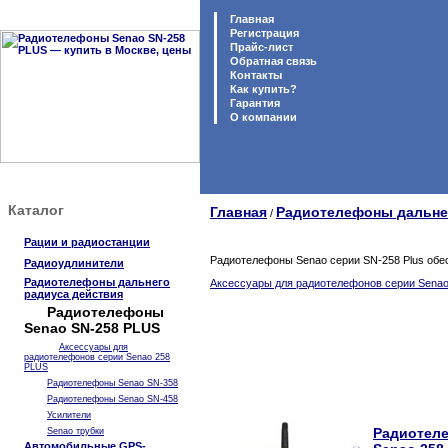
Главная
Регистрация
Прайс-лист
Обратная связь
Контакты
Как купить?
Гарантия
O компании
Каталог
Главная
Радиотелефоны дальне
/
Рации и радиостанции
Радиотелефоны Senao серии SN-258 Plus обе
Радиоудлинители
Радиотелефоны дальнего
Аксессуары для радиотелефонов серии Sena
радиуса действия
Радиотелефоны
Senao SN-258 PLUS
Аксессуары для
радиотелефонов серии Senao 258
PLUS
Радиотелефоны Senao SN-358
Радиотелефоны Senao SN-458
Усилители
Радиотел
Senao трубки
Автомобильные GPS-