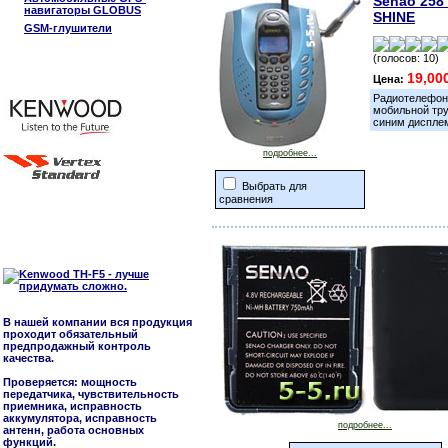
Senao 258 
навигаторы GLOBUS
SHINE
GSM-глушители
(голосов: 10)
19,00
Цена:
Радиотелефон 
мобильной тру
синим диспле
подробнее...
Выбрать для
сравнения
В нашей компании вся продукция
проходит обязательный
предпродажный контроль
качества.
Проверяется: мощность
передатчика, чувствительность
приемника, исправность
аккумулятора, исправность
подробнее...
антенн, работа основных
функций.