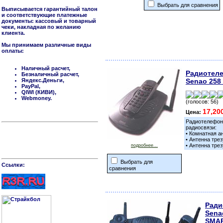
Выбрать для сравнения
Выписывается гарантийный талон
и соответствующие платежные
документы: кассовый и товарный
чеки, накладная по желанию
клиента.
Мы принимаем различные виды
оплаты:
Наличный расчет,
Радиотел
Безналичный расчет,
Яндекс.Деньги,
Senao 258 
PayPal,
QIWI (КИВИ),
Webmoney.
(голосов: 56)
17,20
Цена:
Радиотелефон
радиосвязи:
• Комнатная а
• Антенна тре
• Антенна тре
подробнее...
Выбрать для
Cсылки:
сравнения
Ради
Sena
SMA