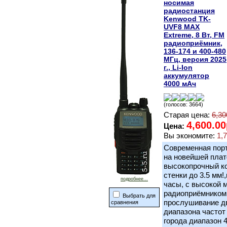
носимая
радиостанция
Kenwood TK-
UVF8 MAX
Extreme, 8 Вт, FM
радиоприёмник,
136-174 и 400-480
МГц, версия 2025
г., Li-Ion
аккумулятор
4000 мАч
(голосов: 3664)
Старая цена:
6,30
4,600.00
Цена:
Вы экономите:
1,
Современная пор
на новейшей плат
высокопрочный ко
стенки до 3.5 мм
подробнее...
часы, с высокой 
радиоприёмником!
Выбрать для
прослушивание дв
сравнения
диапазона частот
города диапазон 4