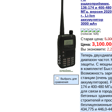
радиоприёмник,
136-174 и 400-480
МГц, версия 2020
г., Li-Ion
аккумулятор
3000 мАч
(голосов: 426)
Старая цена:
5,30
3,100.00
Цена:
Вы экономите:
2,
Теперь двухдиап
диапазон частот.
защиты. С мощным
в комплекте! Быст
подробнее...
Возможность заря
станции (очень у
Выбрать для
аккумуляторов). Р
сравнения
174 и 400-480 МГ
для связи в город
бетонных зданиях
строителей и про
безлицензионные 
434,775 и 446,0-4