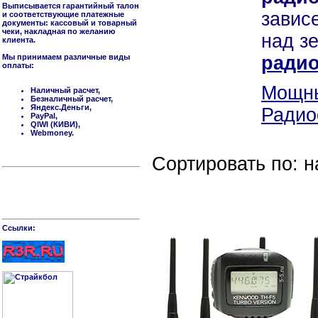
Выписывается гарантийный талон
завис
и соответствующие платежные
документы: кассовый и товарный
чеки, накладная по желанию
над з
клиента.
Мы принимаем различные виды
радио
оплаты:
Мощны
Наличный расчет,
Безналичный расчет,
Яндекс.Деньги,
Радио
PayPal,
QIWI (КИВИ),
Webmoney.
Сортировать по: 
Cсылки: