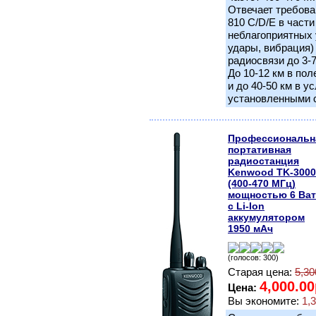
Отвечает требова
810 C/D/E в част
неблагоприятных 
удары, вибрация)
радиосвязи до 3-7
До 10-12 км в пол
и до 40-50 км в 
установленными 
Профессиональн
портативная
радиостанция
Kenwood TK-3000
(400-470 МГц)
мощностью 6 Ват
с Li-Ion
аккумулятором
1950 мАч
(голосов: 300)
Старая цена:
5,30
4,000.00
Цена:
Вы экономите:
1,