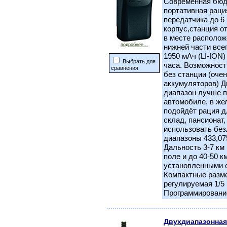
Современная бюд
портативная раци
передатчика до 6
корпус,станция от
в месте располож
подробнее...
нижней части все
1950 мАч (LI-ION)
Выбрать для
часа. Возможност
сравнения
без станции (оче
аккумуляторов) Д
диапазон лучше п
автомобиле, в же
подойдёт рация д
склад, пансионат
использовать бе
диапазоны 433,075
Дальность 3-7 км в
поле и до 40-50 к
установленными 
Компактные разм
регулируемая 1/5
Программировани
Двухдиапазонная