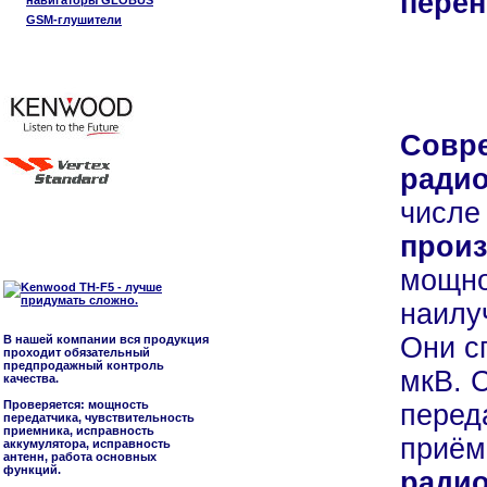
перен
навигаторы GLOBUS
GSM-глушители
Совр
радио
числе
произ
мощно
наилу
Они с
В нашей компании вся продукция
проходит обязательный
предпродажный контроль
мкВ. 
качества.
Проверяется: мощность
перед
передатчика, чувствительность
приемника, исправность
приём
аккумулятора, исправность
антенн, работа основных
функций.
ради