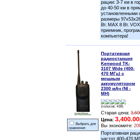
рации: 3-7 км в го
до 40-50 км в пр
установленными 
размеры 97x53x26
Вт. MAX 8 Вт. VO
приемник, програ
компьютера!
Портативная
радиостанция
Kenwood TK-
3107 Wide (400-
470 МГц) с
мощным
аккумулятором
2300 мАч (NI -
MH)
(голосов: 438)
Старая цена:
3,60
подробнее...
3,400.00
Цена:
Выбрать для
Вы экономите:
20
сравнения
Портативная раци
частот 400-470 М