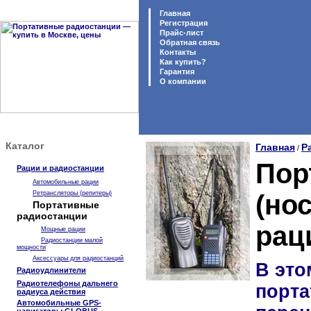
Главная
Регистрация
Прайс-лист
Обратная связь
Контакты
Как купить?
Гарантия
O компании
Каталог
Главная
Р
/
Пор
Рации и радиостанции
Автомобильные рации
Ретрансляторы (репитеры)
(но
Портативные
радиостанции
рац
Мощные рации
Радиостанции малой
мощности
Аксессуары для радиостанций
В это
Радиоудлинители
Радиотелефоны дальнего
порта
радиуса действия
Автомобильные GPS-