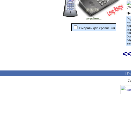
(г
Це
подробнее...
Ра
им
до
Выбрать для сравнения
до
ос
бо
ра
вы
<
[
Гл
Co