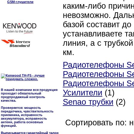
GSM-глушители
каким-либо причи
невозможно. Дальн
базой составит до
устанавливаете та
линия, а с трубко
км.
Радиотелефоны S
Радиотелефоны S
Радиотелефоны S
В нашей компании вся продукция
Усилители
(1)
проходит обязательный
предпродажный контроль
Senao трубки
(2)
качества.
Проверяется: мощность
передатчика, чувствительность
приемника, исправность
аккумулятора, исправность
Сортировать по: 
антенн, работа основных
функций.
Выписывается гарантийный талон