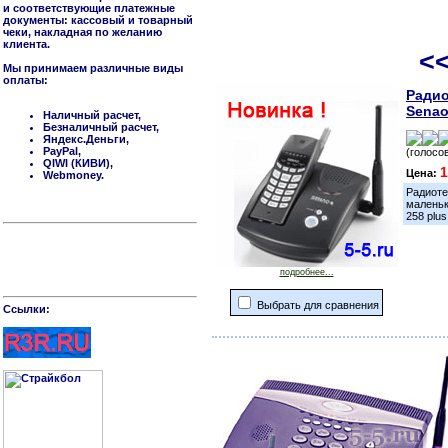
и соответствующие платежные
документы: кассовый и товарный
чеки, накладная по желанию
клиента.
<
Мы принимаем различные виды
оплаты:
Ради
Senao
Наличный расчет,
Безналичный расчет,
Яндекс.Деньги,
PayPal,
(голосов
QIWI (КИВИ),
1
Цена:
Webmoney.
Радиот
маленьк
258 plus
подробнее...
Выбрать для сравнения
Cсылки: