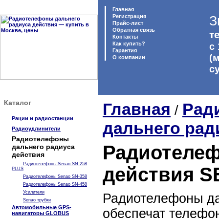
Главная
Регистрация
З
Прайс-лист
Обратная связь
те
Контакты
Как купить?
с 
Гарантия
(
O компании
с
Каталог
Главная
Рад
/
Рации и радиостанции
дальнего рад
Радиоудлинители
Радиотелефоны
Радиотелеф
дальнего радиуса
действия
Радиотелефоны Senao SN-258
действия 
PLUS
Радиотелефоны Senao SN-358
Радиотелефоны Senao SN-458
Усилители
Радиотелефоны да
Senao трубки
Автомобильные GPS-
обеспечат телефон
навигаторы GLOBUS