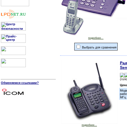
подробнее...
Выбрать для сравнения
Ра
Sen
(гол
Обменяемся ссылками?
Цен
Моде
рабо
МГц.
подробнее...