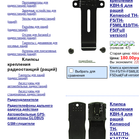
крепления
Программаторы для
KBH-6 для
радиостанций (раций)
раций
Зарядные устройства для
радиостанций (раций)
Kenwood TH-
Чехлы для радиостанций
F5/TH-
(раций)
F5MIL810/TH-
Разъёмы для раций
F5(Full
(радиостанций)
version)
Отсеки для батарей к
радиостанции (рации)
Тангенты с динамиком для
носимых раций
(голосов: 47)
Антенны для портативных
Старая цена:
400.
радиостанций (раций)
180.00ру
Цена:
Клипсы
подробнее...
Вы экономите:
22
крепления
Клипса крепления
радиостанций (раций)
Выбрать для
TH-F5/TH-F5MIL810
F5Dual(Full versio
Тангенты для раций
сравнения
(радиостанций)
Аксессуары для
автомобильных радиостанций
Аксессуары для
стационарных радиостанций
Радиоудлинители
Клипса
Радиотелефоны дальнего
крепления
радиуса действия
KBH-4 для
Автомобильные GPS-
навигаторы GLOBUS
раций
Kenwood
GSM-глушители
TH-
K4AT/TH-
K2AT/TH-