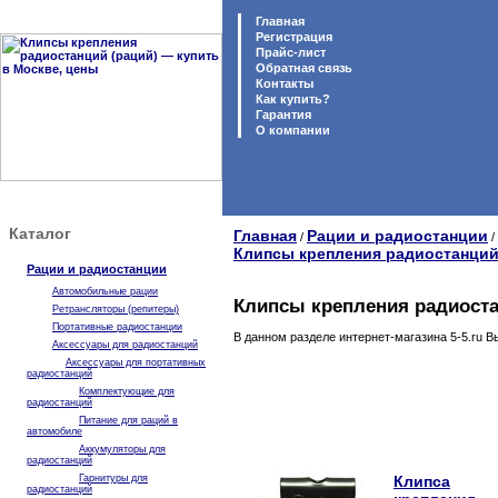
Главная
Регистрация
Прайс-лист
Обратная связь
Контакты
Как купить?
Гарантия
O компании
Каталог
Главная
Рации и радиостанции
/
/
Клипсы крепления радиостанций
Рации и радиостанции
Автомобильные рации
Клипсы крепления радиоста
Ретрансляторы (репитеры)
Портативные радиостанции
В данном разделе интернет-магазина 5-5.ru В
Аксессуары для радиостанций
Аксессуары для портативных
радиостанций
Комплектующие для
радиостанций
Питание для раций в
автомобиле
Аккумуляторы для
радиостанций
Гарнитуры для
Клипса
радиостанций