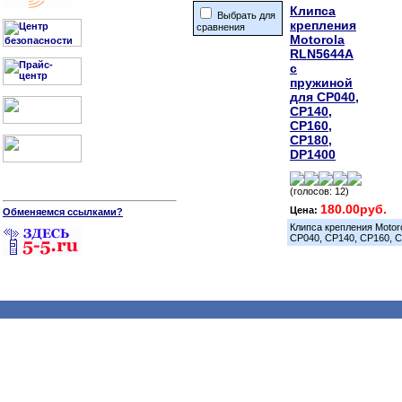
Клипса
Выбрать для
крепления
сравнения
Motorola
RLN5644А
с
пружиной
для CP040,
CP140,
CP160,
CP180,
DP1400
(голосов: 12)
180.00руб.
Цена:
Обменяемся ссылками?
Клипса крепления Motor
CP040, CP140, CP160, 