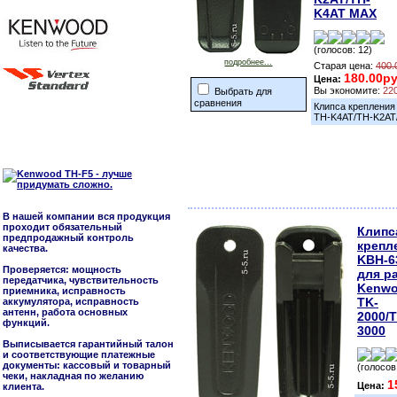
K4AT MAX
(голосов: 12)
подробнее...
Старая цена:
400.
180.00ру
Цена:
Вы экономите:
22
Выбрать для
сравнения
Клипса крепления
TH-K4AT/TH-K2AT
В нашей компании вся продукция
проходит обязательный
Клипс
предпродажный контроль
крепл
качества.
KBH-6
Проверяется: мощность
для р
передатчика, чувствительность
Kenw
приемника, исправность
TK-
аккумулятора, исправность
антенн, работа основных
2000/T
функций.
3000
Выписывается гарантийный талон
и соответствующие платежные
документы: кассовый и товарный
(голосов:
чеки, накладная по желанию
1
Цена:
клиента.