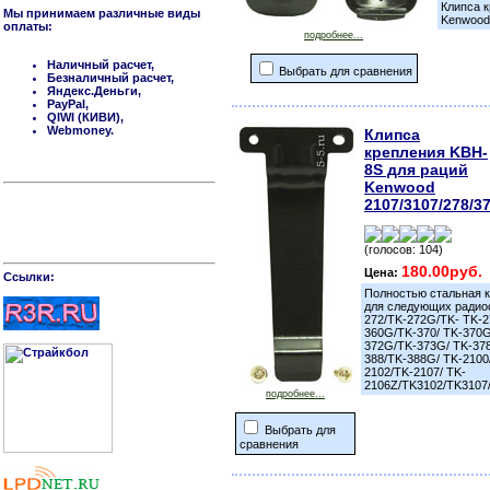
Клипса 
Мы принимаем различные виды
Kenwood
оплаты:
подробнее...
Наличный расчет,
Выбрать для сравнения
Безналичный расчет,
Яндекс.Деньги,
PayPal,
QIWI (КИВИ),
Webmoney.
Клипса
крепления KBH-
8S для раций
Kenwood
2107/3107/278/3
(голосов: 104)
180.00руб.
Цена:
Cсылки:
Полностью стальная к
для следующих радиос
272/TK-272G/TK- TK-2
360G/TK-370/ TK-370G
372G/TK-373G/ TK-37
388/TK-388G/ TK-2100
2102/TK-2107/ TK-
2106Z/TK3102/TK3107
подробнее...
Выбрать для
сравнения