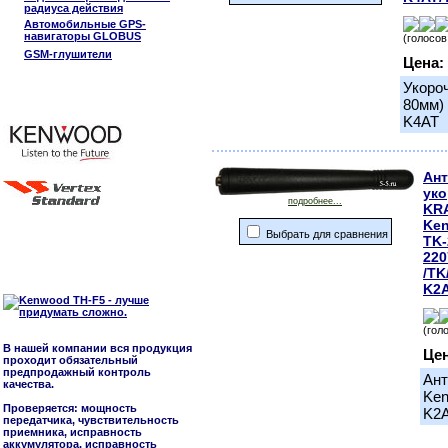
радиуса действия
Автомобильные GPS-
навигаторы GLOBUS
(голосов
GSM-глушители
Цена:
Укороч
80мм)
K4AT
Ант
уко
подробнее...
KRA
Ke
Выбрать для сравнения
TK-
220
/TK
K2A
(гол
В нашей компании вся продукция
Це
проходит обязательный
предпродажный контроль
Ант
качества.
Ken
Проверяется: мощность
K2A
передатчика, чувствительность
приемника, исправность
аккумулятора, исправность