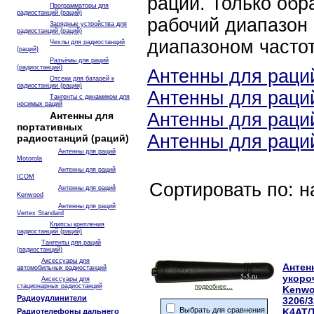
рации. Только обр
Программаторы для
радиостанций (раций)
рабочий диапазон 
Зарядные устройства для
радиостанций (раций)
диапазоном часто
Чехлы для радиостанций
(раций)
Разъёмы для раций
(радиостанций)
Антенны для раций
Отсеки для батарей к
радиостанции (рации)
Антенны для раци
Тангенты с динамиком для
носимых раций
Антенны для раци
Антенны для
портативных
Антенны для раций
радиостанций (раций)
Антенны для раций
Motorola
Антенны для раций
ICOM
Сортировать по: 
Антенны для раций
Kenwood
Антенны для раций
Vertex Standard
Клипсы крепления
радиостанций (раций)
Тангенты для раций
(радиостанций)
Аксессуары для
Антен
автомобильных радиостанций
укоро
Аксессуары для
стационарных радиостанций
подробнее...
Kenwo
Радиоудлинители
3206/3
Выбрать для сравнения
K4AT/
Радиотелефоны дальнего