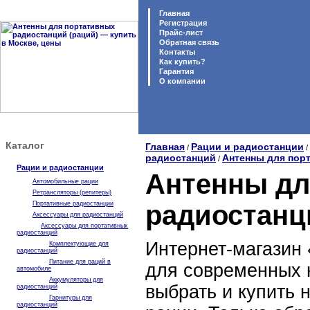
Главная
Регистрация
Прайс-лист
Обратная связь
Контакты
Как купить?
Гарантия
O компании
Каталог
Главная
Рации и радиостанции
/
/
радиостанций
Антенны для пор
/
Рации и радиостанции
Антенны дл
Автомобильные рации
Ретрансляторы (репитеры)
Портативные радиостанции
радиостанц
Аксессуары для радиостанций
Аксессуары для портативных
радиостанций
Интернет-магазин 
Комплектующие для
радиостанций
Питание для раций в
для современных 
автомобиле
Аккумуляторы для
выбрать и купить 
радиостанций
Гарнитуры для
радиостанций