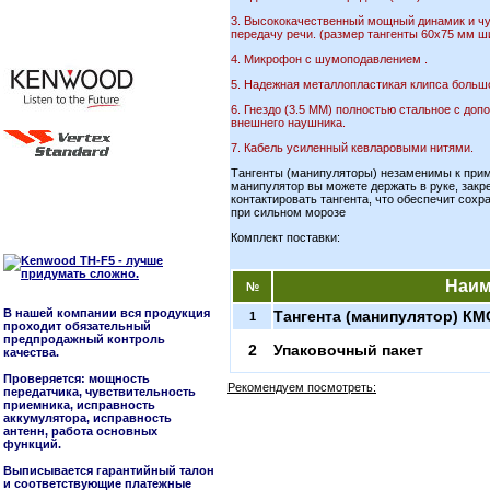
3. Высококачественный мощный динамик и ч
передачу речи. (размер тангенты 60х75 мм ш
4. Микрофон с шумоподавлением .
5. Надежная металлопластикая клипса большо
6. Гнездо (3.5 ММ) полностью стальное с до
внешнего наушника.
7. Кабель усиленный кевларовыми нитями.
Тангенты (манипуляторы) незаменимы к примен
манипулятор вы можете держать в руке, закре
контактировать тангента, что обеспечит сох
при сильном морозе
Комплект поставки:
Наим
№
В нашей компании вся продукция
Тангента (манипулятор) КМ
1
проходит обязательный
предпродажный контроль
2
Упаковочный пакет
качества.
Проверяется: мощность
Рекомендуем посмотреть:
передатчика, чувствительность
приемника, исправность
аккумулятора, исправность
антенн, работа основных
функций.
Выписывается гарантийный талон
и соответствующие платежные