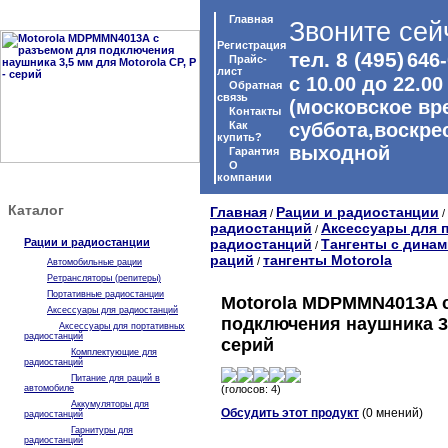
Главная
Звоните сей
Регистрация
тел. 8 (495)
646-
Прайс-
лист
с 10.00 до 22.00
Обратная
связь
(московское вр
Контакты
Как
суббота,воскре
купить?
выходной
Гарантия
O
компании
Каталог
Главная
Рации и радиостанции
/
/
радиостанций
Аксессуары для 
/
Рации и радиостанции
радиостанций
Тангенты с дина
/
раций
тангенты Motorola
/
Автомобильные рации
Ретрансляторы (репитеры)
Портативные радиостанции
Motorola MDPMMN4013A 
Аксессуары для радиостанций
подключения наушника 3,5
Аксессуары для портативных
радиостанций
серий
Комплектующие для
радиостанций
Питание для раций в
автомобиле
(голосов: 4)
Аккумуляторы для
Обсудить этот продукт
(0 мнений)
радиостанций
Гарнитуры для
радиостанций