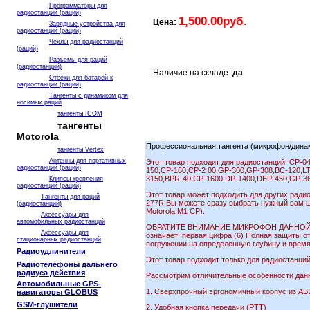
Программаторы для
радиостанций (раций)
1,500.00руб.
Цена:
Зарядные устройства для
радиостанций (раций)
Чехлы для радиостанций
(раций)
Разъёмы для раций
(радиостанций)
Наличие на складе:
да
Отсеки для батарей к
радиостанции (рации)
Тангенты с динамиком для
носимых раций
тангенты ICOM
тангенты
Motorola
Профессиональная тангента (микрофон/дин
тангенты Vertex
Антенны для портативных
Этот товар подходит для радиостанций: СР-0
радиостанций (раций)
150,CP-160,CP-2 00,GP-300,GP-308,BC-120,LT
3150,BPR-40,CP-1600,DP-1400,DEP-450,GP-3
Клипсы крепления
радиостанций (раций)
Этот товар может подходить для других радио
Тангенты для раций
277R Вы можете сразу выбрать нужный вам ш
(радиостанций)
Motorola M1 CP).
Аксессуары для
автомобильных радиостанций
ОБРАТИТЕ ВНИМАНИЕ МИКРОФОН ДАННОЙ Т
Аксессуары для
означает: первая цифра (6) Полная защиты о
стационарных радиостанций
погружении на определенную глубину и время
Радиоудлинители
Этот товар подходит только для радиостанций
Радиотелефоны дальнего
радиуса действия
Рассмотрим отличительные особенности данн
Автомобильные GPS-
1. Сверхпрочный эргономичный корпус из AB
навигаторы GLOBUS
GSM-глушители
2. Удобная кнопка передачи (РТТ)