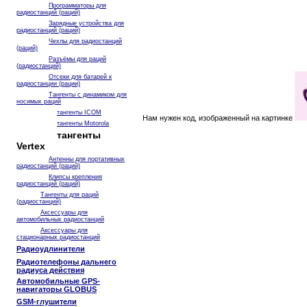
Программаторы для
радиостанций (раций)
Зарядные устройства для
радиостанций (раций)
Чехлы для радиостанций
(раций)
Разъёмы для раций
(радиостанций)
Отсеки для батарей к
радиостанции (рации)
Тангенты с динамиком для
носимых раций
тангенты ICOM
Нам нужен код, изображенный на картинке
тангенты Motorola
тангенты
Vertex
Антенны для портативных
радиостанций (раций)
Клипсы крепления
радиостанций (раций)
Тангенты для раций
(радиостанций)
Аксессуары для
автомобильных радиостанций
Аксессуары для
стационарных радиостанций
Радиоудлинители
Радиотелефоны дальнего
радиуса действия
Автомобильные GPS-
навигаторы GLOBUS
GSM-глушители