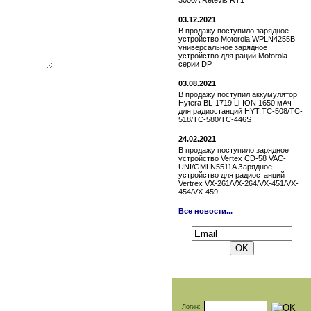
3000A,Retevis RT1
03.12.2021
В продажу поступило зарядное
устройство Motorola WPLN4255B
универсальное зарядное
устройство для раций Motorola
серии DP
03.08.2021
В продажу поступил аккумулятор
Hytera BL-1719 Li-ION 1650 мАч
для радиостанций HYT TC-508/TC-
518/TC-580/TC-446S
24.02.2021
В продажу поступило зарядное
устройство Vertex СD-58 VAC-
UNI/GMLN5511A Зарядное
устройство для радиостанций
Vertrex VX-261/VX-264/VX-451/VX-
454/VX-459
Все новости...
Подписаться на новости:
Логин: