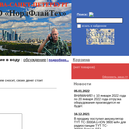
Поиск:
искать в найденном
ие в воду
:
обсуждение
Корзина
[
подробнее...
(нет товаров)
Оформить заказ >>
ем сносит, своих денег стоит
Новости
05.01.2022
ВНИМАНИЕ! с 10 января 2022 года
по 20 января 2022 года отгрузка
оборудования производится не
будет.
16.12.2021
В продажу поступил аккумулятор
TYT TC-3000A Li-ION 3800 мАч для
радиостанции TYT TC-