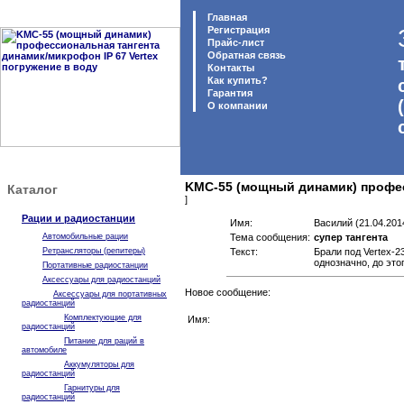
Главная
Регистрация
Прайс-лист
Обратная связь
Контакты
Как купить?
Гарантия
O компании
KMC-55 (мощный динамик) професс
Каталог
]
Рации и радиостанции
Имя:
Василий (21.04.201
Автомобильные рации
Тема сообщения:
супер тангента
Ретрансляторы (репитеры)
Текст:
Брали под Vertex-2
однозначно, до это
Портативные радиостанции
Аксессуары для радиостанций
Новое сообщение:
Аксессуары для портативных
радиостанций
Комплектующие для
Имя:
радиостанций
Питание для раций в
автомобиле
Аккумуляторы для
радиостанций
Гарнитуры для
радиостанций