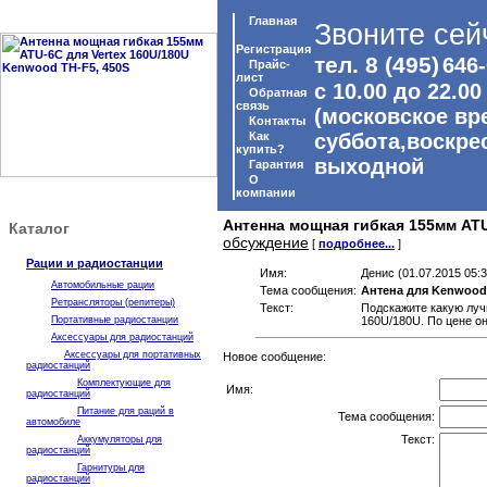
Главная
Звоните сей
Регистрация
тел. 8 (495)
646-
Прайс-
лист
с 10.00 до 22.00
Обратная
связь
(московское вр
Контакты
Как
суббота,воскре
купить?
выходной
Гарантия
O
компании
Антенна мощная гибкая 155мм ATU
Каталог
обсуждение
[
подробнее...
]
Рации и радиостанции
Имя:
Денис (01.07.2015 05:3
Автомобильные рации
Тема сообщения:
Антена для Kenwood
Ретрансляторы (репитеры)
Текст:
Подскажите какую луч
Портативные радиостанции
160U/180U. По цене о
Аксессуары для радиостанций
Аксессуары для портативных
Новое сообщение:
радиостанций
Комплектующие для
Имя:
радиостанций
Питание для раций в
Тема сообщения:
автомобиле
Текст:
Аккумуляторы для
радиостанций
Гарнитуры для
радиостанций