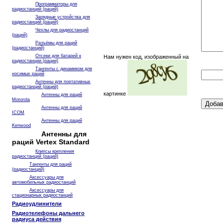
Программаторы для
радиостанций (раций)
Зарядные устройства для
радиостанций (раций)
Чехлы для радиостанций
(раций)
Разъёмы для раций
(радиостанций)
Отсеки для батарей к
Нам нужен код, изображенный на
радиостанции (рации)
Тангенты с динамиком для
носимых раций
Антенны для портативных
радиостанций (раций)
картинке
Антенны для раций
Motorola
Антенны для раций
ICOM
Антенны для раций
Kenwood
Антенны для
раций Vertex Standard
Клипсы крепления
радиостанций (раций)
Тангенты для раций
(радиостанций)
Аксессуары для
автомобильных радиостанций
Аксессуары для
стационарных радиостанций
Радиоудлинители
Радиотелефоны дальнего
радиуса действия