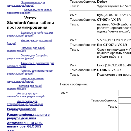
Тема сообщения:
Dedpv
Программаторы для
радиостанций (раций)
Текст:
Здравствуйте! А с Ver
Kenwood/Joker кабели
программирования
Имя:
Ilgin (20.04.2010 22:50:
Vertex
Тема сообщения:
CT-007 и VX-6R
Standard/Yaesu кабели
Текст:
на Yaesu VX-6R работа
программирования
работать срезал пласт
оценку "очень плохо",
Зарядные устройства для
радиостанций (раций)
Имя:
5-5.ru (19.11.2009 23:2
Чехлы для радиостанций
(раций)
Тема сообщения:
Re: CT-007 и VX-6R
Разъёмы для раций
Текст:
Сразу не подходит у 
(радиостанций)
немного срезать пласт
Отсеки для батарей к
и будет работать!
радиостанции (рации)
Тангенты с динамиком для
Имя:
Lexx (19.09.2008 16:40
носимых раций
Тема сообщения:
CT-007 и VX-6R
Антенны для портативных
радиостанций (раций)
Текст:
Подскажите этот прог
Клипсы крепления
радиостанций (раций)
Новое сообщение:
Тангенты для раций
(радиостанций)
Имя:
Аксессуары для
автомобильных радиостанций
Тема сообщения:
Аксессуары для
стационарных радиостанций
Текст:
Радиоудлинители
Радиотелефоны дальнего
радиуса действия
Автомобильные GPS-
навигаторы GLOBUS