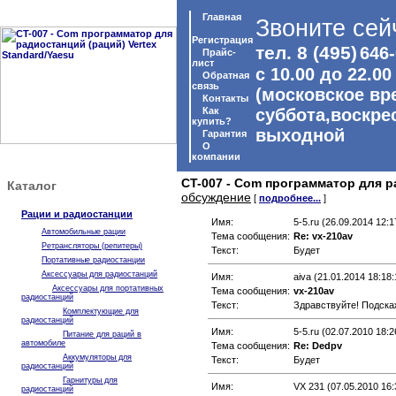
Главная
Звоните сей
Регистрация
тел. 8 (495)
646-
Прайс-
лист
с 10.00 до 22.00
Обратная
связь
(московское вр
Контакты
Как
суббота,воскре
купить?
выходной
Гарантия
O
компании
CT-007 - Com программатор для р
Каталог
обсуждение
[
подробнее...
]
Рации и радиостанции
Имя:
5-5.ru (26.09.2014 12:1
Автомобильные рации
Тема сообщения:
Re: vx-210av
Ретрансляторы (репитеры)
Текст:
Будет
Портативные радиостанции
Аксессуары для радиостанций
Имя:
aiva (21.01.2014 18:18:
Аксессуары для портативных
Тема сообщения:
vx-210av
радиостанций
Текст:
Здравствуйте! Подскаж
Комплектующие для
радиостанций
Имя:
5-5.ru (02.07.2010 18:2
Питание для раций в
автомобиле
Тема сообщения:
Re: Dedpv
Аккумуляторы для
Текст:
Будет
радиостанций
Гарнитуры для
Имя:
VX 231 (07.05.2010 16:
радиостанций