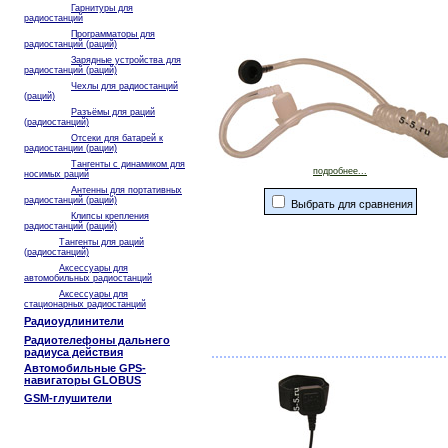
Гарнитуры для
радиостанций
Программаторы для
радиостанций (раций)
Зарядные устройства для
радиостанций (раций)
Чехлы для радиостанций
(раций)
Разъёмы для раций
(радиостанций)
Отсеки для батарей к
радиостанции (рации)
Тангенты с динамиком для
подробнее...
носимых раций
Антенны для портативных
радиостанций (раций)
Выбрать для сравнения
Клипсы крепления
радиостанций (раций)
Тангенты для раций
(радиостанций)
Аксессуары для
автомобильных радиостанций
Аксессуары для
стационарных радиостанций
Радиоудлинители
Радиотелефоны дальнего
радиуса действия
Автомобильные GPS-
навигаторы GLOBUS
GSM-глушители