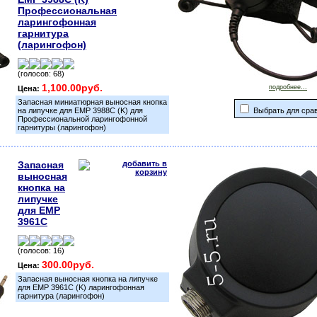
Профессиональная
ларингофонная
гарнитура
(ларингофон)
(голосов: 68)
1,100.00руб.
подробнее...
Цена:
Запасная миниатюрная выносная кнопка
на липучке для EMP 3988С (K) для
Выбрать для сра
Профессиональной ларингофонной
гарнитуры (ларингофон)
Запасная
выносная
кнопка на
липучке
для EMP
3961С
(голосов: 16)
300.00руб.
Цена:
Запасная выносная кнопка на липучке
для EMP 3961С (K) ларингофонная
гарнитура (ларингофон)