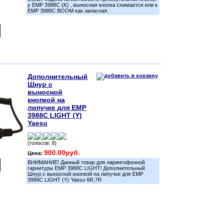
у EMP 3988С (K) , выносная кнопка снимается или к
ЕМР 3988С BOOM как запасная.
Дополнительный
Шнур с
выносной
кнопкой на
липучке для EMP
3988С LIGHT (Y)
Yaesu
(голосов: 8)
900.00руб.
Цена:
ВНИМАНИЕ! Данный товар для ларингофонной
гарнитуры ЕМР 3988С LIGHT! Дополнительный
Шнур с выносной кнопкой на липучке для EMP
3988С LIGHT (Y) Yaesu 6R,7R