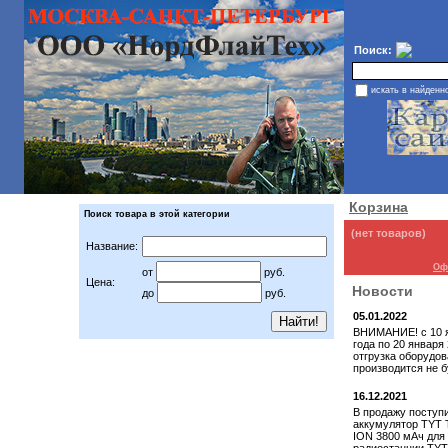
Поиск:
искать в найденн
Корзина
Поиск товара в этой категории
(нет товаров)
Название:
Оф
от
руб.
Цена:
Новости
до
руб.
05.01.2022
ВНИМАНИЕ! с 10 
года по 20 января
отгрузка оборудо
производится не б
16.12.2021
В продажу поступ
аккумулятор TYT T
ION 3800 мАч для