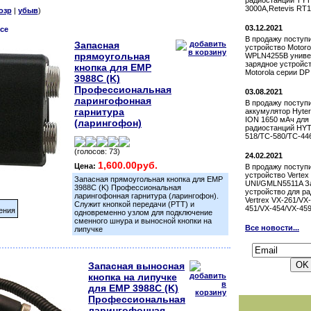
радиостанции TYT
3000A,Retevis RT1
озр
|
убыв
)
03.12.2021
се
В продажу поступ
Запасная
устройство Motoro
прямоугольная
WPLN4255B униве
зарядное устройст
кнопка для EMP
Motorola серии DP
3988С (K)
Профессиональная
03.08.2021
ларингофонная
В продажу поступ
гарнитура
аккумулятор Hyter
ION 1650 мАч для
(ларингофон)
радиостанций HYT
518/TC-580/TC-44
(голосов: 73)
24.02.2021
1,600.00руб.
Цена:
В продажу поступ
устройство Vertex
Запасная прямоугольная кнопка для EMP
UNI/GMLN5511A З
3988С (K) Профессиональная
устройство для р
ларингофонная гарнитура (ларингофон).
Vertrex VX-261/VX
Служит кнопкой передачи (РТТ) и
451/VX-454/VX-45
ения
одновременно узлом для подключение
сменного шнура и выносной кнопки на
Все новости...
липучке
Подписаться н
Запасная выносная
кнопка на липучке
для EMP 3988С (K)
Профессиональная
ларингофонная