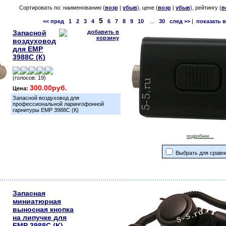
Сортировать по: наименованию (
возр
|
убыв
), цене (
возр
|
убыв
), рейтингу (
в
5
<< пред
1
2
3
4
6
7
8
9
10
...
30
след >>
|
показать в
Запасной
воздуховод
для EMP
3988С (К)
(голосов: 19)
300.00руб.
Цена:
Запасной воздуховод для
профессиональной ларингофонной
гарнитуры EMP 3988С (К)
подробнее...
Выбрать для сравн
Запасная
миниатюрная
выносная кнопка
на липучке для
EMP 3988С (K)