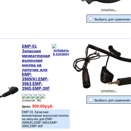
подробнее...
Выбрать для сравнения
ЕМР-01
Запасная
миниатюрная
выносная
кнопка на
липучке для
EMP-
3989(K),EMP-
3963,EMP-
3965,EMP-30F
подробнее...
(голосов: 36)
Выбрать для сравнения
300.00руб.
Цена:
ЕМР-01 Запасная
миниатюрная выносная кнопка
на липучке для EMP-
3989(K),EMP-3963,EMP-
3965,EMP-30F