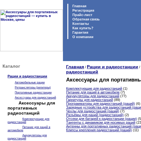
Главная
Регистрация
Прайс-лист
Обратная связь
Контакты
Как купить?
Гарантия
O компании
Каталог
Главная
Рации и радиостанции
/
/
радиостанций
Рации и радиостанции
Аксессуары для портативны
Автомобильные рации
Ретрансляторы (репитеры)
Комплектующие для радиостанций
(1)
Питание для раций в автомобиле
(7)
Портативные радиостанции
Аккумуляторы для радиостанций
(77)
Аксессуары для радиостанций
Гарнитуры для радиостанций
(89)
Аксессуары для
Программаторы для радиостанций (раций)
(6)
портативных
Зарядные устройства для радиостанций (раци
Чехлы для радиостанций (раций)
(7)
радиостанций
Разъёмы для раций (радиостанций)
(2)
Отсеки для батарей к радиостанции (рации)
(5
Комплектующие для
радиостанций
Тангенты с динамиком для носимых раций
(23
Антенны для портативных радиостанций (раци
Питание для раций в
Клипсы крепления радиостанций (раций)
(11)
автомобиле
Аккумуляторы для
радиостанций