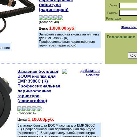
гарнитура
Логин:
(ларингофон)
Пароль:
Регистрация
(голосов: 40)
1,000.00руб.
Обмен ссы
Цена:
Запасная выносная кнопка на липучке
Голосование
для EMP 3988С (K)
Профессиональная ларингофонная
гарнитура (ларингофон)
внения
Запасная большая
BOOM кнопка для
EMP 3988С (K)
Профессиональная
ларингофонная
гарнитура
(ларингофон)
(голосов: 47)
1,100.00руб.
Цена:
Запасная большая BOOM кнопка для EMP 3988С
(K) Профессиональная ларингофонная гарнитура
(ларингофон). Благодаря модульной архитектуре
может подключаться вместо прямоугольной кнопки