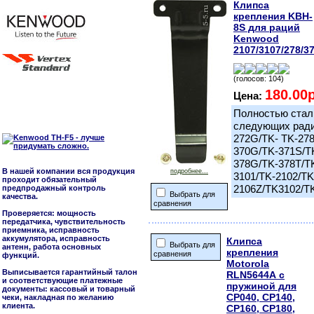
Клипса
крепления KBH-
8S для раций
Kenwood
2107/3107/278/3
(голосов: 104)
180.00
Цена:
Полностью стал
следующих ради
272G/TK- TK-278
370G/TK-371S/T
378G/TK-378T/TK
В нашей компании вся продукция
подробнее...
3101/TK-2102/TK
проходит обязательный
2106Z/TK3102/T
предпродажный контроль
Выбрать для
качества.
сравнения
Проверяется: мощность
передатчика, чувствительность
приемника, исправность
аккумулятора, исправность
Клипса
Выбрать для
антенн, работа основных
крепления
сравнения
функций.
Motorola
Выписывается гарантийный талон
RLN5644А с
и соответствующие платежные
пружиной для
документы: кассовый и товарный
CP040, CP140,
чеки, накладная по желанию
клиента.
CP160, CP180,