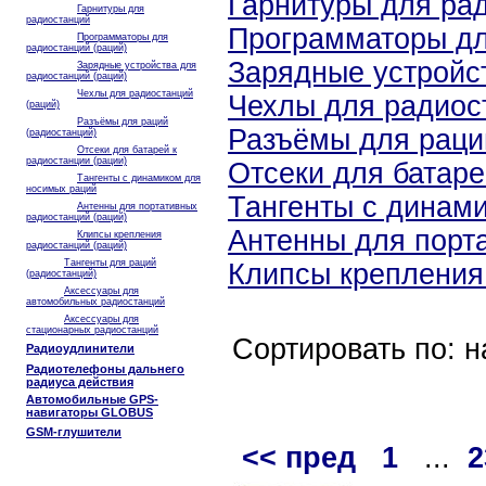
Гарнитуры для ра
Гарнитуры для
радиостанций
Программаторы дл
Программаторы для
радиостанций (раций)
Зарядные устройст
Зарядные устройства для
радиостанций (раций)
Чехлы для радиостанций
Чехлы для радиос
(раций)
Разъёмы для раций
Разъёмы для раци
(радиостанций)
Отсеки для батарей к
радиостанции (рации)
Отсеки для батаре
Тангенты с динамиком для
носимых раций
Тангенты с динам
Антенны для портативных
радиостанций (раций)
Антенны для порт
Клипсы крепления
радиостанций (раций)
Тангенты для раций
Клипсы крепления
(радиостанций)
Аксессуары для
автомобильных радиостанций
Аксессуары для
стационарных радиостанций
Сортировать по: 
Радиоудлинители
Радиотелефоны дальнего
радиуса действия
Автомобильные GPS-
навигаторы GLOBUS
GSM-глушители
<< пред
1
...
2