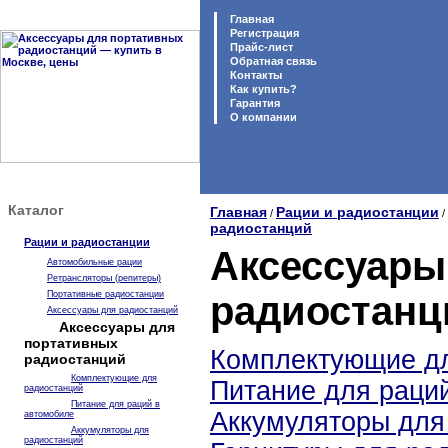
Главная
Регистрация
Прайс-лист
Обратная связь
Контакты
Как купить?
Гарантия
O компании
Каталог
Главная
Рации и радиостанции
/
/
радиостанций
Рации и радиостанции
Аксессуары
Автомобильные рации
Ретрансляторы (репитеры)
Портативные радиостанции
радиостанц
Аксессуары для радиостанций
Аксессуары для
портативных
Комплектующие дл
радиостанций
Комплектующие для
Питание для раци
радиостанций
Питание для раций в
Аккумуляторы для
автомобиле
Аккумуляторы для
радиостанций