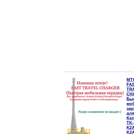
МТ
FA
TR
CH
Бы
мо
зар
для
Ke
TK-
K2A
K2A