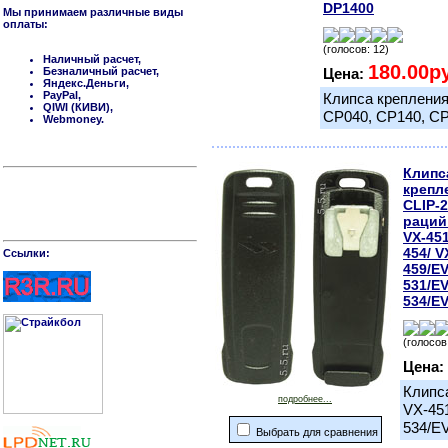
DP1400
Мы принимаем различные виды
оплаты:
(голосов: 12)
Наличный расчет,
180.00р
Безналичный расчет,
Цена:
Яндекс.Деньги,
PayPal,
Клипса крепления
QIWI (КИВИ),
CP040, CP140, CP
Webmoney.
Клипс
крепл
СLIP-
раций 
VX-451
454/ V
Cсылки:
459/EV
531/EV
534/EV
(голосов
Цена:
Клипса
подробнее...
VX-45
534/E
Выбрать для сравнения