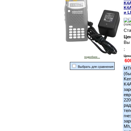
K4A
K4A
и L
(гол
Ста
Це
Вы 
:
Цена
подробнее...
Выбрать для сравнения
МТ
(бы
Ken
K4A
зар
евр
220
рад
тел
гне
зар
Mh,