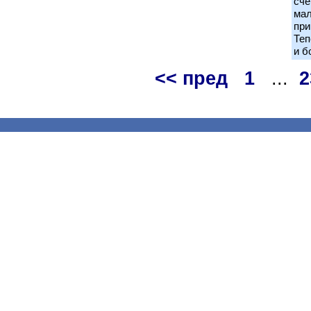
сче
мал
при
Теп
и б
<< пред
1
...
2