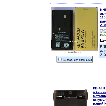
KNB
акк
110
ра
210
(гол
Це
KNB
для
подробнее...
210
Выбрать для сравнения
PB-43N 
мАч - н
металл
аккуму
раций 