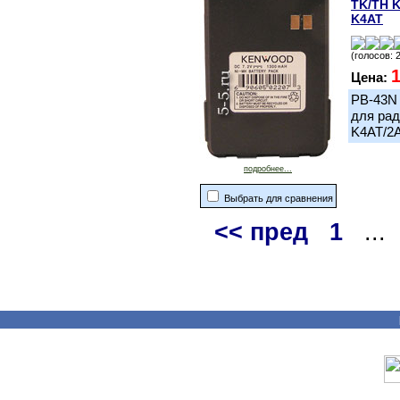
TK/TH K
K4AT
(голосов: 
1
Цена:
PB-43N
для рад
K4AT/2A
подробнее...
Выбрать для сравнения
<< пред
1
...