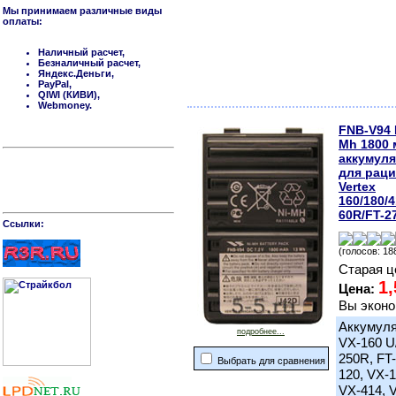
Мы принимаем различные виды
оплаты:
Наличный расчет,
Безналичный расчет,
Яндекс.Деньги,
PayPal,
QIWI (КИВИ),
Webmoney.
FNB-V94 
Mh 1800 
аккумул
для рац
Vertex
160/180/
60R/FT-2
Cсылки:
(голосов: 18
Старая ц
1,
Цена:
Вы эконо
Аккумуля
подробнее...
VX-160 U/
250R, FT
Выбрать для сравнения
120, VX-1
VX-414, 