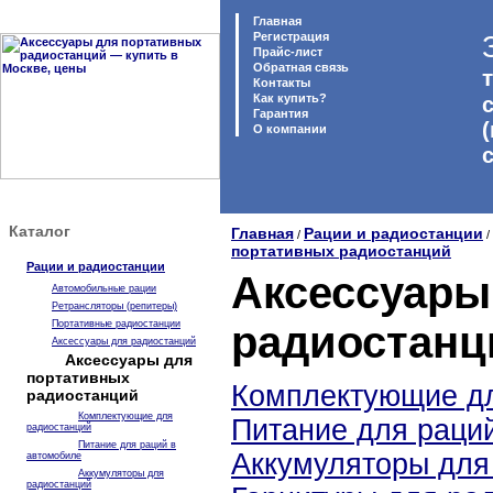
Главная
Регистрация
Прайс-лист
Обратная связь
т
Контакты
Как купить?
с
Гарантия
O компании
Каталог
Главная
Рации и радиостанции
/
/
портативных радиостанций
Рации и радиостанции
Аксессуары
Автомобильные рации
Ретрансляторы (репитеры)
Портативные радиостанции
радиостанц
Аксессуары для радиостанций
Аксессуары для
портативных
Комплектующие дл
радиостанций
Комплектующие для
Питание для раци
радиостанций
Питание для раций в
Аккумуляторы для
автомобиле
Аккумуляторы для
радиостанций