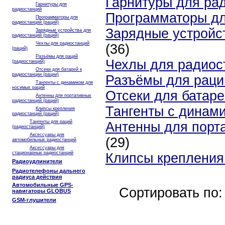
Гарнитуры для ра
Гарнитуры для
радиостанций
Программаторы дл
Программаторы для
радиостанций (раций)
Зарядные устройст
Зарядные устройства для
радиостанций (раций)
Чехлы для радиостанций
(36)
(раций)
Разъёмы для раций
Чехлы для радиос
(радиостанций)
Отсеки для батарей к
радиостанции (рации)
Разъёмы для раци
Тангенты с динамиком для
носимых раций
Отсеки для батаре
Антенны для портативных
радиостанций (раций)
Тангенты с динам
Клипсы крепления
радиостанций (раций)
Тангенты для раций
Антенны для порт
(радиостанций)
Аксессуары для
(29)
автомобильных радиостанций
Аксессуары для
стационарных радиостанций
Клипсы крепления
Радиоудлинители
Радиотелефоны дальнего
радиуса действия
Автомобильные GPS-
Сортировать по:
навигаторы GLOBUS
GSM-глушители