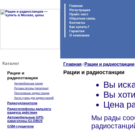
Главная
Регистрация
Прайс-лист
Обратная связь
Контакты
Как купить?
Гарантия
O компании
Каталог
Главная
Рации и радиостанции
/
Рации и радиостанции
Рации и
радиостанции
Вы иска
Автомобильные рации
Ретрансляторы (репитеры)
Вы хоти
Портативные радиостанции
Аксессуары для радиостанций
Цена р
Радиоудлинители
Радиотелефоны дальнего
радиуса действия
Мы рады сооб
Автомобильные GPS-
навигаторы GLOBUS
радиостанций
GSM-глушители