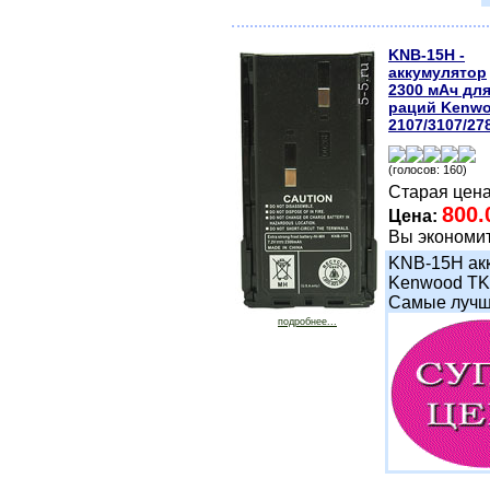
KNB-15H -
аккумулятор
2300 мАч дл
раций Kenw
2107/3107/27
(голосов: 160)
Старая цен
800.
Цена:
Вы экономи
KNB-15H акк
Kenwood TK-
Самые лучши
подробнее...