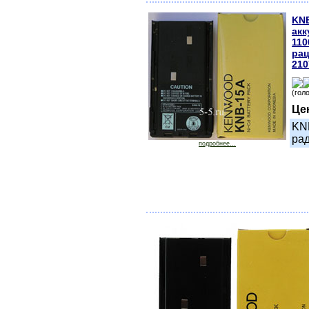
KNB
акк
110
ра
210
(гол
Це
KNB
ра
подробнее...