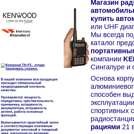
Магазин рад
автомобильн
купить авт
или UHF диа
Мы всегда п
каталог пре
портативным
компании
KE
Сингапуре и 
Основа корпу
В нашей компании вся продукция
проходит обязательный
алюминиевого
предпродажный контроль
качества.
способен вы
Проверяется: мощность
эксплуатации
передатчика, чувствительность
приемника, исправность
аккумулятора, исправность
спортивных с
антенн, работа основных
функций.
радиостанци
Выписывается гарантийный талон
рациями
21 в
и соответствующие платежные
документы: кассовый и товарный
чеки, накладная по желанию