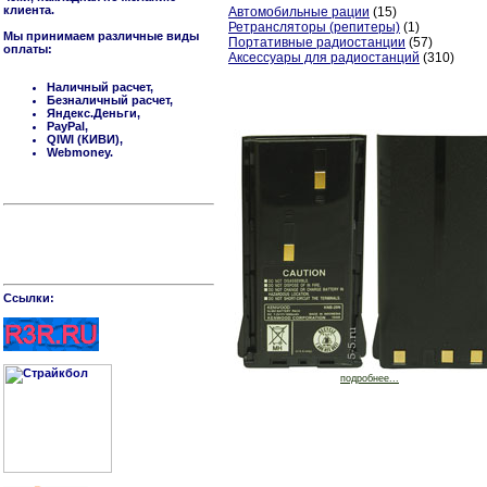
клиента.
Автомобильные рации
(15)
Ретрансляторы (репитеры)
(1)
Мы принимаем различные виды
Портативные радиостанции
(57)
оплаты:
Аксессуары для радиостанций
(310)
Наличный расчет,
Безналичный расчет,
Яндекс.Деньги,
PayPal,
QIWI (КИВИ),
Webmoney.
Cсылки:
подробнее...