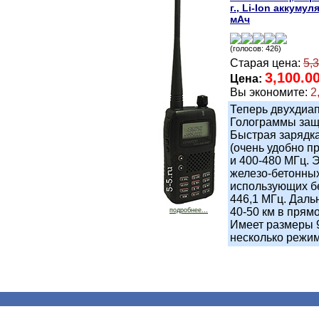
г., Li-Ion аккумул
мАч
(голосов: 426)
Старая цена:
5,
3,100.0
Цена:
Вы экономите:
2
Теперь двухдиап
Голограммы защи
Быстрая зарядка
(очень удобно п
и 400-480 МГц. 
железо-бетонных
использующих бе
446,1 МГц. Дальн
40-50 км в прям
подробнее...
Имеет размеры 9
несколько режим