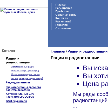
Главная
Регистрация
Прайс-лист
Обратная связь
Контакты
Как купить?
Гарантия
O компании
Каталог
Главная
Рации и радиостанции
/
Рации и радиостанции
Рации и
радиостанции
Вы иска
Автомобильные рации
Ретрансляторы (репитеры)
Вы хоти
Портативные радиостанции
Аксессуары для радиостанций
Цена ра
Радиоудлинители
Радиотелефоны дальнего
радиуса действия
Мы рады сооб
Автомобильные GPS-
навигаторы GLOBUS
радиостанций
GSM-глушители