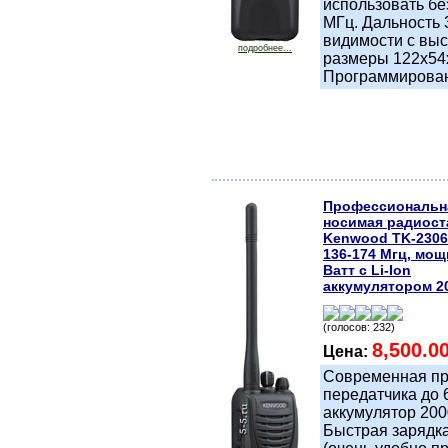
использовать бе
МГц. Дальность 3
видимости с вы
подробнее...
размеры 122x54x
Программирован
Профессиональн
носимая радиост
Kenwood TK-2306
136-174 Мгц, мо
Ватт с Li-Ion
аккумулятором 2
(голосов: 232)
8,500.0
Цена:
Современная пр
передатчика до 
аккумулятор 200
Быстрая зарядка