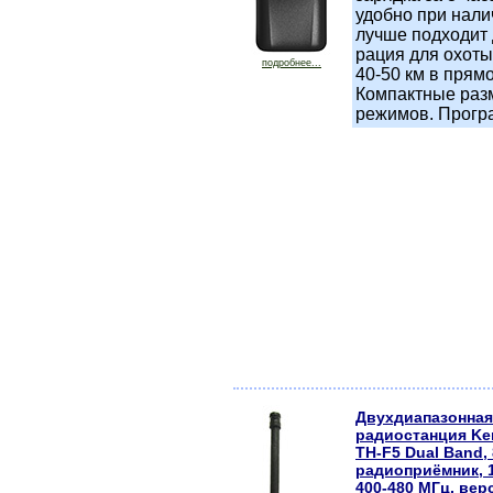
удобно при нали
лучше подходит 
рация для охоты 
подробнее...
40-50 км в прям
Компактные разм
режимов. Прогр
Двухдиапазонная
радиостанция K
TH-F5 Dual Band, 
радиоприёмник, 1
400-480 МГц, вер