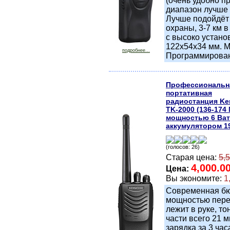
(очень удобно п
диапазон лучше 
Лучше подойдёт 
охраны, 3-7 км в
с высоко устан
122x54x34 мм. М
подробнее...
Программирован
Профессиональн
портативная
радиостанция K
TK-2000 (136-174
мощностью 6 Ватт
аккумулятором 1
(голосов: 26)
Старая цена:
5,
4,000.0
Цена:
Вы экономите:
1
Современная бю
мощностью перед
лежит в руке, т
части всего 21 
зарядка за 3 ча