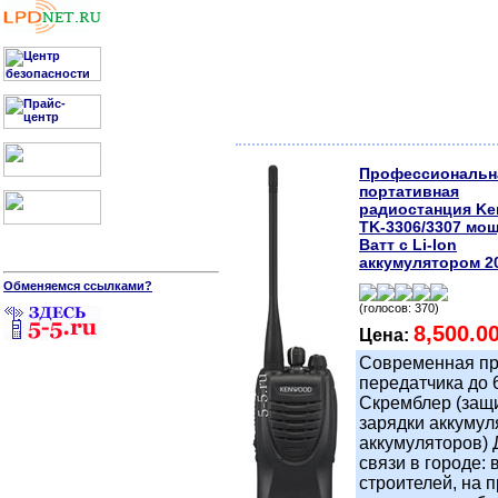
Профессиональн
портативная
радиостанция K
TK-3306/3307 мо
Ватт с Li-Ion
аккумулятором 2
Обменяемся ссылками?
(голосов: 370)
8,500.0
Цена:
Современная пр
передатчика до 
Скремблер (защи
зарядки аккумул
аккумуляторов) 
связи в городе:
строителей, на 