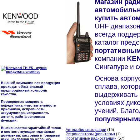
Магазин ради
автомобильн
купить авто
UHF диапазо
всегда подде
каталог пред
портативными
компании
KEN
Сингапуре и с
Основа корпу
В нашей компании вся продукция
сплава, котор
проходит обязательный
предпродажный контроль
выдерживать 
качества.
условиях дик
Проверяется: мощность
передатчика, чувствительность
учений. Благ
приемника, исправность
аккумулятора, исправность
антенн, работа основных
популярным
функций.
Выписывается гарантийный талон
Автомобильные рации
(15)
и соответствующие платежные
Ретрансляторы (репитеры)
(1)
документы: кассовый и товарный
Портативные радиостанции
(57)
чеки, накладная по желанию