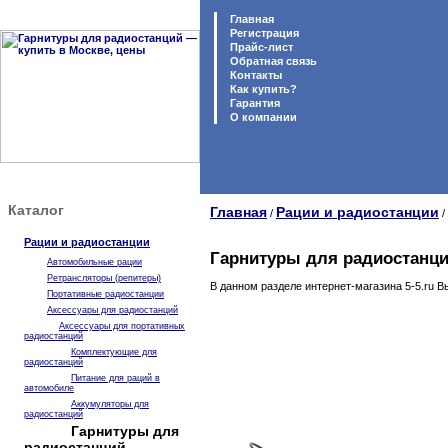
Главная
Регистрация
Прайс-лист
Обратная связь
Контакты
Как купить?
Гарантия
O компании
Каталог
Главная
Рации и радиостанции
/
/
Рации и радиостанции
Гарнитуры для радиостанци
Автомобильные рации
Ретрансляторы (репитеры)
В данном разделе интернет-магазина 5-5.ru В
Портативные радиостанции
Аксессуары для радиостанций
Аксессуары для портативных
радиостанций
Комплектующие для
радиостанций
Питание для раций в
автомобиле
Аккумуляторы для
радиостанций
Гарнитуры для
радиостанций