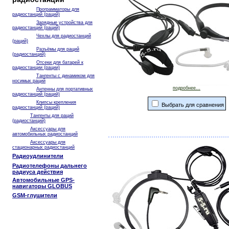
Программаторы для
радиостанций (раций)
Зарядные устройства для
радиостанций (раций)
Чехлы для радиостанций
(раций)
Разъёмы для раций
(радиостанций)
Отсеки для батарей к
радиостанции (рации)
Тангенты с динамиком для
носимых раций
подробнее...
Антенны для портативных
радиостанций (раций)
Клипсы крепления
Выбрать для сравнения
радиостанций (раций)
Тангенты для раций
(радиостанций)
Аксессуары для
автомобильных радиостанций
Аксессуары для
стационарных радиостанций
Радиоудлинители
Радиотелефоны дальнего
радиуса действия
Автомобильные GPS-
навигаторы GLOBUS
GSM-глушители