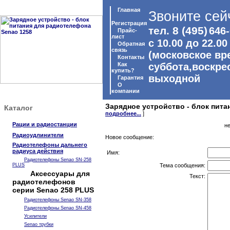
Главная
Звоните сей
Регистрация
тел. 8 (495)
646-
Прайс-
лист
с 10.00 до 22.00
Обратная
связь
(московское вр
Контакты
Как
суббота,воскре
купить?
выходной
Гарантия
O
компании
Зарядное устройство - блок пита
Каталог
подробнее...
]
Рации и радиостанции
н
Радиоудлинители
Новое сообщение:
Радиотелефоны дальнего
радиуса действия
Имя:
Радиотелефоны Senao SN-258
PLUS
Тема сообщения:
Аксессуары для
Текст:
радиотелефонов
серии Senao 258 PLUS
Радиотелефоны Senao SN-358
Радиотелефоны Senao SN-458
Усилители
Senao трубки