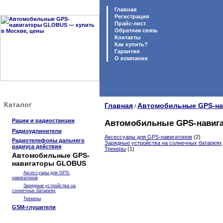
Главная
Регистрация
Прайс-лист
Обратная связь
Контакты
Как купить?
Гарантия
O компании
Каталог
Главная
Автомобильные GPS-н
/
Рации и радиостанции
Автомобильные GPS-навиг
Радиоудлинители
Аксессуары для GPS-навигаторов
(2)
Радиотелефоны дальнего
Зарядные устройства на солнечных батареях
радиуса действия
Трекеры
(1)
Автомобильные GPS-
навигаторы GLOBUS
Аксессуары для GPS-
навигаторов
Зарядные устройства на
солнечных батареях
Трекеры
GSM-глушители