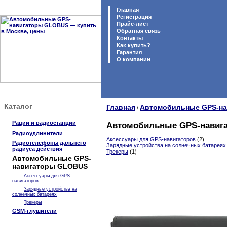
Главная
Регистрация
Прайс-лист
Обратная связь
Контакты
Как купить?
Гарантия
O компании
Каталог
Главная
Автомобильные GPS-н
/
Рации и радиостанции
Автомобильные GPS-навиг
Радиоудлинители
Аксессуары для GPS-навигаторов
(2)
Радиотелефоны дальнего
Зарядные устройства на солнечных батареях
радиуса действия
Трекеры
(1)
Автомобильные GPS-
навигаторы GLOBUS
Аксессуары для GPS-
навигаторов
Зарядные устройства на
солнечных батареях
Трекеры
GSM-глушители