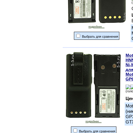
подробнее...
Выбрать для сравнения
Mot
HN
Ni-
для
Mot
GP6
(гол
Це
Mot
(ни
GP3
GTX
подробнее...
Выбрать для сравнения