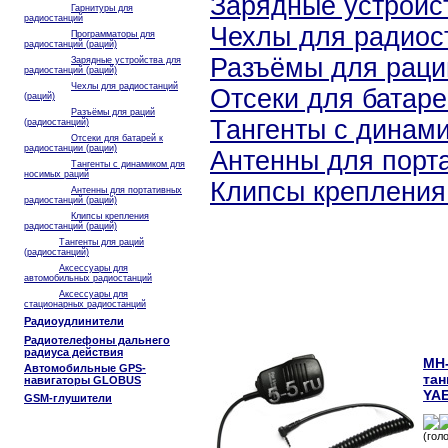
Зарядные устройст
Гарнитуры для
радиостанций
Чехлы для радиос
Программаторы для
радиостанций (раций)
Разъёмы для раци
Зарядные устройства для
радиостанций (раций)
Чехлы для радиостанций
Отсеки для батаре
(раций)
Разъёмы для раций
Тангенты с динам
(радиостанций)
Отсеки для батарей к
радиостанции (рации)
Антенны для порт
Тангенты с динамиком для
носимых раций
Клипсы крепления
Антенны для портативных
радиостанций (раций)
Клипсы крепления
радиостанций (раций)
Тангенты для раций
(радиостанций)
Аксессуары для
автомобильных радиостанций
Аксессуары для
стационарных радиостанций
Радиоудлинители
Радиотелефоны дальнего
радиуса действия
MH
Автомобильные GPS-
тан
навигаторы GLOBUS
YAE
GSM-глушители
(гол