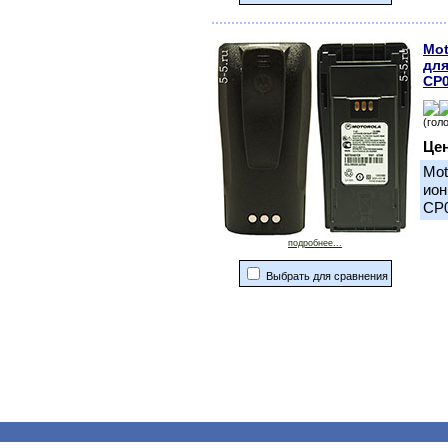
Mot
для
CP0
(гол
Це
Mot
ион
CP0
подробнее...
Выбрать для сравнения