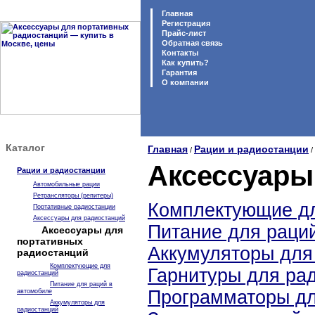
Главная
Регистрация
Прайс-лист
Обратная связь
Контакты
Как купить?
Гарантия
O компании
Каталог
Главная
Рации и радиостанции
/
/
Аксессуары
Рации и радиостанции
Автомобильные рации
Ретрансляторы (репитеры)
Комплектующие дл
Портативные радиостанции
Аксессуары для радиостанций
Питание для раци
Аксессуары для
портативных
Аккумуляторы для
радиостанций
Комплектующие для
Гарнитуры для ра
радиостанций
Питание для раций в
Программаторы дл
автомобиле
Аккумуляторы для
радиостанций