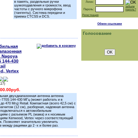
в память, раздельные ручки
Логин:
шумоподавления и громкости, ввод
забыли
частоты с ручного микрофона
Пароль:
пароль?
(тангенты). Система передачи и
Регистрация
приема CTCSS и DCS.
Обмен ссылками
Голосование
бильная
апазонная
а Nagoya
 144-430
ail
, Vertex
117)
200.00руб.
ьная двухдиапазонная антенна антенна
-770S 144-430 МГц (может работать и в
до 470 Мгц) Retail. Компактная (всего 42,5 см) с
гнитом (12 см), разборная, надежная антенна
 подключаться к автомобильным
циям с разъемом PL (мама) и к носимым
циям Kenwood, Vertex через соответствующий
к. Позволяет значительно увеличить
е между рациями до 2 -х и более раз.