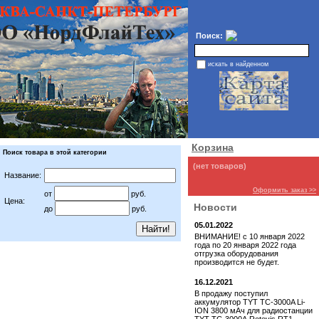
Поиск:
искать в найденном
Корзина
Поиск товара в этой категории
(нет товаров)
Название:
Оформить заказ >>
от
руб.
Цена:
Новости
до
руб.
05.01.2022
ВНИМАНИЕ! с 10 января 2022
года по 20 января 2022 года
отгрузка оборудования
производится не будет.
16.12.2021
В продажу поступил
аккумулятор TYT TC-3000A Li-
ION 3800 мАч для радиостанции