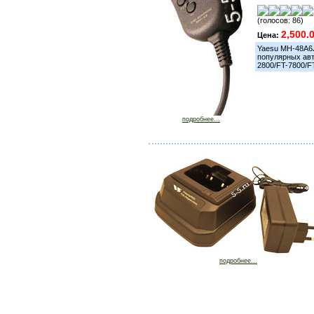
(голосов: 86)
2,500.
Цена:
Yaesu MH-48A6J
популярных авт
2800/FT-7800/F
подробнее...
подробнее...