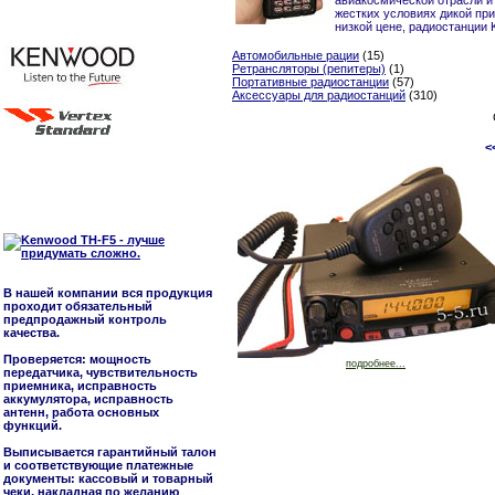
авиакосмической отрасли и
жестких условиях дикой пр
низкой цене, радиостанции
Автомобильные рации
(15)
Ретрансляторы (репитеры)
(1)
Портативные радиостанции
(57)
Аксессуары для радиостанций
(310)
<
В нашей компании вся продукция
проходит обязательный
предпродажный контроль
качества.
Проверяется: мощность
подробнее...
передатчика, чувствительность
приемника, исправность
аккумулятора, исправность
антенн, работа основных
функций.
Выписывается гарантийный талон
и соответствующие платежные
документы: кассовый и товарный
чеки, накладная по желанию