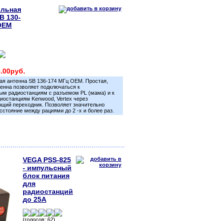
льная
B 130-
OEM
0.00руб.
ая антенна SB 136-174 МГц OEM. Простая,
енна позволяет подключаться к
ым радиостанциям с разъемом PL (мама) и к
останциям Kenwood, Vertex через
щий переходник. Позволяет значительно
сстояние между рациями до 2 -х и более раз.
VEGA PSS-825
- импульсный
блок питания
для
радиостанций
до 25А
(голосов: 62)