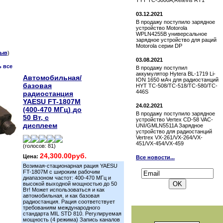
TYT TC-3000A,Retevis RT1
03.12.2021
В продажу поступило зарядное
устройство Motorola
WPLN4255B универсальное
зарядное устройство для раций
Motorola серии DP
ыв
)
03.08.2021
ь все
В продажу поступил
аккумулятор Hytera BL-1719 Li-
Автомобильная/
ION 1650 мАч для радиостанций
базовая
HYT TC-508/TC-518/TC-580/TC-
446S
радиостанция
YAESU FT-1807M
24.02.2021
(400-470 МГц) до
В продажу поступило зарядное
50 Вт, с
устройство Vertex СD-58 VAC-
дисплеем
UNI/GMLN5511A Зарядное
устройство для радиостанций
Vertrex VX-261/VX-264/VX-
451/VX-454/VX-459
(голосов: 81)
24,300.00руб.
Цена:
Все новости...
Подписаться на новости:
Возимая-стационарная рация YAESU
FT-1807M с широким рабочим
диапазоном частот: 400-470 МГц и
высокой выходной мощностью до 50
Вт! Может использоваться и как
автомобильная, и как базовая
радиостанция. Рация соответствует
требованиям международного
стандарта MIL STD 810. Регулируемая
мощность (4 режима) Запись каналов