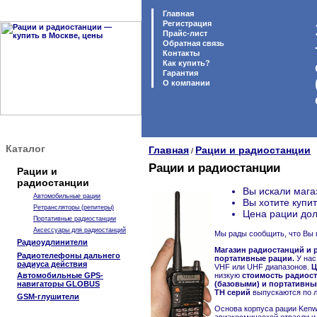
Главная
Регистрация
Прайс-лист
Обратная связь
Контакты
Как купить?
Гарантия
O компании
Каталог
Главная
Рации и радиостанции
/
Рации и радиостанции
Рации и
радиостанции
Вы искали мага
Автомобильные рации
Вы хотите купи
Ретрансляторы (репитеры)
Цена рации дол
Портативные радиостанции
Аксессуары для радиостанций
Мы рады сообщить, что Вы 
Радиоудлинители
Магазин радиостанций и р
Радиотелефоны дальнего
портативные рации.
У нас
радиуса действия
VHF или UHF диапазонов.
Ц
Автомобильные GPS-
низкую
стоимость радиост
навигаторы GLOBUS
(базовыми) и портативным
TH серий
выпускаются по л
GSM-глушители
Основа корпуса рации Kenw