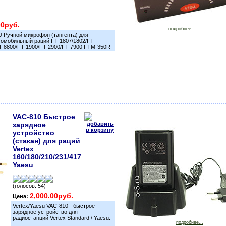
00руб.
подробнее...
 Ручной микрофон (тангента) для
омобильный раций FT-1807/1802/FT-
T-8800/FT-1900/FT-2900/FT-7900 FTM-350R
VAC-810 Быстрое
зарядное
устройство
(стакан) для раций
Vertex
160/180/210/231/417
Yaesu
(голосов: 54)
2,000.00руб.
Цена:
Vertex/Yaesu VAC-810 - быстрое
зарядное устройство для
радиостанций Vertex Standard / Yaesu.
подробнее...