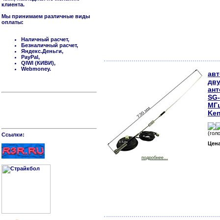
клиента.
Мы принимаем различные виды
оплаты:
Наличный расчет,
Безналичный расчет,
Яндекс.Деньги,
PayPal,
QIWI (КИВИ),
Webmoney.
ав
дву
ант
SG-
МГц
Ken
(гол
Cсылки:
Цен
подробнее...