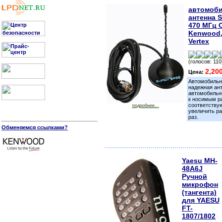
автомоб
антенна S
470 МГц 
Kenwood
Vertex
(голосов: 110
2,20
Цена:
Автомобильн
надежная ант
автомобильн
к носимым ра
соответству
подробнее...
увеличить ра
раз.
Обменяемся ссылками?
Yaesu MH-
48A6J
Ручной
микрофон
(тангента)
для YAESU
FT-
1807/1802