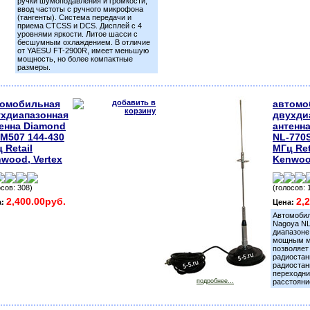
ручки шумоподавления и громкости,
ввод частоты с ручного микрофона
(тангенты). Система передачи и
приема CTCSS и DCS. Дисплей с 4
уровнями яркости. Литое шасси с
бесшумным охлаждением. В отличие
от YAESU FT-2900R, имеет меньшую
мощность, но более компактные
размеры.
томобильная
автомо
хдиапазонная
двухди
енна Diamond
антенн
M507 144-430
NL-770S
 Retail
МГц Ret
wood, Vertex
Kenwood
осов: 308)
(голосов: 
2,400.00руб.
2,
а:
Цена:
Автомобил
Nagoya NL
диапазоне 
мощным ма
позволяет
радиостан
радиостан
переходни
подробнее...
расстояни