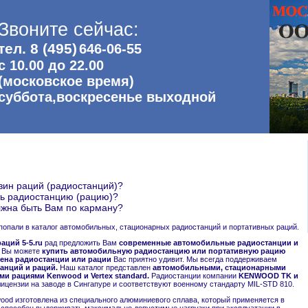
Звоните сейчас:
тел. 8 (495)
646-06-55
с 10.00 до 22.00
(московское время)
суббота,воскресенье выходной
зин раций (радиостанций)?
ть радиостанцию (рацию)?
жна быть Вам по карману?
попали в каталог автомобильных, стационарных радиостанций и портативных раций.
аций 5-5.ru
рад предложить Вам
современные автомобильные радиостанции и
 Вы можете
купить автомобильную радиостанцию или портативную рацию
ена радиостанции или рации
Вас приятно удивит. Мы всегда поддерживаем
анций и раций.
Наш каталог представлен
автомобильными, стационарными
и рациями Kenwood и Vertex standard.
Радиостанции компании
KENWOOD TK и
ицензии на заводе в Сингапуре и соответствуют военному стандарту MIL-STD 810.
ood изготовлена из специального алюминиевого сплава, который применяется в