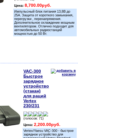
8,700.00руб.
Цена:
Импульсный блок питания 13,8В до
25А. Защита от короткого замыкания,
перегрузки , перенапряжения.
Дополнительное охлаждение мощным
вентилятором. Отлично подходит для
автомобильных радиостанций
мощностью до 50 Вт.
VAC-300
Быстрое
зарядное
устройство
(стакан)
для раций
Vertex
230/231
(голосов: 71)
2,200.00руб.
Цена:
Vertex/Yaesu VAC-300 - быстрое
зарядное устройство для