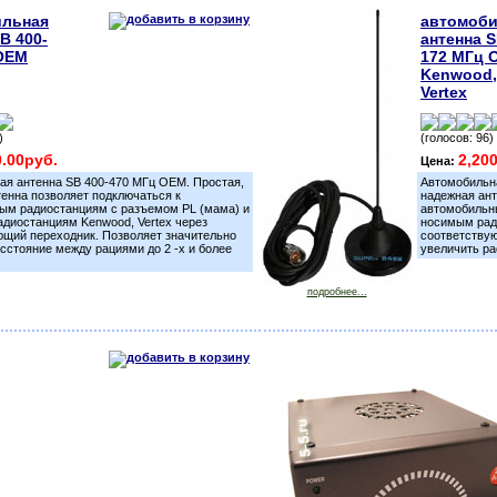
ильная
автомоби
B 400-
антенна S
OEM
172 МГц 
,
Kenwood,
Vertex
)
(голосов: 96)
0.00руб.
2,20
Цена:
ая антенна SB 400-470 МГц OEM. Простая,
Автомобильн
енна позволяет подключаться к
надежная ант
ым радиостанциям с разъемом PL (мама) и
автомобильн
диостанциям Kenwood, Vertex через
носимым ради
ющий переходник. Позволяет значительно
соответствую
сстояние между рациями до 2 -х и более
увеличить ра
подробнее...