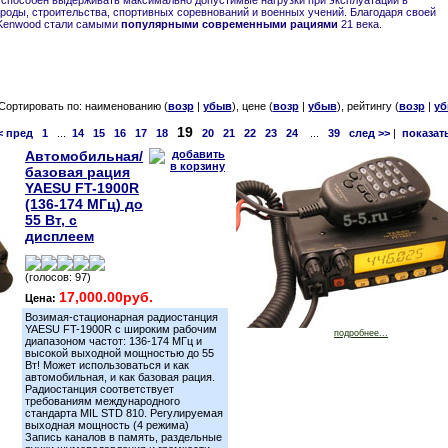
 способен выдерживать максимально допустимые нагрузки при эксплуатации в
ироды, строительства, спортивных соревнований и военных учений. Благодаря своей
 Kenwood стали самыми
популярными современными рациями
21 века.
Сортировать по: наименованию (
возр
|
убыв
), цене (
возр
|
убыв
), рейтингу (
возр
|
уб
19
< пред
1
...
14
15
16
17
18
20
21
22
23
24
...
39
след >>
|
показат
Автомобильная/
базовая рация
YAESU FT-1900R
(136-174 МГц) до
55 Вт, с
дисплеем
(голосов: 97)
17,000.00руб.
Цена:
Возимая-стационарная радиостанция
YAESU FT-1900R с широким рабочим
подробнее...
диапазоном частот: 136-174 МГц и
высокой выходной мощностью до 55
Вт! Может использоваться и как
автомобильная, и как базовая рация.
Радиостанция соответствует
требованиям международного
стандарта MIL STD 810. Регулируемая
выходная мощность (4 режима)
Запись каналов в память, раздельные